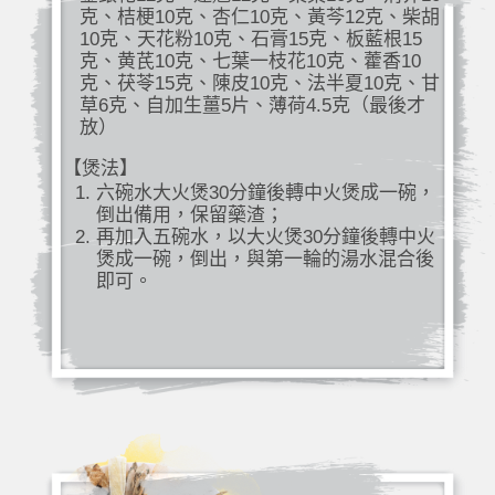
克、桔梗10克、杏仁10克、黃芩12克、柴胡
10克、天花粉10克、石膏15克、板藍根15
克、黄芪10克、七葉一枝花10克、藿香10
克、茯苓15克、陳皮10克、法半夏10克、甘
草6克、自加生薑5片、薄荷4.5克（最後才
放）
【煲法】
六碗水大火煲30分鐘後轉中火煲成一碗，
倒出備用，保留藥渣；
再加入五碗水，以大火煲30分鐘後轉中火
煲成一碗，倒出，與第一輪的湯水混合後
即可。