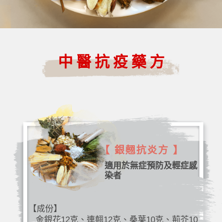
中醫抗疫藥方
【 銀翹抗炎方 】
適用於無症預防及輕症感
染者
【成份】
金銀花12克、連翹12克、桑葉10克、荊芥10