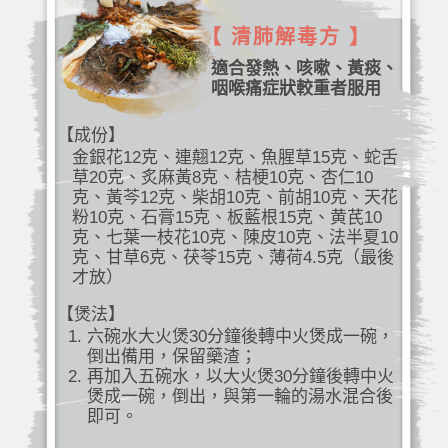
【 清肺解毒方 】
適合發熱、咳嗽、黃痰、
咽喉痛症狀較重者服用
【成份】
金銀花12克、連翹12克、魚腥草15克、蛇舌
草20克、炙麻黃8克、桔梗10克、杏仁10
克、黃芩12克、柴胡10克、前胡10克、天花
粉10克、石膏15克、板藍根15克、黄芪10
克、七葉一枝花10克、陳皮10克、法半夏10
克、甘草6克、茯苓15克、薄荷4.5克（最後
才放）
【煲法】
六碗水大火煲30分鐘後轉中火煲成一碗，
倒出備用，保留藥渣；
再加入五碗水，以大火煲30分鐘後轉中火
煲成一碗，倒出，與第一輪的湯水混合後
即可。