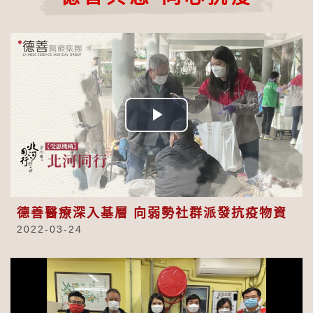
Play
Video
德善醫療深入基層 向弱勢社群派發抗疫物資
2022-03-24