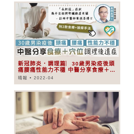
新冠肺炎．調理篇︳30歲男染疫後頭
痛腰痛性能力不穩 中醫分享食療＋穴
位調理後遺症
晴報
2022-04