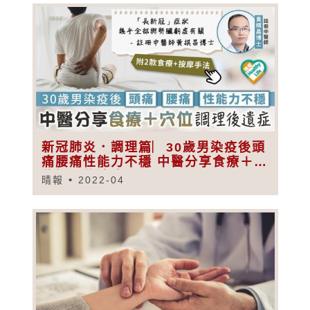
新冠肺炎．調理篇︳30歲男染疫後頭
痛腰痛性能力不穩 中醫分享食療＋穴
位調理後遺症
晴報
2022-04