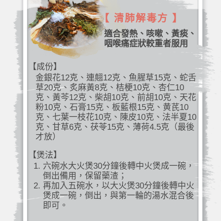
【 清肺解毒方 】
適合發熱、咳嗽、黃痰、
咽喉痛症狀較重者服用
【成份】
金銀花12克、連翹12克、魚腥草15克、蛇舌
草20克、炙麻黃8克、桔梗10克、杏仁10
克、黃芩12克、柴胡10克、前胡10克、天花
粉10克、石膏15克、板藍根15克、黄芪10
克、七葉一枝花10克、陳皮10克、法半夏10
克、甘草6克、茯苓15克、薄荷4.5克（最後
才放）
【煲法】
六碗水大火煲30分鐘後轉中火煲成一碗，
倒出備用，保留藥渣；
再加入五碗水，以大火煲30分鐘後轉中火
煲成一碗，倒出，與第一輪的湯水混合後
即可。