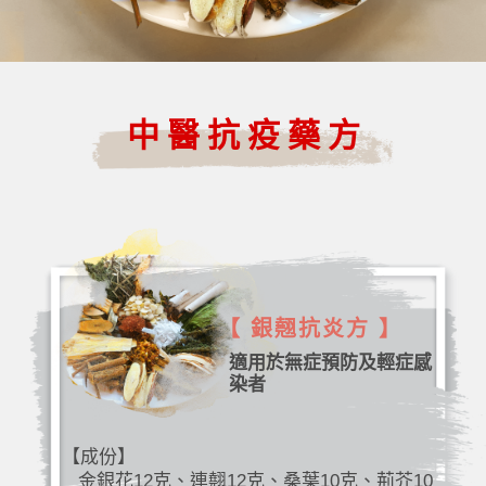
中醫抗疫藥方
【 銀翹抗炎方 】
適用於無症預防及輕症感
染者
【成份】
金銀花12克、連翹12克、桑葉10克、荊芥10