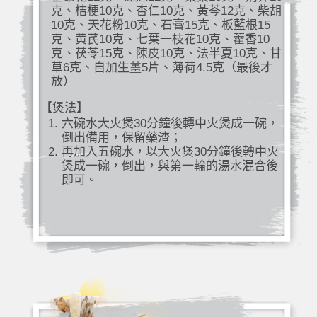
克、桔梗10克、杏仁10克、黃芩12克、柴胡
10克、天花粉10克、石膏15克、板藍根15
克、黄芪10克、七葉一枝花10克、藿香10
克、茯苓15克、陳皮10克、法半夏10克、甘
草6克、自加生薑5片、薄荷4.5克（最後才
放）
【煲法】
六碗水大火煲30分鐘後轉中火煲成一碗，
倒出備用，保留藥渣；
再加入五碗水，以大火煲30分鐘後轉中火
煲成一碗，倒出，與第一輪的湯水混合後
即可。