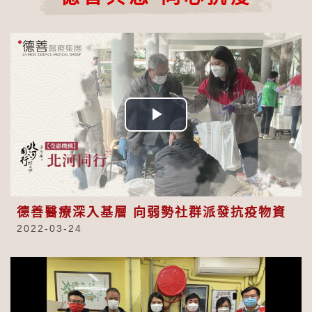
Play
Video
德善醫療深入基層 向弱勢社群派發抗疫物資
2022-03-24