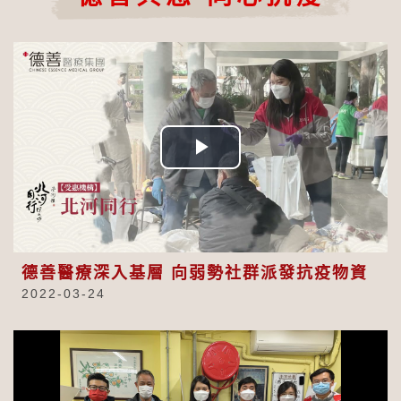
Play
Video
德善醫療深入基層 向弱勢社群派發抗疫物資
2022-03-24