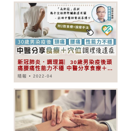
新冠肺炎．調理篇︳30歲男染疫後頭
痛腰痛性能力不穩 中醫分享食療＋穴
位調理後遺症
晴報
2022-04