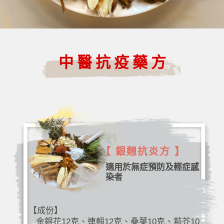
中醫抗疫藥方
【 銀翹抗炎方 】
適用於無症預防及輕症感
染者
【成份】
金銀花12克、連翹12克、桑葉10克、荊芥10