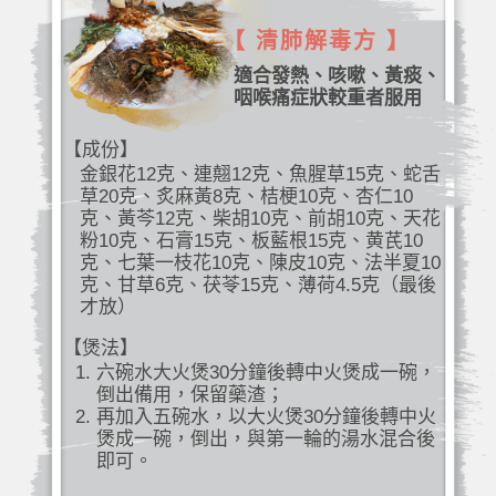
【 清肺解毒方 】
適合發熱、咳嗽、黃痰、
咽喉痛症狀較重者服用
【成份】
金銀花12克、連翹12克、魚腥草15克、蛇舌
草20克、炙麻黃8克、桔梗10克、杏仁10
克、黃芩12克、柴胡10克、前胡10克、天花
粉10克、石膏15克、板藍根15克、黄芪10
克、七葉一枝花10克、陳皮10克、法半夏10
克、甘草6克、茯苓15克、薄荷4.5克（最後
才放）
【煲法】
六碗水大火煲30分鐘後轉中火煲成一碗，
倒出備用，保留藥渣；
再加入五碗水，以大火煲30分鐘後轉中火
煲成一碗，倒出，與第一輪的湯水混合後
即可。