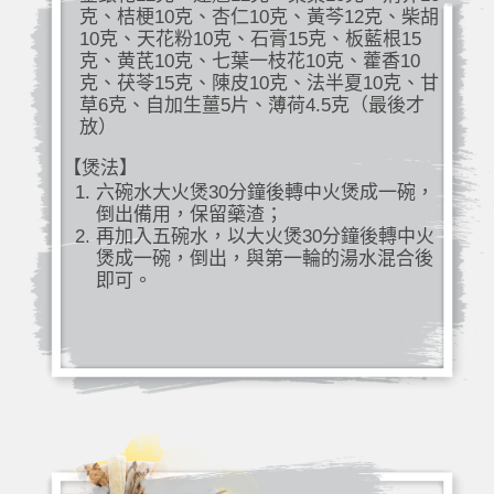
克、桔梗10克、杏仁10克、黃芩12克、柴胡
10克、天花粉10克、石膏15克、板藍根15
克、黄芪10克、七葉一枝花10克、藿香10
克、茯苓15克、陳皮10克、法半夏10克、甘
草6克、自加生薑5片、薄荷4.5克（最後才
放）
【煲法】
六碗水大火煲30分鐘後轉中火煲成一碗，
倒出備用，保留藥渣；
再加入五碗水，以大火煲30分鐘後轉中火
煲成一碗，倒出，與第一輪的湯水混合後
即可。