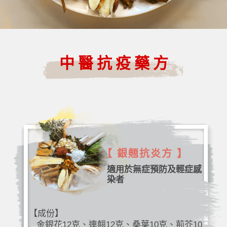
中醫抗疫藥方
【 銀翹抗炎方 】
適用於無症預防及輕症感
染者
【成份】
金銀花12克、連翹12克、桑葉10克、荊芥10