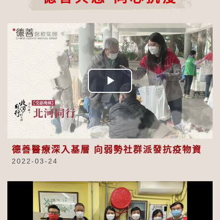
Play
Video
德善醫療深入基層 向弱勢社群派發抗疫物資
2022-03-24