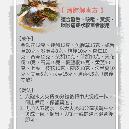
【 清肺解毒方 】
適合發熱、咳嗽、黃痰、
咽喉痛症狀較重者服用
【成份】
金銀花12克、連翹12克、魚腥草15克、蛇舌
草20克、炙麻黃8克、桔梗10克、杏仁10
克、黃芩12克、柴胡10克、前胡10克、天花
粉10克、石膏15克、板藍根15克、黄芪10
克、七葉一枝花10克、陳皮10克、法半夏10
克、甘草6克、茯苓15克、薄荷4.5克（最後
才放）
【煲法】
六碗水大火煲30分鐘後轉中火煲成一碗，
倒出備用，保留藥渣；
再加入五碗水，以大火煲30分鐘後轉中火
煲成一碗，倒出，與第一輪的湯水混合後
即可。