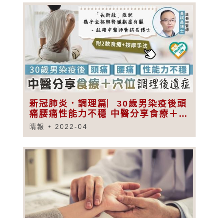
新冠肺炎．調理篇︳30歲男染疫後頭
痛腰痛性能力不穩 中醫分享食療＋穴
位調理後遺症
晴報
2022-04