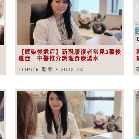
【感染後遺症】新冠康復者常見3種後
遺症 中醫推介調理食療湯水
TOPick 新聞
2022-04