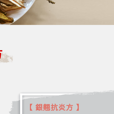
方
【 銀翹抗炎方 】