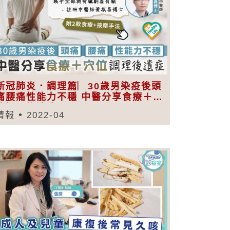
新冠肺炎．調理篇︳30歲男染疫後頭
痛腰痛性能力不穩 中醫分享食療＋穴
位調理後遺症
晴報
2022-04