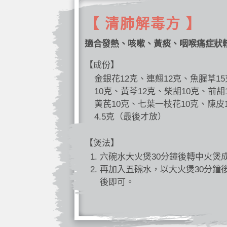
【 清肺解毒方 】
適合發熱、咳嗽、黃痰、咽喉痛症狀
【成份】
金銀花12克、連翹12克、魚腥草1
10克、黃芩12克、柴胡10克、前胡
黄芪10克、七葉一枝花10克、陳皮
4.5克（最後才放）
【煲法】
六碗水大火煲30分鐘後轉中火煲
再加入五碗水，以大火煲30分鐘
後即可。