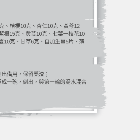
克、桔梗10克、杏仁10克、黃芩12
藍根15克、黄芪10克、七葉一枝花10
夏10克、甘草6克、自加生薑5片、薄
倒出備用，保留藥渣；
煲成一碗，倒出，與第一輪的湯水混合