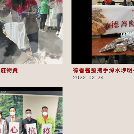
eo
抗疫物資
德善醫療攜手深水埗明
2022-02-24