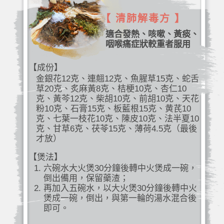
【 清肺解毒方 】
適合發熱、咳嗽、黃痰、
咽喉痛症狀較重者服用
【成份】
金銀花12克、連翹12克、魚腥草15克、蛇舌
草20克、炙麻黃8克、桔梗10克、杏仁10
克、黃芩12克、柴胡10克、前胡10克、天花
粉10克、石膏15克、板藍根15克、黄芪10
克、七葉一枝花10克、陳皮10克、法半夏10
克、甘草6克、茯苓15克、薄荷4.5克（最後
才放）
【煲法】
六碗水大火煲30分鐘後轉中火煲成一碗，
倒出備用，保留藥渣；
再加入五碗水，以大火煲30分鐘後轉中火
煲成一碗，倒出，與第一輪的湯水混合後
即可。