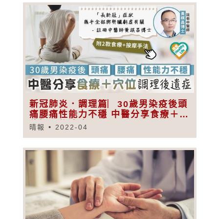
新冠肺炎．調理篇︳30歲男染疫後頭
痛腰痛性能力不穩 中醫分享食療＋穴
位調理後遺症
晴報
2022-04