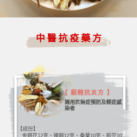
中醫抗疫藥方
【 銀翹抗炎方 】
適用於無症預防及輕症感
染者
【成份】
金銀花12克、連翹12克、桑葉10克、荊芥10