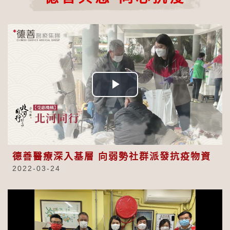
Play
Video
德善醫療深入基層 向弱勢社群派發抗疫物資
2022-03-24