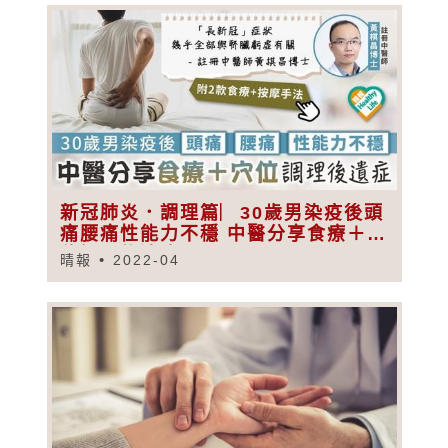
新冠肺炎．調理篇︳30歲男染疫後頭
痛腰痛性能力不穩 中醫分享食療＋穴
位調理後遺症
晴報
2022-04