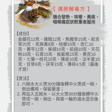
【 清肺解毒方 】
適合發熱、咳嗽、黃痰、
咽喉痛症狀較重者服用
【成份】
金銀花12克、連翹12克、魚腥草15克、蛇舌
草20克、炙麻黃8克、桔梗10克、杏仁10
克、黃芩12克、柴胡10克、前胡10克、天花
粉10克、石膏15克、板藍根15克、黄芪10
克、七葉一枝花10克、陳皮10克、法半夏10
克、甘草6克、茯苓15克、薄荷4.5克（最後
才放）
【煲法】
六碗水大火煲30分鐘後轉中火煲成一碗，
倒出備用，保留藥渣；
再加入五碗水，以大火煲30分鐘後轉中火
煲成一碗，倒出，與第一輪的湯水混合後
即可。