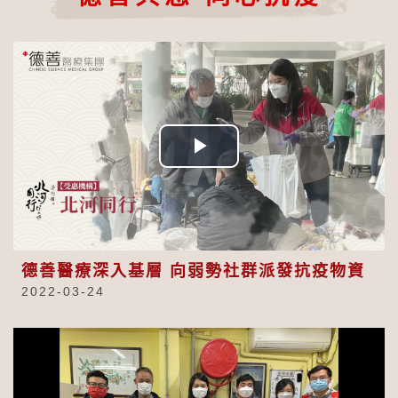
Play
Video
德善醫療深入基層 向弱勢社群派發抗疫物資
2022-03-24