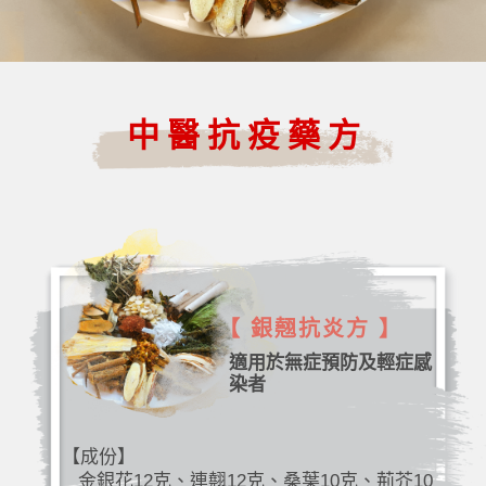
中醫抗疫藥方
【 銀翹抗炎方 】
適用於無症預防及輕症感
染者
【成份】
金銀花12克、連翹12克、桑葉10克、荊芥10