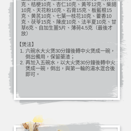
克、桔梗10克、杏仁10克、黃芩12克、柴胡
10克、天花粉10克、石膏15克、板藍根15
克、黄芪10克、七葉一枝花10克、藿香10
克、茯苓15克、陳皮10克、法半夏10克、甘
草6克、自加生薑5片、薄荷4.5克（最後才
放）
【煲法】
六碗水大火煲30分鐘後轉中火煲成一碗，
倒出備用，保留藥渣；
再加入五碗水，以大火煲30分鐘後轉中火
煲成一碗，倒出，與第一輪的湯水混合後
即可。