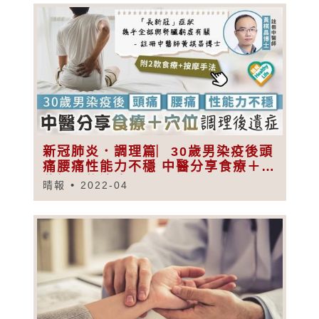
新冠肺炎．調理篇︳30歲男染疫後頭
痛腰痛性能力不穩 中醫分享食療＋穴
位調理後遺症
晴報
2022-04