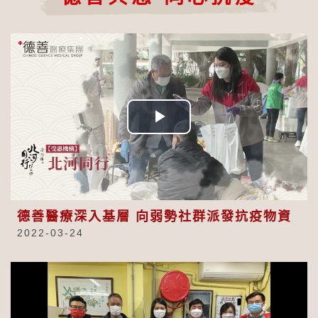
Play
Video
德善醫療深入基層 向弱勢社群派發抗疫物資
2022-03-24