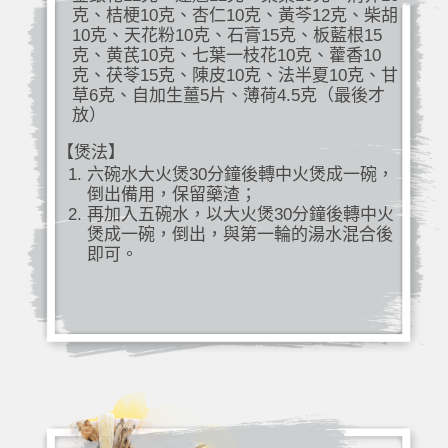
克、桔梗10克、杏仁10克、黃芩12克、柴胡
10克、天花粉10克、石膏15克、板藍根15
克、黄芪10克、七葉一枝花10克、藿香10
克、茯苓15克、陳皮10克、法半夏10克、甘
草6克、自加生薑5片、薄荷4.5克（最後才
放）
【煲法】
六碗水大火煲30分鐘後轉中火煲成一碗，
倒出備用，保留藥渣；
再加入五碗水，以大火煲30分鐘後轉中火
煲成一碗，倒出，與第一輪的湯水混合後
即可。