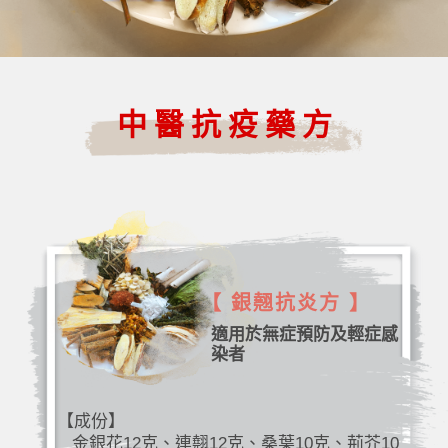
中醫抗疫藥方
【 銀翹抗炎方 】
適用於無症預防及輕症感
染者
【成份】
金銀花12克、連翹12克、桑葉10克、荊芥10