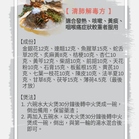
【 清肺解毒方 】
適合發熱、咳嗽、黃痰、
咽喉痛症狀較重者服用
【成份】
金銀花12克、連翹12克、魚腥草15克、蛇舌
草20克、炙麻黃8克、桔梗10克、杏仁10
克、黃芩12克、柴胡10克、前胡10克、天花
粉10克、石膏15克、板藍根15克、黄芪10
克、七葉一枝花10克、陳皮10克、法半夏10
克、甘草6克、茯苓15克、薄荷4.5克（最後
才放）
【煲法】
六碗水大火煲30分鐘後轉中火煲成一碗，
倒出備用，保留藥渣；
再加入五碗水，以大火煲30分鐘後轉中火
煲成一碗，倒出，與第一輪的湯水混合後
即可。