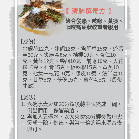
【 清肺解毒方 】
適合發熱、咳嗽、黃痰、
咽喉痛症狀較重者服用
【成份】
金銀花12克、連翹12克、魚腥草15克、蛇舌
草20克、炙麻黃8克、桔梗10克、杏仁10
克、黃芩12克、柴胡10克、前胡10克、天花
粉10克、石膏15克、板藍根15克、黄芪10
克、七葉一枝花10克、陳皮10克、法半夏10
克、甘草6克、茯苓15克、薄荷4.5克（最後
才放）
【煲法】
六碗水大火煲30分鐘後轉中火煲成一碗，
倒出備用，保留藥渣；
再加入五碗水，以大火煲30分鐘後轉中火
煲成一碗，倒出，與第一輪的湯水混合後
即可。