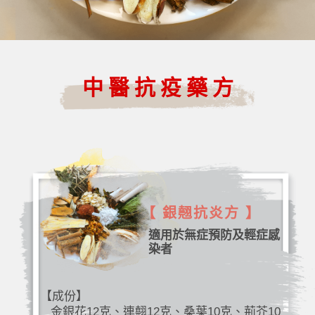
中醫抗疫藥方
【 銀翹抗炎方 】
適用於無症預防及輕症感
染者
【成份】
金銀花12克、連翹12克、桑葉10克、荊芥10