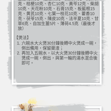
克、桔梗10克、杏仁10克、黃芩12克、柴胡
10克、天花粉10克、石膏15克、板藍根15
克、黄芪10克、七葉一枝花10克、藿香10
克、茯苓15克、陳皮10克、法半夏10克、甘
草6克、自加生薑5片、薄荷4.5克（最後才
放）
【煲法】
六碗水大火煲30分鐘後轉中火煲成一碗，
倒出備用，保留藥渣；
再加入五碗水，以大火煲30分鐘後轉中火
煲成一碗，倒出，與第一輪的湯水混合後
即可。