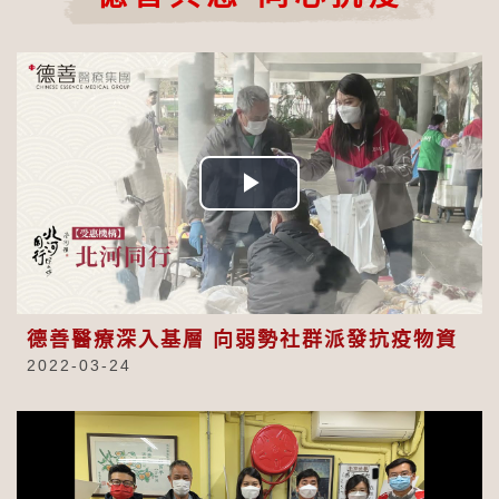
Play
Video
德善醫療深入基層 向弱勢社群派發抗疫物資
2022-03-24