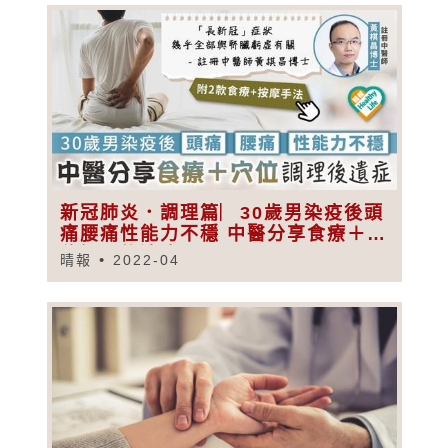
新冠肺炎．調理篇︳30歲男染疫後頭
痛腰痛性能力不穩 中醫分享食療＋穴
位調理後遺症
晴報
2022-04