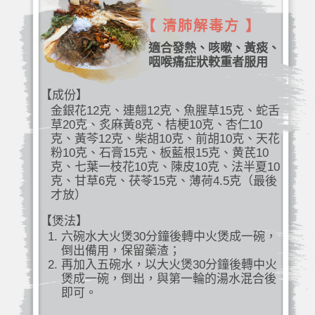
【 清肺解毒方 】
適合發熱、咳嗽、黃痰、
咽喉痛症狀較重者服用
【成份】
金銀花12克、連翹12克、魚腥草15克、蛇舌
草20克、炙麻黃8克、桔梗10克、杏仁10
克、黃芩12克、柴胡10克、前胡10克、天花
粉10克、石膏15克、板藍根15克、黄芪10
克、七葉一枝花10克、陳皮10克、法半夏10
克、甘草6克、茯苓15克、薄荷4.5克（最後
才放）
【煲法】
六碗水大火煲30分鐘後轉中火煲成一碗，
倒出備用，保留藥渣；
再加入五碗水，以大火煲30分鐘後轉中火
煲成一碗，倒出，與第一輪的湯水混合後
即可。