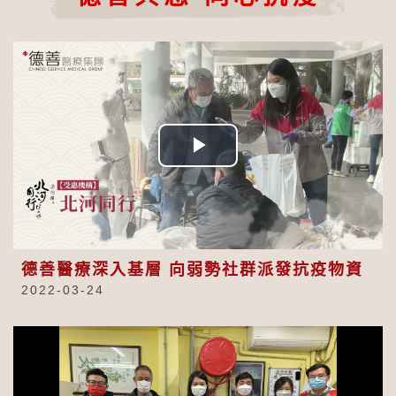
Play
Video
德善醫療深入基層 向弱勢社群派發抗疫物資
2022-03-24