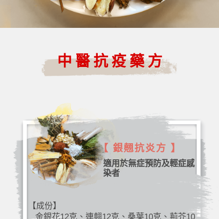
中醫抗疫藥方
【 銀翹抗炎方 】
適用於無症預防及輕症感
染者
【成份】
金銀花12克、連翹12克、桑葉10克、荊芥10