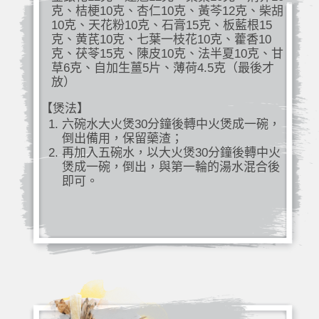
克、桔梗10克、杏仁10克、黃芩12克、柴胡
10克、天花粉10克、石膏15克、板藍根15
克、黄芪10克、七葉一枝花10克、藿香10
克、茯苓15克、陳皮10克、法半夏10克、甘
草6克、自加生薑5片、薄荷4.5克（最後才
放）
【煲法】
六碗水大火煲30分鐘後轉中火煲成一碗，
倒出備用，保留藥渣；
再加入五碗水，以大火煲30分鐘後轉中火
煲成一碗，倒出，與第一輪的湯水混合後
即可。