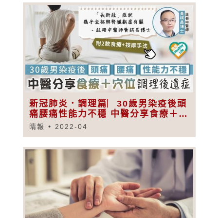
新冠肺炎．調理篇︳30歲男染疫後頭
痛腰痛性能力不穩 中醫分享食療＋穴
位調理後遺症
晴報
2022-04