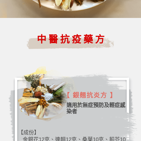
中醫抗疫藥方
【 銀翹抗炎方 】
適用於無症預防及輕症感
染者
【成份】
金銀花12克、連翹12克、桑葉10克、荊芥10