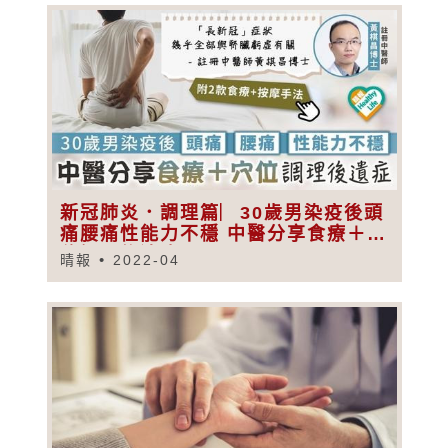
新冠肺炎．調理篇︳30歲男染疫後頭
痛腰痛性能力不穩 中醫分享食療＋穴
位調理後遺症
晴報
2022-04