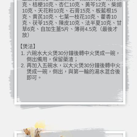
克、桔梗10克、杏仁10克、黃芩12克、柴胡
10克、天花粉10克、石膏15克、板藍根15
克、黄芪10克、七葉一枝花10克、藿香10
克、茯苓15克、陳皮10克、法半夏10克、甘
草6克、自加生薑5片、薄荷4.5克（最後才
放）
【煲法】
六碗水大火煲30分鐘後轉中火煲成一碗，
倒出備用，保留藥渣；
再加入五碗水，以大火煲30分鐘後轉中火
煲成一碗，倒出，與第一輪的湯水混合後
即可。