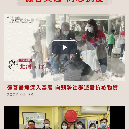
Play
Video
德善醫療深入基層 向弱勢社群派發抗疫物資
2022-03-24