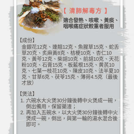
【 清肺解毒方 】
適合發熱、咳嗽、黃痰、
咽喉痛症狀較重者服用
【成份】
金銀花12克、連翹12克、魚腥草15克、蛇舌
草20克、炙麻黃8克、桔梗10克、杏仁10
克、黃芩12克、柴胡10克、前胡10克、天花
粉10克、石膏15克、板藍根15克、黄芪10
克、七葉一枝花10克、陳皮10克、法半夏10
克、甘草6克、茯苓15克、薄荷4.5克（最後
才放）
【煲法】
六碗水大火煲30分鐘後轉中火煲成一碗，
倒出備用，保留藥渣；
再加入五碗水，以大火煲30分鐘後轉中火
煲成一碗，倒出，與第一輪的湯水混合後
即可。