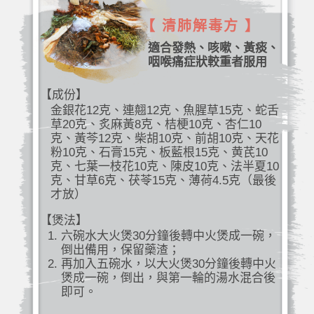
【 清肺解毒方 】
適合發熱、咳嗽、黃痰、
咽喉痛症狀較重者服用
【成份】
金銀花12克、連翹12克、魚腥草15克、蛇舌
草20克、炙麻黃8克、桔梗10克、杏仁10
克、黃芩12克、柴胡10克、前胡10克、天花
粉10克、石膏15克、板藍根15克、黄芪10
克、七葉一枝花10克、陳皮10克、法半夏10
克、甘草6克、茯苓15克、薄荷4.5克（最後
才放）
【煲法】
六碗水大火煲30分鐘後轉中火煲成一碗，
倒出備用，保留藥渣；
再加入五碗水，以大火煲30分鐘後轉中火
煲成一碗，倒出，與第一輪的湯水混合後
即可。