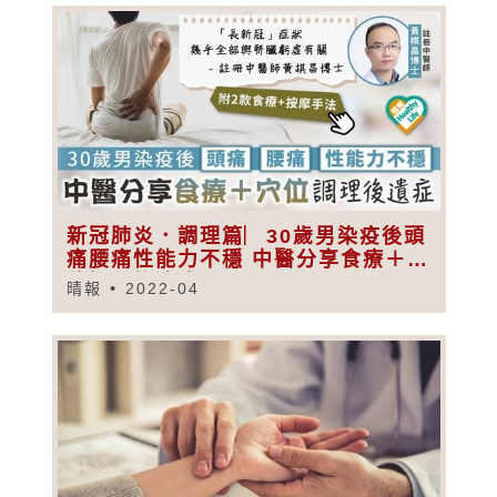
新冠肺炎．調理篇︳30歲男染疫後頭
痛腰痛性能力不穩 中醫分享食療＋穴
位調理後遺症
晴報
2022-04