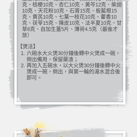
克、桔梗10克、杏仁10克、黃芩12克、柴胡
10克、天花粉10克、石膏15克、板藍根15
克、黄芪10克、七葉一枝花10克、藿香10
克、茯苓15克、陳皮10克、法半夏10克、甘
草6克、自加生薑5片、薄荷4.5克（最後才
放）
【煲法】
六碗水大火煲30分鐘後轉中火煲成一碗，
倒出備用，保留藥渣；
再加入五碗水，以大火煲30分鐘後轉中火
煲成一碗，倒出，與第一輪的湯水混合後
即可。