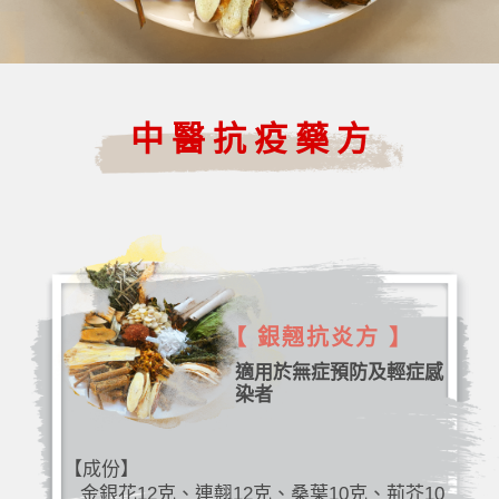
中醫抗疫藥方
【 銀翹抗炎方 】
適用於無症預防及輕症感
染者
【成份】
金銀花12克、連翹12克、桑葉10克、荊芥10