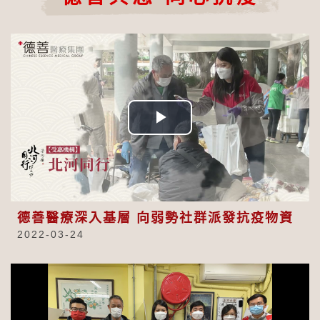
Play
Video
德善醫療深入基層 向弱勢社群派發抗疫物資
2022-03-24