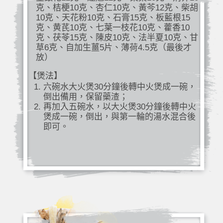
克、桔梗10克、杏仁10克、黃芩12克、柴胡
10克、天花粉10克、石膏15克、板藍根15
克、黄芪10克、七葉一枝花10克、藿香10
克、茯苓15克、陳皮10克、法半夏10克、甘
草6克、自加生薑5片、薄荷4.5克（最後才
放）
【煲法】
六碗水大火煲30分鐘後轉中火煲成一碗，
倒出備用，保留藥渣；
再加入五碗水，以大火煲30分鐘後轉中火
煲成一碗，倒出，與第一輪的湯水混合後
即可。