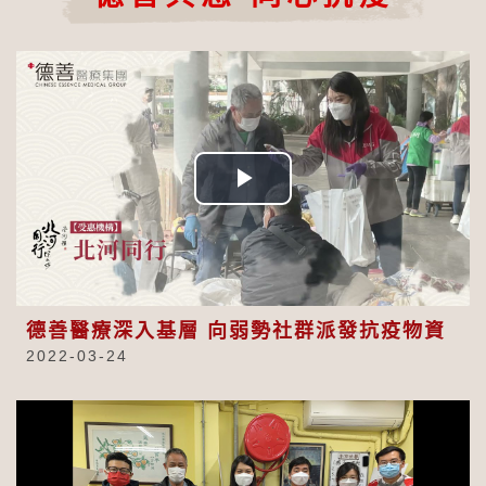
Play
Video
德善醫療深入基層 向弱勢社群派發抗疫物資
2022-03-24