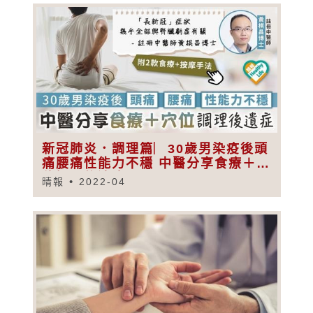
新冠肺炎．調理篇︳30歲男染疫後頭
痛腰痛性能力不穩 中醫分享食療＋穴
位調理後遺症
晴報
2022-04