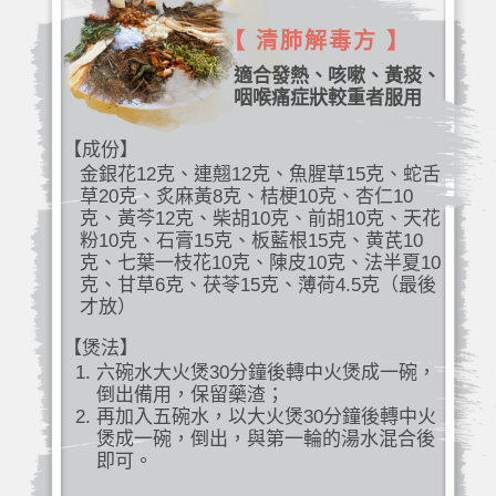
【 清肺解毒方 】
適合發熱、咳嗽、黃痰、
咽喉痛症狀較重者服用
【成份】
金銀花12克、連翹12克、魚腥草15克、蛇舌
草20克、炙麻黃8克、桔梗10克、杏仁10
克、黃芩12克、柴胡10克、前胡10克、天花
粉10克、石膏15克、板藍根15克、黄芪10
克、七葉一枝花10克、陳皮10克、法半夏10
克、甘草6克、茯苓15克、薄荷4.5克（最後
才放）
【煲法】
六碗水大火煲30分鐘後轉中火煲成一碗，
倒出備用，保留藥渣；
再加入五碗水，以大火煲30分鐘後轉中火
煲成一碗，倒出，與第一輪的湯水混合後
即可。