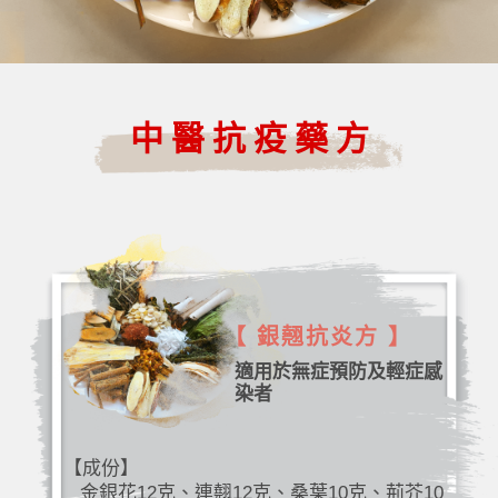
中醫抗疫藥方
【 銀翹抗炎方 】
適用於無症預防及輕症感
染者
【成份】
金銀花12克、連翹12克、桑葉10克、荊芥10