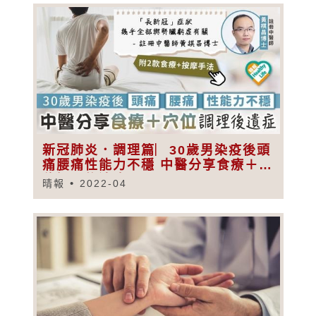
新冠肺炎．調理篇︳30歲男染疫後頭
痛腰痛性能力不穩 中醫分享食療＋穴
位調理後遺症
晴報
2022-04