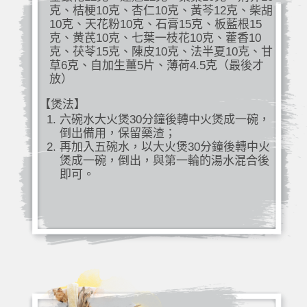
克、桔梗10克、杏仁10克、黃芩12克、柴胡
10克、天花粉10克、石膏15克、板藍根15
克、黄芪10克、七葉一枝花10克、藿香10
克、茯苓15克、陳皮10克、法半夏10克、甘
草6克、自加生薑5片、薄荷4.5克（最後才
放）
【煲法】
六碗水大火煲30分鐘後轉中火煲成一碗，
倒出備用，保留藥渣；
再加入五碗水，以大火煲30分鐘後轉中火
煲成一碗，倒出，與第一輪的湯水混合後
即可。