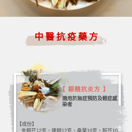
中醫抗疫藥方
【 銀翹抗炎方 】
適用於無症預防及輕症感
染者
【成份】
金銀花12克、連翹12克、桑葉10克、荊芥10