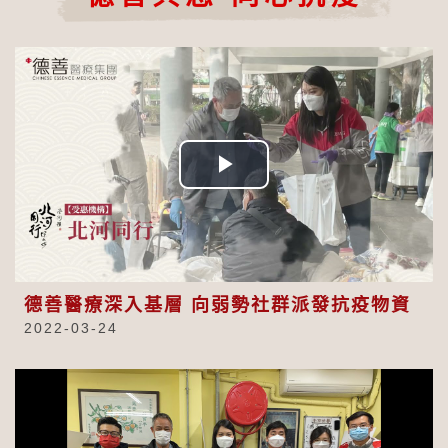
Play
Video
德善醫療深入基層 向弱勢社群派發抗疫物資
2022-03-24