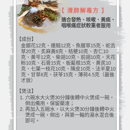
【 清肺解毒方 】
適合發熱、咳嗽、黃痰、
咽喉痛症狀較重者服用
【成份】
金銀花12克、連翹12克、魚腥草15克、蛇舌
草20克、炙麻黃8克、桔梗10克、杏仁10
克、黃芩12克、柴胡10克、前胡10克、天花
粉10克、石膏15克、板藍根15克、黄芪10
克、七葉一枝花10克、陳皮10克、法半夏10
克、甘草6克、茯苓15克、薄荷4.5克（最後
才放）
【煲法】
六碗水大火煲30分鐘後轉中火煲成一碗，
倒出備用，保留藥渣；
再加入五碗水，以大火煲30分鐘後轉中火
煲成一碗，倒出，與第一輪的湯水混合後
即可。