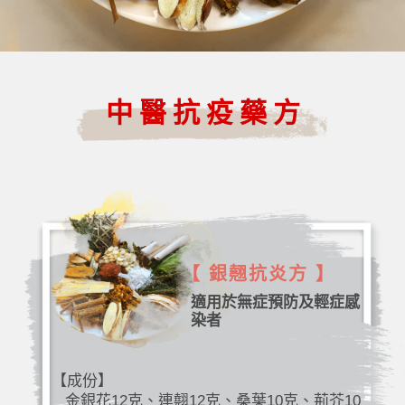
中醫抗疫藥方
【 銀翹抗炎方 】
適用於無症預防及輕症感
染者
【成份】
金銀花12克、連翹12克、桑葉10克、荊芥10