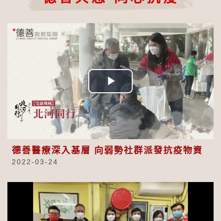
Play
Video
德善醫療深入基層 向弱勢社群派發抗疫物資
2022-03-24