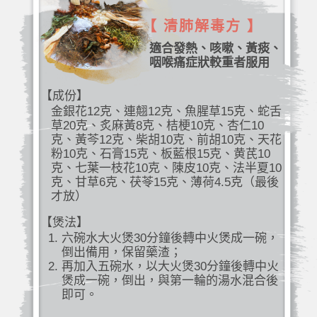
【 清肺解毒方 】
適合發熱、咳嗽、黃痰、
咽喉痛症狀較重者服用
【成份】
金銀花12克、連翹12克、魚腥草15克、蛇舌
草20克、炙麻黃8克、桔梗10克、杏仁10
克、黃芩12克、柴胡10克、前胡10克、天花
粉10克、石膏15克、板藍根15克、黄芪10
克、七葉一枝花10克、陳皮10克、法半夏10
克、甘草6克、茯苓15克、薄荷4.5克（最後
才放）
【煲法】
六碗水大火煲30分鐘後轉中火煲成一碗，
倒出備用，保留藥渣；
再加入五碗水，以大火煲30分鐘後轉中火
煲成一碗，倒出，與第一輪的湯水混合後
即可。