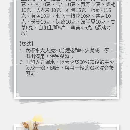
克、桔梗10克、杏仁10克、黃芩12克、柴胡
10克、天花粉10克、石膏15克、板藍根15
克、黄芪10克、七葉一枝花10克、藿香10
克、茯苓15克、陳皮10克、法半夏10克、甘
草6克、自加生薑5片、薄荷4.5克（最後才
放）
【煲法】
六碗水大火煲30分鐘後轉中火煲成一碗，
倒出備用，保留藥渣；
再加入五碗水，以大火煲30分鐘後轉中火
煲成一碗，倒出，與第一輪的湯水混合後
即可。