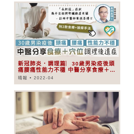
新冠肺炎．調理篇︳30歲男染疫後頭
痛腰痛性能力不穩 中醫分享食療＋穴
位調理後遺症
晴報
2022-04