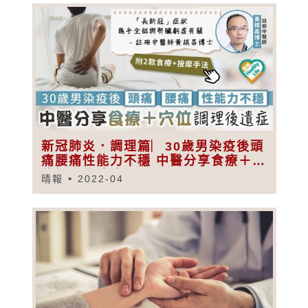
新冠肺炎．調理篇︳30歲男染疫後頭
痛腰痛性能力不穩 中醫分享食療＋穴
位調理後遺症
晴報
2022-04