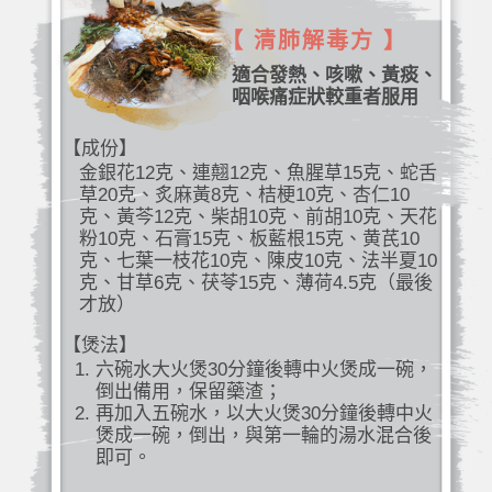
【 清肺解毒方 】
適合發熱、咳嗽、黃痰、
咽喉痛症狀較重者服用
【成份】
金銀花12克、連翹12克、魚腥草15克、蛇舌
草20克、炙麻黃8克、桔梗10克、杏仁10
克、黃芩12克、柴胡10克、前胡10克、天花
粉10克、石膏15克、板藍根15克、黄芪10
克、七葉一枝花10克、陳皮10克、法半夏10
克、甘草6克、茯苓15克、薄荷4.5克（最後
才放）
【煲法】
六碗水大火煲30分鐘後轉中火煲成一碗，
倒出備用，保留藥渣；
再加入五碗水，以大火煲30分鐘後轉中火
煲成一碗，倒出，與第一輪的湯水混合後
即可。