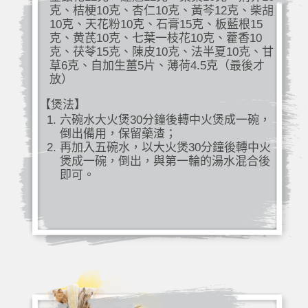
克、桔梗10克、杏仁10克、黃芩12克、柴胡
10克、天花粉10克、石膏15克、板藍根15
克、黄芪10克、七葉一枝花10克、藿香10
克、茯苓15克、陳皮10克、法半夏10克、甘
草6克、自加生薑5片、薄荷4.5克（最後才
放）
【煲法】
六碗水大火煲30分鐘後轉中火煲成一碗，
倒出備用，保留藥渣；
再加入五碗水，以大火煲30分鐘後轉中火
煲成一碗，倒出，與第一輪的湯水混合後
即可。