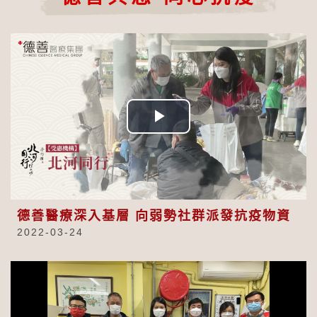
Play
Video
德善醫療深入基層 向弱勢社群派發抗疫物資
2022-03-24