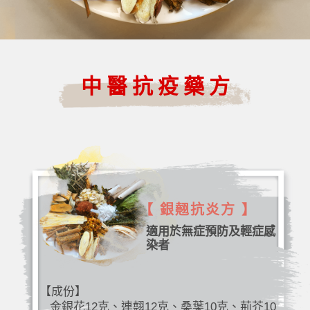
中醫抗疫藥方
【 銀翹抗炎方 】
適用於無症預防及輕症感
染者
【成份】
金銀花12克、連翹12克、桑葉10克、荊芥10