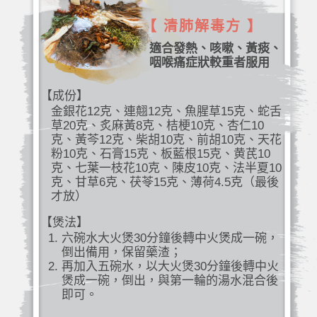
【 清肺解毒方 】
適合發熱、咳嗽、黃痰、
咽喉痛症狀較重者服用
【成份】
金銀花12克、連翹12克、魚腥草15克、蛇舌
草20克、炙麻黃8克、桔梗10克、杏仁10
克、黃芩12克、柴胡10克、前胡10克、天花
粉10克、石膏15克、板藍根15克、黄芪10
克、七葉一枝花10克、陳皮10克、法半夏10
克、甘草6克、茯苓15克、薄荷4.5克（最後
才放）
【煲法】
六碗水大火煲30分鐘後轉中火煲成一碗，
倒出備用，保留藥渣；
再加入五碗水，以大火煲30分鐘後轉中火
煲成一碗，倒出，與第一輪的湯水混合後
即可。