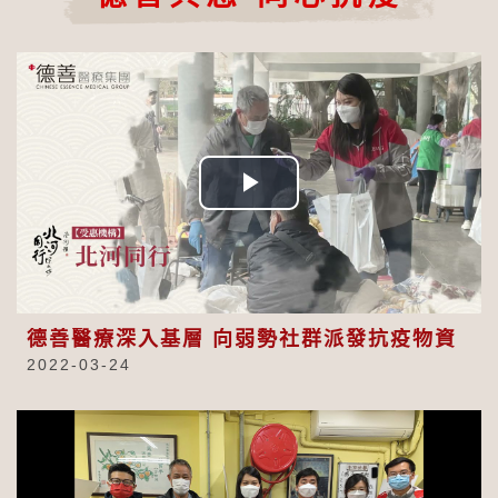
Play
Video
德善醫療深入基層 向弱勢社群派發抗疫物資
2022-03-24