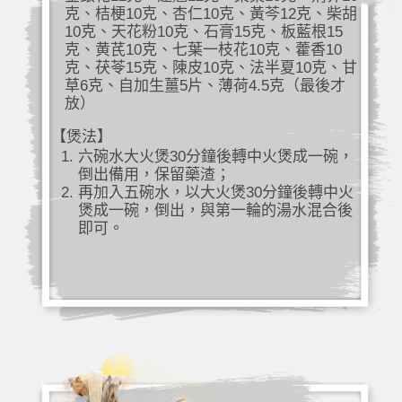
克、桔梗10克、杏仁10克、黃芩12克、柴胡
10克、天花粉10克、石膏15克、板藍根15
克、黄芪10克、七葉一枝花10克、藿香10
克、茯苓15克、陳皮10克、法半夏10克、甘
草6克、自加生薑5片、薄荷4.5克（最後才
放）
【煲法】
六碗水大火煲30分鐘後轉中火煲成一碗，
倒出備用，保留藥渣；
再加入五碗水，以大火煲30分鐘後轉中火
煲成一碗，倒出，與第一輪的湯水混合後
即可。