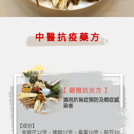
中醫抗疫藥方
【 銀翹抗炎方 】
適用於無症預防及輕症感
染者
【成份】
金銀花12克、連翹12克、桑葉10克、荊芥10