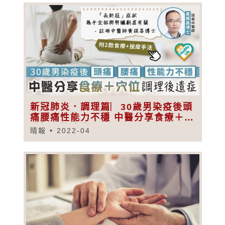
新冠肺炎．調理篇︳30歲男染疫後頭
痛腰痛性能力不穩 中醫分享食療＋穴
位調理後遺症
晴報
2022-04