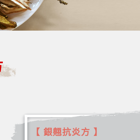
方
【 銀翹抗炎方 】