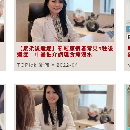
【感染後遺症】新冠康復者常見3種後
遺症 中醫推介調理食療湯水
TOPick 新聞
2022-04