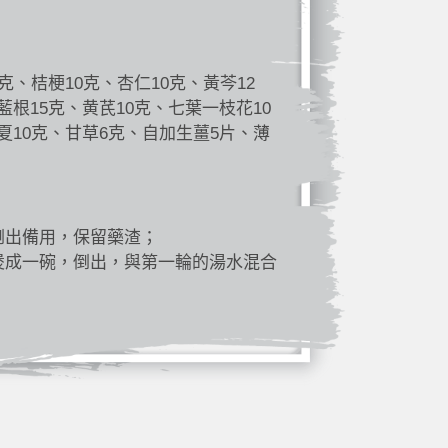
克、桔梗10克、杏仁10克、黃芩12
藍根15克、黄芪10克、七葉一枝花10
夏10克、甘草6克、自加生薑5片、薄
倒出備用，保留藥渣；
煲成一碗，倒出，與第一輪的湯水混合