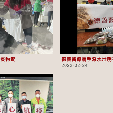
eo
抗疫物資
德善醫療攜手深水埗明
2022-02-24