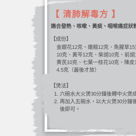
【 清肺解毒方 】
適合發熱、咳嗽、黃痰、咽喉痛症狀
【成份】
金銀花12克、連翹12克、魚腥草1
10克、黃芩12克、柴胡10克、前胡
黄芪10克、七葉一枝花10克、陳皮
4.5克（最後才放）
【煲法】
六碗水大火煲30分鐘後轉中火煲
再加入五碗水，以大火煲30分鐘
後即可。