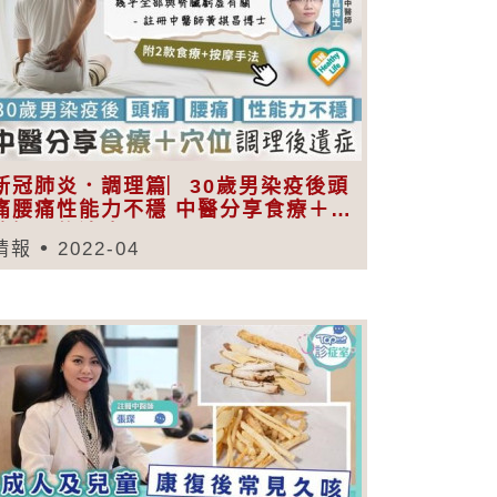
新冠肺炎．調理篇︳30歲男染疫後頭
痛腰痛性能力不穩 中醫分享食療＋穴
位調理後遺症
晴報
2022-04