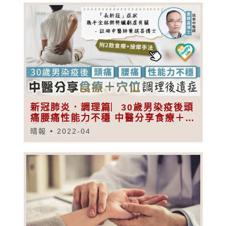
新冠肺炎．調理篇︳30歲男染疫後頭
痛腰痛性能力不穩 中醫分享食療＋穴
位調理後遺症
晴報
2022-04