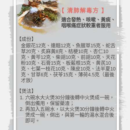
【 清肺解毒方 】
適合發熱、咳嗽、黃痰、
咽喉痛症狀較重者服用
【成份】
金銀花12克、連翹12克、魚腥草15克、蛇舌
草20克、炙麻黃8克、桔梗10克、杏仁10
克、黃芩12克、柴胡10克、前胡10克、天花
粉10克、石膏15克、板藍根15克、黄芪10
克、七葉一枝花10克、陳皮10克、法半夏10
克、甘草6克、茯苓15克、薄荷4.5克（最後
才放）
【煲法】
六碗水大火煲30分鐘後轉中火煲成一碗，
倒出備用，保留藥渣；
再加入五碗水，以大火煲30分鐘後轉中火
煲成一碗，倒出，與第一輪的湯水混合後
即可。