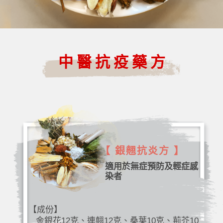
中醫抗疫藥方
【 銀翹抗炎方 】
適用於無症預防及輕症感
染者
【成份】
金銀花12克、連翹12克、桑葉10克、荊芥10