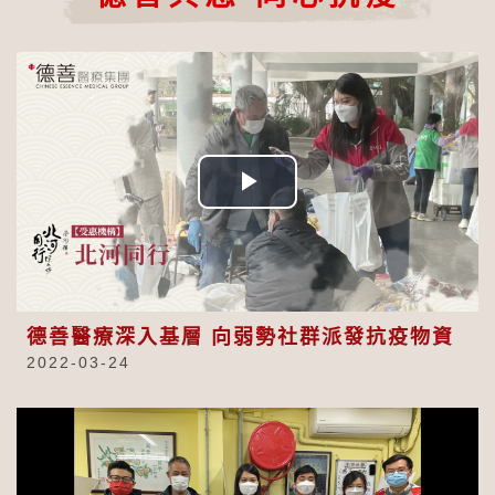
Play
Video
德善醫療深入基層 向弱勢社群派發抗疫物資
2022-03-24