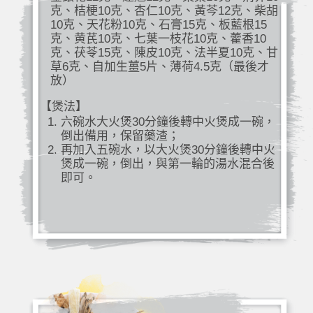
克、桔梗10克、杏仁10克、黃芩12克、柴胡
10克、天花粉10克、石膏15克、板藍根15
克、黄芪10克、七葉一枝花10克、藿香10
克、茯苓15克、陳皮10克、法半夏10克、甘
草6克、自加生薑5片、薄荷4.5克（最後才
放）
【煲法】
六碗水大火煲30分鐘後轉中火煲成一碗，
倒出備用，保留藥渣；
再加入五碗水，以大火煲30分鐘後轉中火
煲成一碗，倒出，與第一輪的湯水混合後
即可。