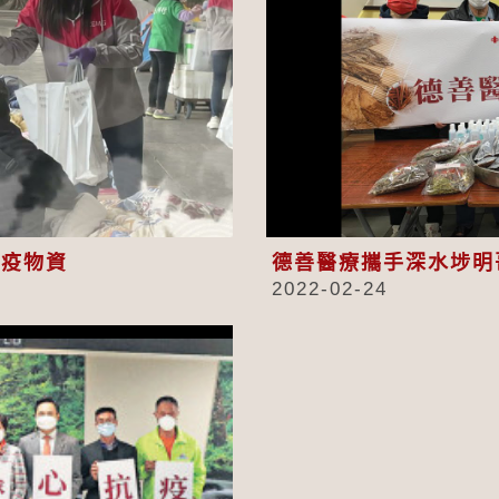
eo
抗疫物資
德善醫療攜手深水埗明
2022-02-24