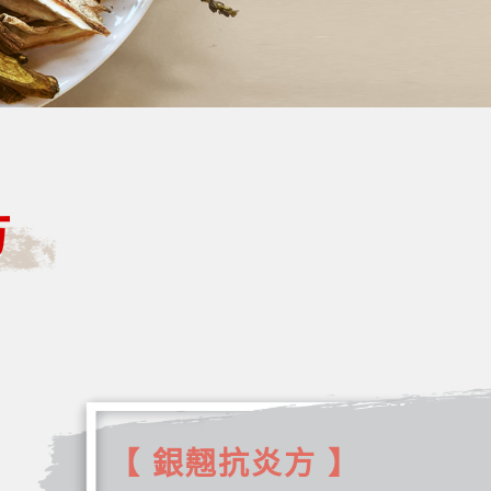
方
【 銀翹抗炎方 】