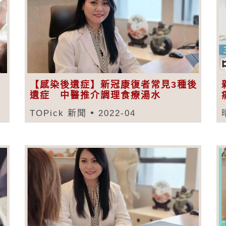
【感染後遺症】新冠康復者常見3種後
遺症 中醫推介調理食療湯水
TOPick 新聞
2022-04