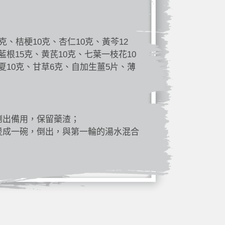
克、桔梗10克、杏仁10克、黃芩12
藍根15克、黄芪10克、七葉一枝花10
夏10克、甘草6克、自加生薑5片、薄
倒出備用，保留藥渣；
煲成一碗，倒出，與第一輪的湯水混合