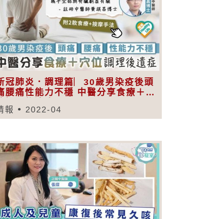
新冠肺炎．調理篇︳30歲男染疫後頭
痛腰痛性能力不穩 中醫分享食療＋穴
位調理後遺症
晴報
2022-04