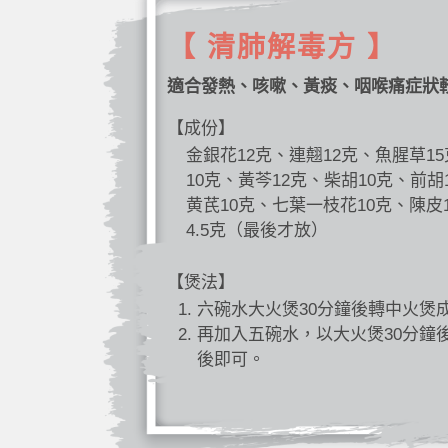
【 清肺解毒方 】
適合發熱、咳嗽、黃痰、咽喉痛症狀
【成份】
金銀花12克、連翹12克、魚腥草1
10克、黃芩12克、柴胡10克、前胡
黄芪10克、七葉一枝花10克、陳皮
4.5克（最後才放）
【煲法】
六碗水大火煲30分鐘後轉中火煲
再加入五碗水，以大火煲30分鐘
後即可。