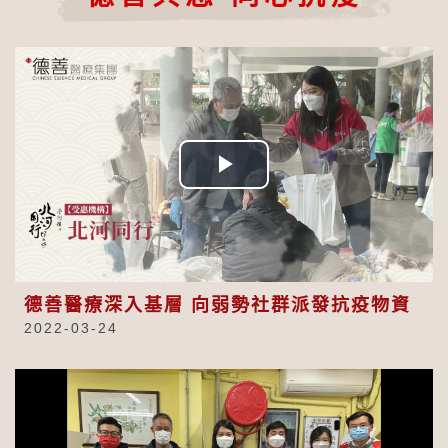
Play
Video
德善醫療深入基層 向弱勢社群派發抗疫物資
2022-03-24