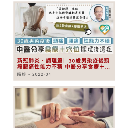
新冠肺炎．調理篇︳30歲男染疫後頭
痛腰痛性能力不穩 中醫分享食療＋穴
位調理後遺症
晴報
2022-04