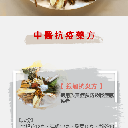
中醫抗疫藥方
【 銀翹抗炎方 】
適用於無症預防及輕症感
染者
【成份】
金銀花12克、連翹12克、桑葉10克、荊芥10