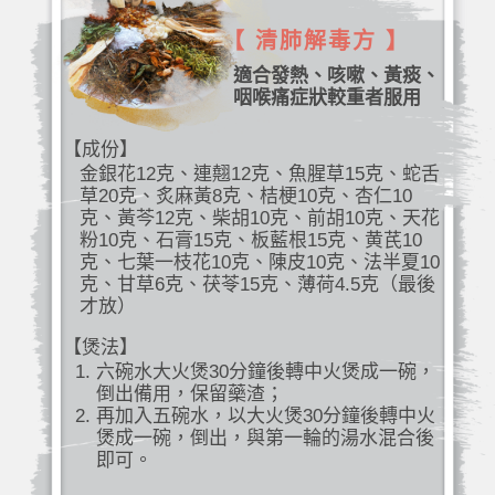
【 清肺解毒方 】
適合發熱、咳嗽、黃痰、
咽喉痛症狀較重者服用
【成份】
金銀花12克、連翹12克、魚腥草15克、蛇舌
草20克、炙麻黃8克、桔梗10克、杏仁10
克、黃芩12克、柴胡10克、前胡10克、天花
粉10克、石膏15克、板藍根15克、黄芪10
克、七葉一枝花10克、陳皮10克、法半夏10
克、甘草6克、茯苓15克、薄荷4.5克（最後
才放）
【煲法】
六碗水大火煲30分鐘後轉中火煲成一碗，
倒出備用，保留藥渣；
再加入五碗水，以大火煲30分鐘後轉中火
煲成一碗，倒出，與第一輪的湯水混合後
即可。