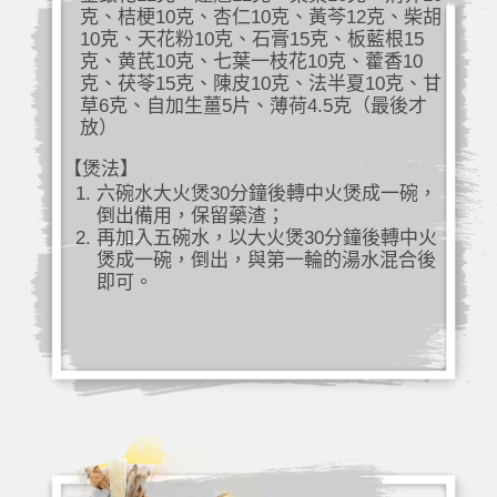
克、桔梗10克、杏仁10克、黃芩12克、柴胡
10克、天花粉10克、石膏15克、板藍根15
克、黄芪10克、七葉一枝花10克、藿香10
克、茯苓15克、陳皮10克、法半夏10克、甘
草6克、自加生薑5片、薄荷4.5克（最後才
放）
【煲法】
六碗水大火煲30分鐘後轉中火煲成一碗，
倒出備用，保留藥渣；
再加入五碗水，以大火煲30分鐘後轉中火
煲成一碗，倒出，與第一輪的湯水混合後
即可。