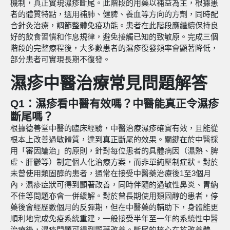
機制，真正實現濕疹斷尾。此階段的用藥以補益為主，根據患
者的體質特點，選用補肺、健脾、養血等方向的方劑，同時配
合針灸治療，調節整體免疫功能。患者在此階段應繼續保持良
好的飲食習慣和作息規律，避免接觸已知的致敏原。完成三個
階段的完整療程後，大多數患者的濕疹復發頻率會顯著降低，
部分患者可實現長期不復發。
濕疹中醫治療常見問題解答
Q1：濕疹看中醫有效嗎？中醫能真正令濕疹
斷尾嗎？
根據德善堂中醫的臨床經驗，中醫治療濕疹確實有效，且能從
根本上改善過敏體質，達到真正斷尾的效果。關鍵在於中醫採
用「審因論治」的原則，針對每位患者的具體病因（濕熱、脾
虛、肝鬱等）制定個人化治療方案，而非單純壓制症狀。對於
未曾使用類固醇的患者，通常在接受中醫藥治療後1至3個月
內，濕疹症狀可得到顯著改善，同時伴隨的過敏性鼻炎、胃納
不佳等問題亦會一併緩解。對於曾長期使用類固醇的患者，停
藥後會經歷數個月的反彈期，但在中醫藥的輔助下，身體能更
順利地完成免疫系統重建，一般接受半年至一年的系統性中醫
治療後，濕疹問題可得到顯著改善。斷尾的核心在於改善體