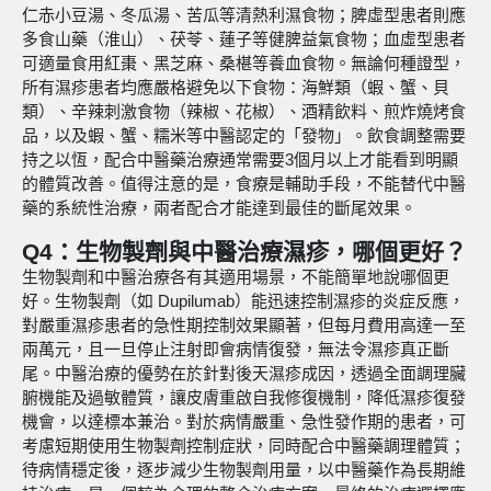
仁赤小豆湯、冬瓜湯、苦瓜等清熱利濕食物；脾虛型患者則應
多食山藥（淮山）、茯苓、蓮子等健脾益氣食物；血虛型患者
可適量食用紅棗、黑芝麻、桑椹等養血食物。無論何種證型，
所有濕疹患者均應嚴格避免以下食物：海鮮類（蝦、蟹、貝
類）、辛辣刺激食物（辣椒、花椒）、酒精飲料、煎炸燒烤食
品，以及蝦、蟹、糯米等中醫認定的「發物」。飲食調整需要
持之以恆，配合中醫藥治療通常需要3個月以上才能看到明顯
的體質改善。值得注意的是，食療是輔助手段，不能替代中醫
藥的系統性治療，兩者配合才能達到最佳的斷尾效果。
Q4：生物製劑與中醫治療濕疹，哪個更好？
生物製劑和中醫治療各有其適用場景，不能簡單地說哪個更
好。生物製劑（如 Dupilumab）能迅速控制濕疹的炎症反應，
對嚴重濕疹患者的急性期控制效果顯著，但每月費用高達一至
兩萬元，且一旦停止注射即會病情復發，無法令濕疹真正斷
尾。中醫治療的優勢在於針對後天濕疹成因，透過全面調理臟
腑機能及過敏體質，讓皮膚重啟自我修復機制，降低濕疹復發
機會，以達標本兼治。對於病情嚴重、急性發作期的患者，可
考慮短期使用生物製劑控制症狀，同時配合中醫藥調理體質；
待病情穩定後，逐步減少生物製劑用量，以中醫藥作為長期維