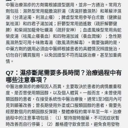
中醫治療濕疹的方劑需根據證型選用，並非一方通治。常用方
劑包括：濕熱型常用龍膽瀉肝湯（清瀉肝膽濕熱）和萆薢滲濕
湯（分清泌濁、利濕止癢）；脾虛型常用參苓白朮散（健脾益
氣祛濕）和四君子湯加減；肝鬱型常用逍遙散（疏肝解鬱健
脾）和柴胡加龍骨牡蠣湯（疏肝安神）；血虛風燥型常用烏蛇
榮皮湯（祛風止癢養血）和四物湯加減（養血潤燥）；急性期
風濕熱型可用十味敗毒湯（散風清熱解毒）。需要強調的是，
中藥方劑的選用必須由中醫師根據患者的具體情況辨證施治，
切勿自行購買服用，以免因證型不符而延誤治療，甚至加重病
情。
Q7：濕疹斷尾需要多長時間？治療過程中有
哪些注意事項？
中醫治療濕疹的療程因人而異，主要取決於患者的病情嚴重程
度、是否曾使用類固醇，以及個人體質。一般而言，未曾使用
類固醇的患者，在接受系統性中醫治療後，通常1至3個月內可
見到顯著改善；曾長期使用外塗或口服類固醇的患者，需要先
經歷數個月的類固醇反彈期，整體療程約需半年至一年。治療
過程中的注意事項包括：（1）堅持按時服藥，不可因症狀暫
時改善而自行停藥；（2）嚴格遵守飲食禁忌，避免食用發物