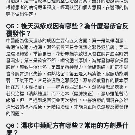
持治療，是一個較為合理的整合治療方案。最終的治療選擇應
根據患者的病情嚴重程度、經濟狀況和個人意願，在醫師的指
導下做出決定。
Q5：後天濕疹成因有哪些？為什麼濕疹會反
覆發作？
中醫認為後天濕疹的成因主要有五大方面：第一是氣候潮濕，
香港位於南方近海，濕熱氣候容易令濕熱之邪侵犯肌膚；第二
是環境轉變，季節更替、花粉塵蟎等致敏原會在脾胃虛弱時誘
發濕疹；第三是飲食不節，嗜食肥甘厚膩、海鮮發物等會損傷
脾胃，導致生濕化熱；第四是精神壓力，情緒鬱結、肝氣不舒
會令脾胃運化失節，濕熱堵留；第五是大病癒後，臟腑功能削
弱，正氣不足，容易被濕熱之邪侵犯。濕疹反覆發作的根本原
因在於「本虛標實」——脾胃虛弱是根本，濕熱積聚是表象。
若只治標（清熱祛濕）而不治本（健脾扶正），濕疹雖能暫時
緩解，但一旦遇到誘因便會再次發作。中醫治療的關鍵在於辨
清患者的標本緩急，分階段治理，才能真正解決濕疹反覆發作
的問題。
Q6：濕疹中藥配方有哪些？常用的方劑是什
麼？