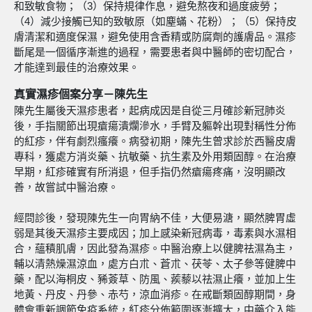
和致敏食物；（3）保持規律作息，避免熬夜和過度疲勞；
（4）減少接觸已知的致敏原（如塵蟎、花粉）；（5）保持皮
膚清潔和適度保濕，避免使用含香精或防腐劑的護膚品。濕疹
斷尾是一個循序漸進的過程，需要患者與中醫師的密切配合，
才能達到最佳的治療效果。
真實濕疹個案分享
－
陳先生
陳先生屬後天濕疹患者，起病成因是自從三月確診新冠肺炎
後，手指關節出現瘡瘍潰爛滲水，手臂及軀幹出現對稱性分佈
的紅疹，伴有劇烈瘙癢。病發初期，陳先生曾求診於西醫皮膚
專科，獲處方消炎藥、抗敏藥、抗生素及外用類固醇。在治療
早期，紅疹確實有所消退，但手指仍然瘡瘍疼痛，沒明顯改
善，故嘗試中醫治療。
經問診後，發現陳先生一向胃納不佳，大便易溏，顯然脾胃虛
弱是其後天濕疹主要成因；加上感染新冠病毒，毒素與水濕相
合，蘊積肌膚，因此發為濕疹。中醫治療上以健脾祛濕為主，
輔以清熱燥濕涼血，處方白朮、蒼朮、茯苓、太子參等健脾中
藥，配以海桐皮、豨薟草、防風、蒺藜以祛濕止癢，並加上生
地黃、丹皮、丹參、赤芍，涼血消疹。在戒斷類固醇期間，身
體會重新調節免疫系統，紅疹分佈範圍逐漸擴大，中藥介入能