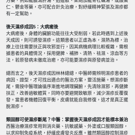
方藥，例如龍膽瀉肝湯、逍遙散、柴胡加龍骨牡蠣湯，或酸棗
仁、鬱金等藥，亦可配合針灸治療，對紓緩精神緊張及濕疹都
有一定幫助。
後天濕疹成因5
：大
病癒後
大病癒後，身體的臟腑功能往往大受削弱，若此時遇到上述後
天成因，則可誘發濕疹。這類患者以正虛為本，濕熱為標，治
療上往往需要扶正與攻邪並行，因其病機病理比較複雜，需根
據患者的具體情況，採用健脾、補肺、清熱、祛濕、涼血等方
法，若原發病未徹底治癒，亦可能要濕疹與原發病並治。
總而言之，後天濕疹成因林林總總，中醫師需辨明濕疹患者的
病因、證型，才可找出適合的醫治方案，靈活施藥。想濕疹斷
尾，需按中醫理論循序漸進地調理臟腑，先清除濕邪，再健脾
扶正，改善過敏體質，同時亦要避開致敏原，減少濕疹反覆復
發。當患者機體回復平衡，皮膚就能自我修復，這才是真正擺
脫濕疹。
類固醇可使濕疹斷尾？中醫：掌握後天濕疹成因才能標本兼治
西醫治療濕疹常用到消炎藥、抗敏感藥、外塗或口服類固醇，
以求抑制免疫系統，紓緩皮膚發炎反應。雖然類固醇控制濕疹