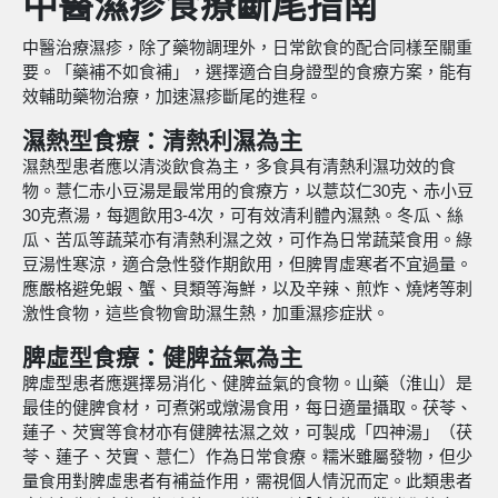
中醫濕疹食療斷尾指南
中醫治療濕疹，除了藥物調理外，日常飲食的配合同樣至關重
要。「藥補不如食補」，選擇適合自身證型的食療方案，能有
效輔助藥物治療，加速濕疹斷尾的進程。
濕熱型食療：清熱利濕為主
濕熱型患者應以清淡飲食為主，多食具有清熱利濕功效的食
物。薏仁赤小豆湯是最常用的食療方，以薏苡仁30克、赤小豆
30克煮湯，每週飲用3-4次，可有效清利體內濕熱。冬瓜、絲
瓜、苦瓜等蔬菜亦有清熱利濕之效，可作為日常蔬菜食用。綠
豆湯性寒涼，適合急性發作期飲用，但脾胃虛寒者不宜過量。
應嚴格避免蝦、蟹、貝類等海鮮，以及辛辣、煎炸、燒烤等刺
激性食物，這些食物會助濕生熱，加重濕疹症狀。
脾虛型食療：健脾益氣為主
脾虛型患者應選擇易消化、健脾益氣的食物。山藥（淮山）是
最佳的健脾食材，可煮粥或燉湯食用，每日適量攝取。茯苓、
蓮子、芡實等食材亦有健脾祛濕之效，可製成「四神湯」（茯
苓、蓮子、芡實、薏仁）作為日常食療。糯米雖屬發物，但少
量食用對脾虛患者有補益作用，需視個人情況而定。此類患者