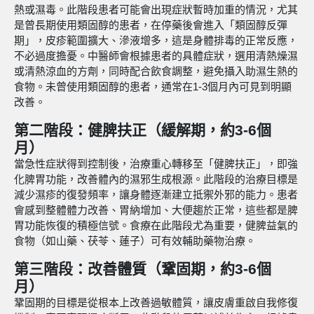
熱或濕毒。此階段患者可能會出現症狀暫時加重的情況，尤其
是曾長期使用類固醇的患者，在停藥後會進入「類固醇反彈
期」，皮疹範圍擴大、滲液增多，這是身體排毒的正常反應，
不必過度擔憂。中醫師會根據患者的具體症狀，選用清熱燥濕
或清熱涼血的方劑，同時配合飲食調整，避免攝入助濕生熱的
食物。未曾使用類固醇的患者，通常在1-3個月內可見到明顯
改善。
第二階段：健脾扶正（緩解期，約3-6個
月）
當急性症狀得到控制後，治療重心轉移至「健脾扶正」，即強
化脾胃功能，改善體內的濕邪生成根源。此階段的治療目標是
減少濕疹的復發頻率，讓身體逐漸建立抵禦外邪的能力。患者
會感到整體體力改善、胃納增加、大便趨於正常，這些都是脾
胃功能恢復的積極信號。食療在此階段尤為重要，健脾益氣的
食物（如山藥、茯苓、蓮子）可有效輔助藥物治療。
第三階段：改善體質（鞏固期，約3-6個
月）
鞏固期的目標是從根本上改善過敏體質，讓皮膚重啟自我修復