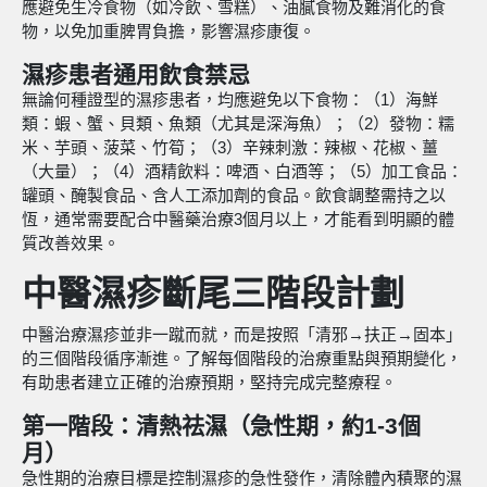
應避免生冷食物（如冷飲、雪糕）、油膩食物及難消化的食
物，以免加重脾胃負擔，影響濕疹康復。
濕疹患者通用飲食禁忌
無論何種證型的濕疹患者，均應避免以下食物：（1）海鮮
類：蝦、蟹、貝類、魚類（尤其是深海魚）；（2）發物：糯
米、芋頭、菠菜、竹筍；（3）辛辣刺激：辣椒、花椒、薑
（大量）；（4）酒精飲料：啤酒、白酒等；（5）加工食品：
罐頭、醃製食品、含人工添加劑的食品。飲食調整需持之以
恆，通常需要配合中醫藥治療3個月以上，才能看到明顯的體
質改善效果。
中醫濕疹斷尾三階段計劃
中醫治療濕疹並非一蹴而就，而是按照「清邪→扶正→固本」
的三個階段循序漸進。了解每個階段的治療重點與預期變化，
有助患者建立正確的治療預期，堅持完成完整療程。
第一階段：清熱祛濕（急性期，約1-3個
月）
急性期的治療目標是控制濕疹的急性發作，清除體內積聚的濕