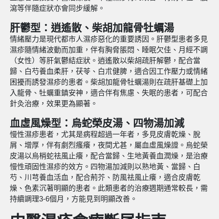
瀉等伴隨症狀亦會同步緩解。
肝鬱型：逍遙散、柴胡加龍骨牡蠣湯
情緒壓力是現代都市人濕疹惡化的重要誘因。肝鬱型患者多見
濕疹隨情緒波動而加重，伴有胸脅脹悶、睡眠欠佳、月經不調
（女性）等肝氣鬱結症狀。逍遙散以柴胡疏肝解鬱，配合當
歸、白芍養血柔肝，茯苓、白朮健脾，適合因工作壓力或情緒
困擾而誘發濕疹的患者。柴胡加龍骨牡蠣湯則在疏肝基礎上加
入龍骨、牡蠣重鎮安神，適合伴有焦慮、失眠的患者，可配合
針灸治療，效果更為顯著。
血虛風燥型：烏蛇榮皮湯、四物湯加減
慢性濕疹患者，尤其是病程超過一年者，多見皮膚乾燥、脫
屑、增厚，伴有劇烈瘙癢，夜間尤甚，屬血虛風燥證。烏蛇榮
皮湯以烏梢蛇祛風止癢，配合當歸、生地黃養血潤燥，是治療
慢性頑固性濕疹的效方。四物湯加減則以熟地黃、當歸、白
芍、川芎養血活血，配合荊芥、防風祛風止癢，適合皮膚乾
燥、色素沉著明顯的患者。此類患者的治療週期通常較長，需
持續調理3-6個月，方能見到明顯改善。