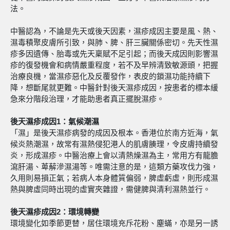
法。
中醫認為，不論是先天或後天因素，濕疹成因主要是風、熱、
濕毒積聚皮膚所引致，與肺、脾、肝三臟關係密切。先天性濕
疹多因遺傳、胎毒或先天稟賦不足引起；而後天成因則影響濕
疹的復發機會和病情嚴重程度，若不及早辨清致敏源頭，把握
治療良機，當濕疹惡化及反覆發作，表皮的鎖濕功能持續下
降，想斷尾就更難。中醫針對後天濕疹成因，按患者的標本緩
急來分階段治理，才能助患者真正擺脫濕疹。
後天濕疹成因1：氣候潮濕
「濕」是後天濕疹病發的成因及根本。香港位於南方近海，氣
候炎熱潮濕，故常有濕熱侵犯港人的肌膚腠理，令皮膚持續發
炎，形成濕疹。中醫治療上會以清熱燥濕為主，常用方有龍膽
瀉肝湯、萆薢滲濕湯等。唯需注意的是，這類方藥攻伐力強，
久用則易損正氣；若病人本身體質偏弱，脾虛虧虛，則形成濕
熱與脾虛同時出現的虛實夾雜證，需健脾與清利濕熱並行。
後天濕疹成因2
：
環境轉變
環境變化如季節更替，居住環境充斥花粉、塵蟎，亦是另一誘