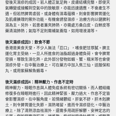
發後天濕疹的成因。若人體正氣足夠，皮膚結構完整，即使天
氣轉變或接觸到空氣中的致敏原，亦能迅速適應，不會產生不
適。但若然脾胃虛弱，或身體有濕毒蘊積，則會影響脾胃運化
及肌膚腠理的禦外功能，有機會誘發濕疹，治療方向以健脾利
濕為主。另外，若患者兼夾肺熱，亦需處方桑白皮、白鮮皮等
藥清瀉肺熱；氣陰不足則需補氣養陰，如用增液湯等。
後天濕疹成因3
：
飲食不節
香港是美食天堂，不少人無法「忍口」，嗜食肥甘厚膩。脾主
運化胃主受納，一旦人所進食的油脂超過身體負荷，會令脾胃
受損，導致生濕化熱，此外部分發物如蝦、蟹、糯米等也會使
濕疹外發。在中醫治療上，可在藥方中加入焦三仙，送服保和
丸，或用紫蘇解魚蝦毒。
後天濕疹成因4
：
精神壓力、作息不定時
精神壓力、睡眠作息與人體免疫系統有密切關係，而人體組織
修復多在睡眠時進行，因此精神緊張、壓力過大、作息不定皆
會影響濕疹。在中醫角度，若情緒鬱結，肝氣不舒，肝木剋脾
土，則令脾胃運化失節，濕熱堵留，進而令濕疹惡化。中醫治
療上，除了清熱涼血祛濕外，還需多用疏肝解鬱、安神定志的