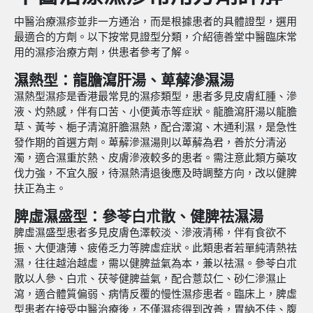
中醫治療濕疹並非一方通治，而是根據患者的具體證型，選用
最適合的方劑。以下按常見證型分類，介紹德善堂中醫臨床常
用的濕疹治療方劑，供患者參考了解。
濕熱型：龍膽瀉肝湯、萆薢滲濕湯
濕熱型濕疹是香港最常見的濕疹類型，患者多見皮膚紅腫、滲
液、灼熱感，伴有口苦、小便黃赤等症狀。龍膽瀉肝湯以龍膽
草、黃芩、梔子清瀉肝膽濕熱，配合澤瀉、木通利濕，是急性
發作期的首選方劑。萆薢滲濕湯則以萆薢為君，善於分清泌
濁，適合濕重於熱、皮膚滲液較多的患者。需注意此類方藥攻
伐力強，不宜久服，待濕熱清退後應及時調整方向，改以健脾
扶正為主。
脾虛濕盛型：參苓白朮散、健脾祛濕湯
脾虛濕盛型患者多見皮膚色澤較淡、滲液清稀，伴有食欲不
振、大便溏薄、疲倦乏力等脾虛症狀。此類患者若單純清熱祛
濕，往往越治越虛，需以健脾益氣為本，兼以祛濕。參苓白朮
散以人參、白朮、茯苓健脾益氣，配合薏苡仁、砂仁滲濕止
瀉，適合體質偏弱、病情反覆的慢性濕疹患者。臨床上，脾虛
型患者在接受中醫治療後，不僅濕疹得到改善，胃納不佳、腹