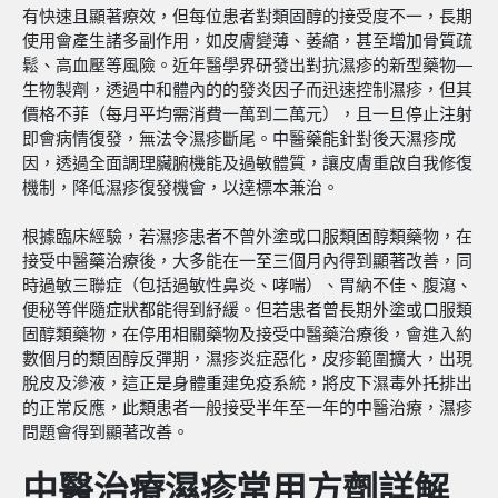
有快速且顯著療效，但每位患者對類固醇的接受度不一，長期
使用會產生諸多副作用，如皮膚變薄、萎縮，甚至增加骨質疏
鬆、高血壓等風險。近年醫學界研發出對抗濕疹的新型藥物—
生物製劑，透過中和體內的的發炎因子而迅速控制濕疹，但其
價格不菲（每月平均需消費一萬到二萬元），且一旦停止注射
即會病情復發，無法令濕疹斷尾。中醫藥能針對後天濕疹成
因，透過全面調理臟腑機能及過敏體質，讓皮膚重啟自我修復
機制，降低濕疹復發機會，以達標本兼治。
根據臨床經驗，若濕疹患者不曾外塗或口服類固醇類藥物，在
接受中醫藥治療後，大多能在一至三個月內得到顯著改善，同
時過敏三聯症（包括過敏性鼻炎、哮喘）、胃納不佳、腹瀉、
便秘等伴隨症狀都能得到紓緩。但若患者曾長期外塗或口服類
固醇類藥物，在停用相關藥物及接受中醫藥治療後，會進入約
數個月的類固醇反彈期，濕疹炎症惡化，皮疹範圍擴大，出現
脫皮及滲液，這正是身體重建免疫系統，將皮下濕毒外托排出
的正常反應，此類患者一般接受半年至一年的中醫治療，濕疹
問題會得到顯著改善。
中醫治療濕疹常用方劑詳解