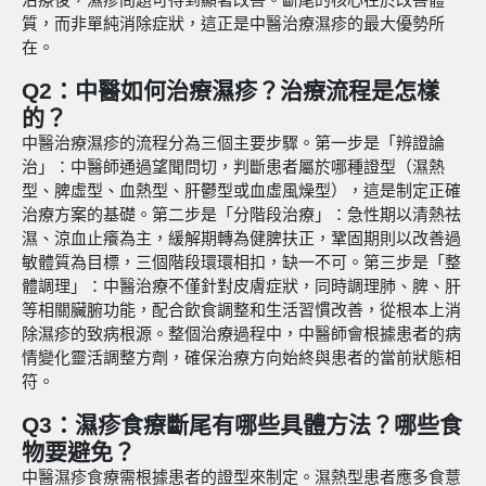
質，而非單純消除症狀，這正是中醫治療濕疹的最大優勢所
在。
Q2：中醫如何治療濕疹？治療流程是怎樣
的？
中醫治療濕疹的流程分為三個主要步驟。第一步是「辨證論
治」：中醫師通過望聞問切，判斷患者屬於哪種證型（濕熱
型、脾虛型、血熱型、肝鬱型或血虛風燥型），這是制定正確
治療方案的基礎。第二步是「分階段治療」：急性期以清熱祛
濕、涼血止癢為主，緩解期轉為健脾扶正，鞏固期則以改善過
敏體質為目標，三個階段環環相扣，缺一不可。第三步是「整
體調理」：中醫治療不僅針對皮膚症狀，同時調理肺、脾、肝
等相關臟腑功能，配合飲食調整和生活習慣改善，從根本上消
除濕疹的致病根源。整個治療過程中，中醫師會根據患者的病
情變化靈活調整方劑，確保治療方向始終與患者的當前狀態相
符。
Q3：濕疹食療斷尾有哪些具體方法？哪些食
物要避免？
中醫濕疹食療需根據患者的證型來制定。濕熱型患者應多食薏