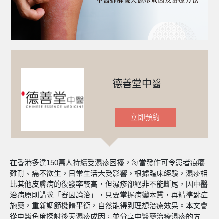
德善堂中醫
立即預約
在香港多達150萬人持續受濕疹困擾，每當發作可令患者痕癢
難耐、痛不欲生，日常生活大受影響。根據臨床經驗，濕疹相
比其他皮膚病的復發率較高，但濕疹卻絕非不能斷尾，因中醫
治病原則講求「審因論治」，只要掌握病變本質，再精準對症
施藥，重新調節機體平衡，自然能得到理想治療效果。本文會
從中醫角度探討後天濕疹成因，並分享中醫藥治療濕疹的方