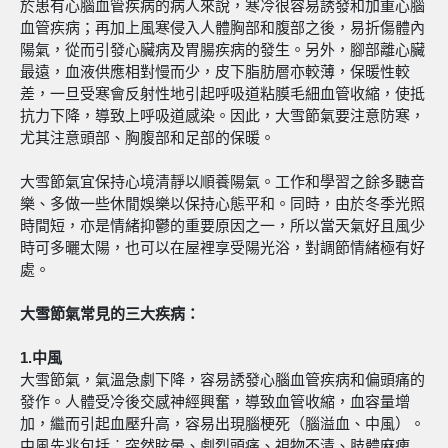
於患有心腦血管疾病的病人來說，寒冷很容易誘發和加重心腦
血管疾病；再加上風寒侵入人體胸部和腹部之後，易折傷體內
陽氣，從而引發心臟病及胃腸疾病的發生。另外，腳部離心臟
最遠，血液供應相對慢而少，皮下脂肪層亦較薄，保暖性較
差，一旦受寒會反射性地引起呼吸道粘膜毛細血管收縮，使抵
抗力下降，導致上呼吸道感染。因此，大雪節氣要注意防寒，
尤其注意頭部、胸腹部和足部的保暖。
大雪節氣宜保持心境清靜以順養陽氣。工作和學習之餘多聽音
樂、多做一些休閒娛樂以保持心態平和。同時，由於冬季光照
時間短，亦是情緒抑鬱的重要原因之一，所以當天氣好且風少
時可多曬太陽，也可以在屋裡享受陽光浴，對調節情緒極有好
處。
大雪節氣常見的三大疾病：
1.
中風
大雪節氣，氣溫急劇下降，容易誘發心腦血管疾病和偏頭痛的
發作。人體受冷後交感神經興奮，導致血管收縮，血容量增
加，繼而引起血壓升高，容易出現腦梗死（腦溢血、中風）。
中風先兆包括︰突然眩暈、劇烈頭痛、視物不清、肢體麻痺