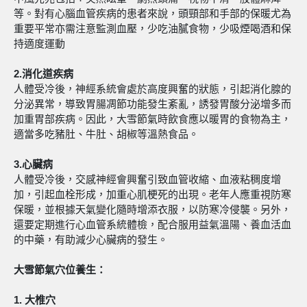
等。對有心腦血管疾病的患者來說，頭頸部和手部的保暖尤為
重要平常亦需注意監測血壓，少吃油膩食物，少吸煙喝酒和保
持適度運動
2.
消化道疾病
人體受冷後，神經系統會處於高度興奮的狀態，引起消化腺的
分泌異常，導致胃腸凋節功能發生紊亂，誘發胃酸分泌增多而
加重胃部疾病。因此，大雪節氣時飲食應以暖胃的食物為主，
適當多吃豬肚、牛肚、胡椒等溫熱食品。
3.
心臟病
人體受冷後，交感神經會興奮引致血管收縮、血液粘稠度增
加，引起血栓形成，加重心肌梗死的出現。老年人應重視防寒
保暖，並根據天氣變化隨時增添衣服，以防寒冷侵襲。另外，
還要定期進行心血管系統體檢，配合服用益氣溫陽、養血活血
的中藥，有助減少心臟病的發生。
大雪節氣穴位養生：
1. 大椎穴