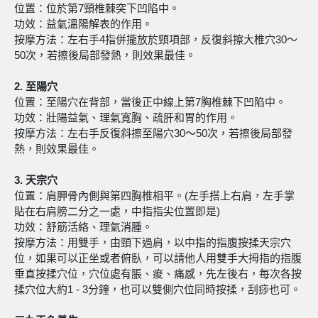
位置：位於第7頸椎棘突下凹陷中。
功效：益氣溫陽解表的作用。
按摩方法：左右手4指併攏放於頸項部，反復斜擦大椎穴30～
50次，若擦後局部發熱，則效果最佳。
2.
至陽穴
位置：至陽穴在背部，當後正中線上第7胸椎棘下凹陷中。
功效：壯陽益氣、理氣寬胸、疏肝和胃的作用。
按摩方法：左右手反復斜擦至陽穴30～50次，若擦後局部發
熱，則效果最佳。
3.
天宗穴
位置：肩胛骨內側與第四胸椎相平。(左手搭上右肩，左手掌
貼在右肩膀二分之一處，中指指尖位置即是)
功效：舒筋活絡、理氣消腫。
按摩方法：用雙手，由頸下過肩，以中指的指腹按揉天宗穴
位，如果可以正坐或者俯臥，可以請他人用雙手大拇指的指腹
垂直按揉穴位，穴位處有脹、痠、痛感，先左後右，每次各按
揉穴位大約1 - 3分鐘，也可以雙側穴位同時按揉，刮痧也可。