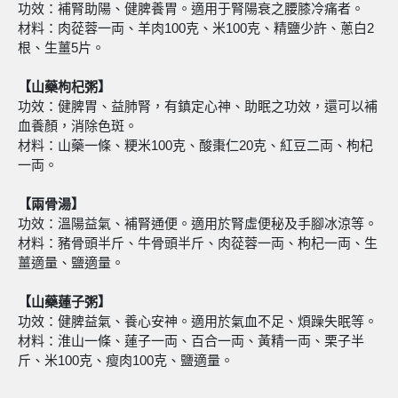
功效：補腎助陽、健脾養胃。適用于腎陽衰之腰膝冷痛者。
材料：肉蓯蓉一両、羊肉100克、米100克、精鹽少許、蔥白2
根、生薑5片。
【山藥枸杞粥】
功效：健脾胃、益肺腎，有鎮定心神、助眠之功效，還可以補
血養顏，消除色斑。
材料：山藥一條、粳米100克、酸棗仁20克、紅豆二両、枸杞
一両。
【兩骨湯】
功效：溫陽益氣、補腎通便。適用於腎虛便秘及手腳冰涼等。
材料：豬骨頭半斤、牛骨頭半斤、肉蓯蓉一両、枸杞一両、生
薑適量、鹽適量。
【山藥蓮子粥】
功效：健脾益氣、養心安神。適用於氣血不足、煩躁失眠等。
材料：淮山一條、蓮子一両、百合一両、黃精一両、栗子半
斤、米100克、瘦肉100克、鹽適量。