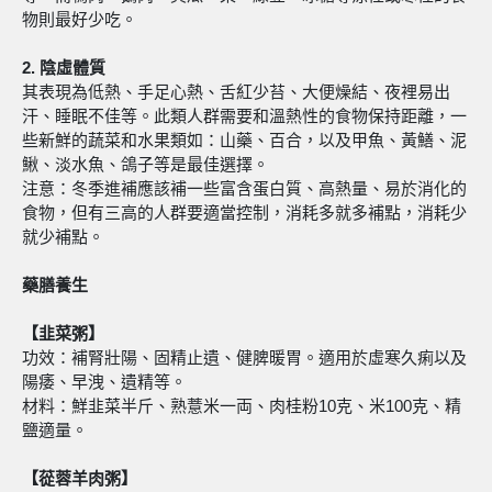
物則最好少吃。
2.
陰虛體質
其表現為低熱、手足心熱、舌紅少苔、大便燥結、夜裡易出
汗、睡眠不佳等。此類人群需要和溫熱性的食物保持距離，一
些新鮮的蔬菜和水果類如：山藥、百合，以及甲魚、黃鱔、泥
鰍、淡水魚、鴿子等是最佳選擇。
注意：冬季進補應該補一些富含蛋白質、高熱量、易於消化的
食物，但有三高的人群要適當控制，消耗多就多補點，消耗少
就少補點。
藥膳養生
【韭菜粥】
功效：補腎壯陽、固精止遺、健脾暖胃。適用於虛寒久痢以及
陽痿、早洩、遺精等。
材料：鮮韭菜半斤、熟薏米一両、肉桂粉10克、米100克、精
鹽適量。
【蓯蓉羊肉粥】