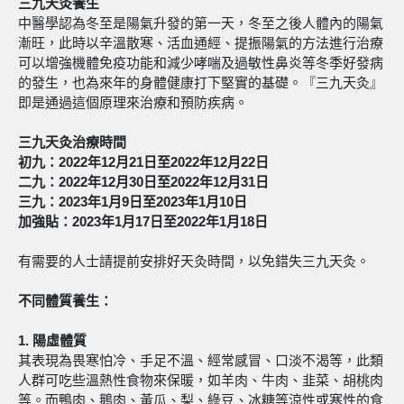
三九天灸養生
中醫學認為冬至是陽氣升發的第一天，冬至之後人體內的陽氣
漸旺，此時以辛溫散寒、活血通經、提振陽氣的方法進行治療
可以增強機體免疫功能和減少哮喘及過敏性鼻炎等冬季好發病
的發生，也為來年的身體健康打下堅實的基礎。『三九天灸』
即是通過這個原理來治療和預防疾病。
三九天灸治療時間
初九：2022年12月21日至2022年12月22日
二九：2022年12月30日至2022年12月31日
三九：2023年1月9日至2023年1月10日
加強貼：2023年1月17日至2022年1月18日
有需要的人士請提前安排好天灸時間，以免錯失三九天灸。
不同體質養生：
1.
陽虛體質
其表現為畏寒怕冷、手足不溫、經常感冒、口淡不渴等，此類
人群可吃些溫熱性食物來保暖，如羊肉、牛肉、韭菜、胡桃肉
等。而鴨肉、鵝肉、黃瓜、梨、綠豆、冰糖等涼性或寒性的食