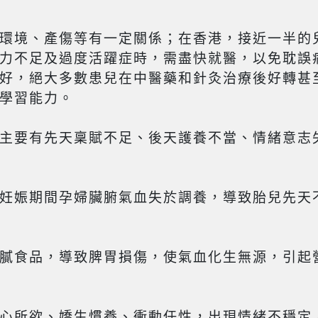
環境、產傷等有一定關係；在香港，接近一半的
力不足及過度活躍症時，需盡快就醫，以免耽誤
好，絕大多數患兒在中醫藥和針灸治療後好轉甚
學習能力。
主要有先天稟賦不足、後天護養不當、情緒意志
妊娠期間孕婦臟腑氣血失於調養，導致胎兒先天
膩食品，導致脾胃損傷，使氣血化生無源，引起
心所欲、嬌生慣養、衝動任性，出現情緒不穩定