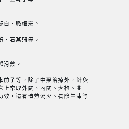
薄白、脈細弱。
藤、石菖蒲等。
脈滑數。
車前子等。除了中藥治療外，針灸
床上常取外關、內關、大椎、曲
功效，還有清熱瀉火、養陰生津等