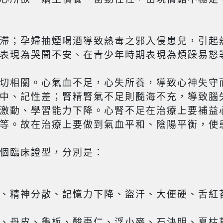
滯；孕婦抽煙喝酒導致熱毒之邪入侵患兒，引起
表現為哭鬧不安、在青少年時期表現為煩躁易怒
切相關。心氣血不足，心失所養，導致心神失守
中、記性差；腎精腎氣不足則髓海不充，導致腦
激動、學習能力下降。心腎不足在治療上要補益
等。故在治療上要做到氣血平和、陰陽平衡，使
個臨床證型，分別是：
、精神分散、記憶力下降、盜汗、大便硬、舌紅
、丹皮、龜板、酸棗仁、浮小麥、石決明、夏枯