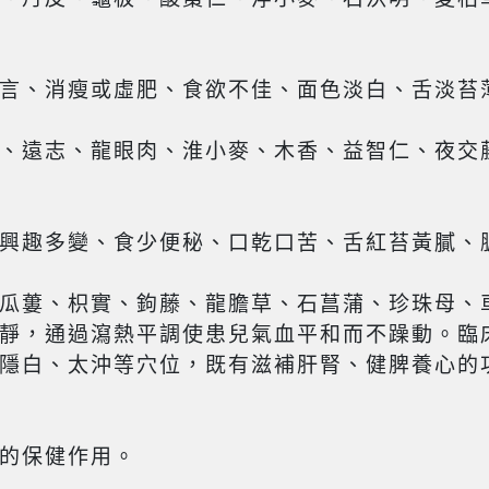
言、消瘦或虛肥、食欲不佳、面色淡白、舌淡苔
、遠志、龍眼肉、淮小麥、木香、益智仁、夜交
興趣多變、食少便秘、口乾口苦、舌紅苔黃膩、
瓜蔞、枳實、鉤藤、龍膽草、石菖蒲、珍珠母、
靜，通過瀉熱平調使患兒氣血平和而不躁動。臨
隱白、太沖等穴位，既有滋補肝腎、健脾養心的
的保健作用。