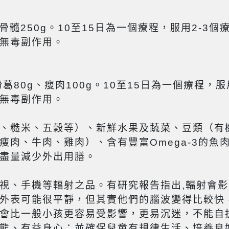
豬骨髓250g。10至15日為一個療程，服用2-
無毒副作用。
粉葛80g、瘦肉100g。10至15日為一個療程，
無毒副作用。
、糙米、五穀等）、新鮮水果及蔬菜、豆類（有
瘦肉、牛肉、雞肉）、含有豐富Omega-3的魚
盡量減少外出用膳。
視、手機等輻射之品。有研究報告指出,輻射會
外表可能很平靜，但其實他們的腦波變得比較快
會比一般小孩更容易受影響，更易沉迷，不能自
態、有益身心；並確保兒童有規律生活、培養良