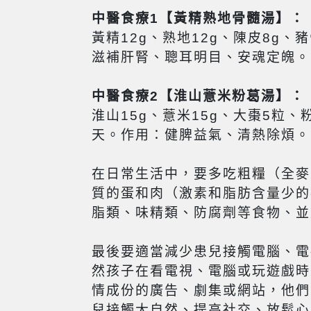
中醫食療1【黃精熟地骨髓湯】：
黃精12g、熟地12g、陳皮8g、
滋補肝腎、聰耳明目、安魂定魄。
中醫食療2【淮山薏米粉葛湯】：
淮山15g、薏米15g、大棗5粒、
天。作用：健脾益氣、清熱除煩。
在日常生活中，要多吃粗糧（全麥
質的蛋和肉（激素和脂肪含量少的
脂類、味精類、防腐劑等食物、並
最後要適當減少患兒接觸電腦、電
然孩子在看電視、電腦或玩遊戲時
情成份的廣告、劇集或網站，他們
兒接觸大自然、提高社交、放鬆心