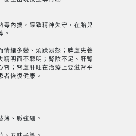
熱毒內擾，導致精神失守，在胎兒
等。
而情緒多變、煩躁易怒；脾虛失養
失精明而不聰明；腎陰不足、肝腎
心腎；腎虛肝旺在治療上要滋腎平
患者恢復健康。
苔薄、脈弦細。
草、五味子等。