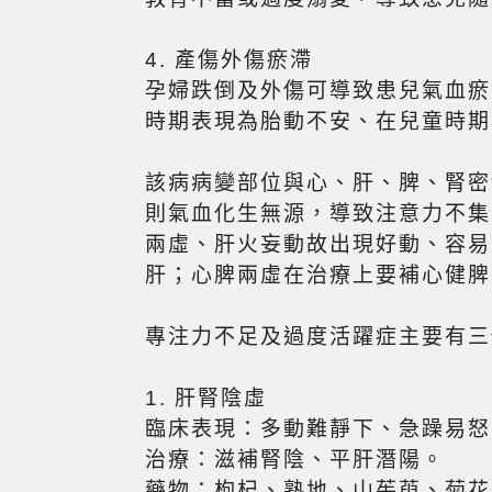
4. 產傷外傷瘀滯
孕婦跌倒及外傷可導致患兒氣血瘀
時期表現為胎動不安、在兒童時期
該病病變部位與心、肝、脾、腎密
則氣血化生無源，導致注意力不集
兩虛、肝火妄動故出現好動、容易
肝；心脾兩虛在治療上要補心健脾
專注力不足及過度活躍症主要有三
1. 肝腎陰虛
臨床表現：多動難靜下、急躁易怒
治療：滋補腎陰、平肝潛陽。
藥物：枸杞、熟地、山茱萸、菊花