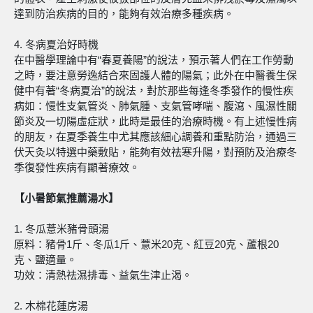
達到防治疾病的目的，能夠有效治療多種疾病。
4. 冬病夏治好時機
在中醫學理論中有“春夏養陽”的說法，預示著人們在工作勞動
之時，要注意勞逸結合來固護人體的陽氣；此外在中醫養生保
健中有著“冬病夏治”的說法，對於那些每逢冬季發作的慢性疾
病如：慢性支氣管炎、肺氣腫、支氣管哮喘、腹瀉、風濕性關
節炎及一切陽虛症狀，此時是最佳的治療時機。有上述慢性病
的朋友，在夏季養生中尤其應該細心調養和重點防治，通過三
伏天灸以特選中藥敷貼，能夠有效祛寒升陽，對預防及治療冬
季復發性疾病有顯著療效。
【小暑節氣推薦湯水】
1. 冬瓜薏米豬骨頭湯
原料：豬骨1斤、冬瓜1斤、薏米20克、紅豆20克、蘆根20
克、鹽適量。
功效：清熱祛濕排毒、益氣生津止渴。
2. 木棉花蓮房湯