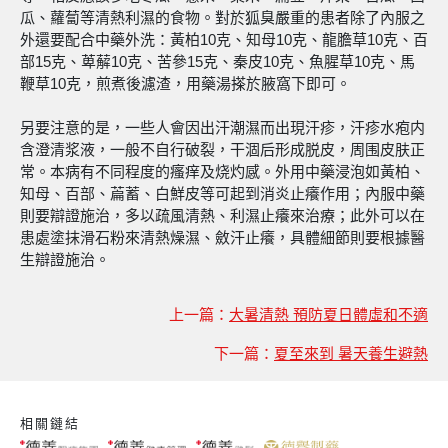
瓜、蘿蔔等清熱利濕的食物。對於狐臭嚴重的患者除了內服之
外還要配合中藥外洗：黃柏10克、知母10克、龍膽草10克、百
部15克、萆薢10克、苦參15克、秦皮10克、魚腥草10克、馬
鞭草10克，煎煮後濾渣，用藥湯搽於腋窩下即可。
另要注意的是，一些人會因出汗潮濕而出現汗疹，汗疹水疱内
含澄清浆液，一般不自行破裂，干涸后形成脱皮，周围皮肤正
常。本病有不同程度的瘙痒及烧灼感。外用中藥浸泡如黃柏、
知母、百部、萹蓄、白鮮皮等可起到消炎止癢作用；內服中藥
則要辯證施治，多以疏風清熱、利濕止癢來治療；此外可以在
患處塗抹滑石粉來清熱燥濕、斂汗止癢，具體細節則要根據醫
生辯證施治。
上一篇：
大暑清熱 預防夏日體虛和不適
下一篇：
夏至來到 暑天養生避熱
相關鏈結