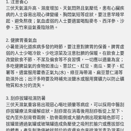
1. 注意養心
三伏天氣溫升高、濕度增加、天氣悶熱且氣壓低，患有心臟疾
病的人士容易出現心律變緩、胸悶氣短等症狀，要注意早睡早
起、避免熬夜；氣血虛弱的人士要適當喝點麥冬、西洋參、沙
參、玉竹來益氣養陰除熱。
2. 健脾胃養氣血
小暑是消化道疾病多發的時節，要注意對脾胃的保養。脾胃虛
弱的人士少喝冷飲、少吃涼菜及注意肚臍的保暖。在飲食上要
改變飲食不節、不潔及偏食等不良習慣，一切應以適量為宜；
多吃健脾益氣的食物如淮山、薏苡仁、紅豆、南瓜、栗子、紅
薯等。適當服用藿香正氣丸(水)、綠豆海帶湯、扁豆薏仁湯等
助濕外出；出汗多時要及時補充淡鹽水或服用寶礦力以防止礦
物質和水分的流失。
3. 刮痧拔罐祛濕防暑
三伏天濕氣重容易出現惡心嘔吐頭暈等病症，可以採用中醫刮
痧拔罐療法來緩解症狀。刮痧是在消毒後用刮痧板從上至下、
從內至外刮背脊兩側、肋骨兩側或大腿內側出現紫暗色即可；
拔罐是通過氣罐或玻璃罐造成負壓使之吸附於腧穴或應拔部位
的體表，產生刺激使被拔部位的皮膚充血來排洩淤毒及濕濁以