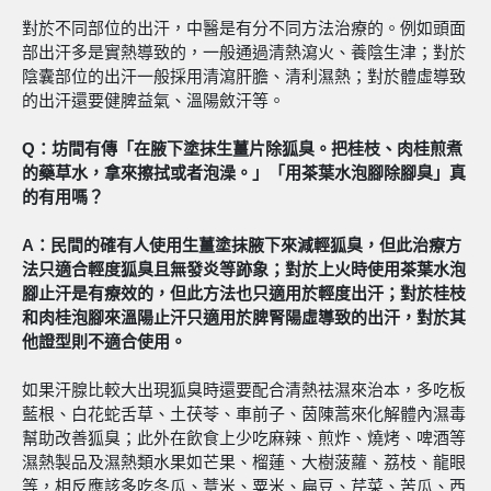
對於不同部位的出汗，中醫是有分不同方法治療的。例如頭面
部出汗多是實熱導致的，一般通過清熱瀉火、養陰生津；對於
陰囊部位的出汗一般採用清瀉肝膽、清利濕熱；對於體虛導致
的出汗還要健脾益氣、溫陽斂汗等。
Q
：坊間有傳「在腋下塗抹生薑片除狐臭。把桂枝、肉桂煎煮
的藥草水，拿來擦拭或者泡澡。」「用茶葉水泡腳除腳臭」真
的有用嗎？
A
：民間的確有人使用生薑塗抹腋下來減輕狐臭，但此治療方
法只適合輕度狐臭且無發炎等跡象；對於上火時使用茶葉水泡
腳止汗是有療效的，但此方法也只適用於輕度出汗；對於桂枝
和肉桂泡腳來溫陽止汗只適用於脾腎陽虛導致的出汗，對於其
他證型則不適合使用。
如果汗腺比較大出現狐臭時還要配合清熱祛濕來治本，多吃板
藍根、白花蛇舌草、土茯苓、車前子、茵陳蒿來化解體內濕毒
幫助改善狐臭；此外在飲食上少吃麻辣、煎炸、燒烤、啤酒等
濕熱製品及濕熱類水果如芒果、榴蓮、大樹菠蘿、荔枝、龍眼
等，相反應該多吃冬瓜、薏米、粟米、扁豆、芹菜、苦瓜、西