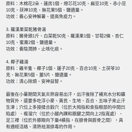
原料：木棉花2朵、蓮房1個、燈芯花10克、扁豆10克、赤小豆
10克、茯神10克、無花果5個、鹽適量。
功效：養心安神解暑、提高免疫力。
3. 羅漢果菜乾豬骨湯
原料：豬骨頭1斤、白菜乾50克、羅漢果1個、甘筍2條、杏仁
10克、蜜棗2個、鹽適量。
功效：養陰潤肺、止咳化痰。
4. 椰子雞湯
原料：雞半隻、椰子1個、蓮子20克、百合10克、土茯苓10
克、無花果5個、薑5片、鹽適量。
功效：清心除煩、安神益智。
最後在小暑期間天氣炎熱容易出汗，出汗後除了補充水分和礦
物質外，還要多吃浮小麥、黃芪、生地、百合、五味子來止汗
生津；穴位上多按揉合穀穴（位於大拇指和食指根部的中間凹
陷處）、複溜穴（位於小腿內踝和跟腱之間向上2指寬處）、
足三裡（位於外膝眼向下量4橫指，在腓骨與脛骨之間），具
有通經活絡、清熱祛濕排毒的作用。