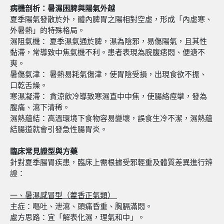
病機剖析：暑濕困脾與陽氣外越
夏季陽氣發散於外，體內脾胃之陽相對空虛，形成「內虛寒、
外暑熱」的特殊格局。
濕阻氣機： 夏季濕氣通於脾，濕為陰邪，易傷陽氣，且其性
黏滯，常導致中焦氣機不利。患者表現為脘腹痞悶、便溏不
爽。
暑傷氣津： 暑熱易耗氣傷津，使胃陰受損，出現食欲不振、
口乾舌燥。
寒濕凝滯： 貪涼飲冷導致寒濕直中中焦，使腸絡痙攣，發為
腹痛、瀉下清稀。
濕熱蘊結：高溫環境下食物容易變壞，誤食生冷不潔，濕熱蘊
結腸道就會引發急性腸胃炎。
臨床常見證型與方藥
針對夏季腸胃疾患，臨床上需根據受邪輕重及體質差異進行辨
證：
一、暑濕感冒型（藿香正氣類）
主症：嘔吐、泄瀉、頭痛昏重、胸膈滿悶。
處方思路：宜「解表化濕，理氣和中」。