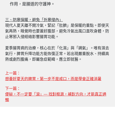
作用，是腸道的守護神。
三
、
防寒保暖，避免「外寒侵內」
現代人夏天離不開冷氣，緊記「肚臍」是保暖的重點。即使天
氣再熱，睡覺時也要蓋好腹部，避免冷氣出風口直吹身體，防
止寒邪入侵經絡影響腸胃功能。
夏季腸胃病的治療，核心在於「化濕」與「調氣」。唯有濕去
氣行，脾胃升降功能方能恢復正常。若出現嚴重脫水、持續高
熱或劇烈腹痛，即屬急症範疇，應立即就醫。
上一篇：
想養好夏天的脾胃，第一步不是戒口，而是學會正確消暑
下一篇：
便秘，不一定要「瀉」— 找對根源，補對方向，才能真正通
暢