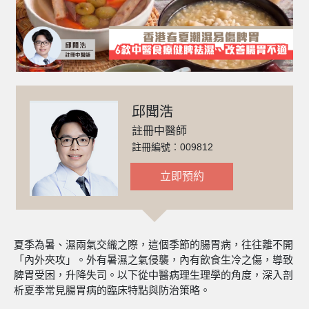
邱聞浩
註冊中醫師
註冊編號︰009812
立即預約
夏季為暑、濕兩氣交織之際，這個季節的腸胃病，往往離不開
「內外夾攻」。外有暑濕之氣侵襲，內有飲食生冷之傷，導致
脾胃受困，升降失司。以下從中醫病理生理學的角度，深入剖
析夏季常見腸胃病的臨床特點與防治策略。