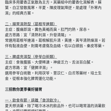
臨床多用藿香正氣散為主方。其藥組中的藿香化濕解表，蘇
葉、白芷發散風寒，半夏、陳皮理氣降逆，是處理「外寒內
濕」的經典方案。
二
、
腸胃濕熱型（葛根芩連類）
主症：腹痛即瀉，糞色黃褐而臭，肛門灼熱，尿赤。
處方思路：宜「清熱利濕，升發清陽」。
常選用葛根芩連湯。葛根解肌升清，黃連、黃芩清熱燥濕。若
伴有黏液血便，則需考慮傷及血絡，佐以白頭翁、秦皮等藥。
三、
脾虛夾濕型（參苓白術類）
主症：食後腹脹、大便稀溏、神疲乏力、舌淡苔白膩。
處方思路：宜「健脾滲濕」。
選用參苓白術散，利用茯苓、薏苡仁、白朮等藥材，培土生
金，從根本強化脾胃運化功能。
三招教你夏季養好腸胃
一
、
飲食有節，遠離「貪涼飲冷」
夏天想消暑，除了喝冷冰冰的飲品外，也可以喝常溫的消暑飲