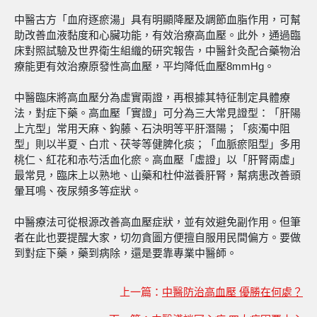
中醫古方「血府逐瘀湯」具有明顯降壓及調節血脂作用，可幫
助改善血液黏度和心臟功能，有效治療高血壓。此外，通過臨
床對照試驗及世界衛生組織的研究報告，中醫針灸配合藥物治
療能更有效治療原發性高血壓，平均降低血壓8mmHg。
中醫臨床將高血壓分為虛實兩證，再根據其特征制定具體療
法，對症下藥。高血壓「實證」可分為三大常見證型：「肝陽
上亢型」常用天麻、鈎藤、石決明等平肝潛陽；「痰濁中阻
型」則以半夏、白朮、茯苓等健脾化痰；「血脈瘀阻型」多用
桃仁、紅花和赤芍活血化瘀。高血壓「虛證」以「肝腎兩虛」
最常見，臨床上以熟地、山藥和杜仲滋養肝腎，幫病患改善頭
暈耳鳴、夜尿頻多等症狀。
中醫療法可從根源改善高血壓症狀，並有效避免副作用。但筆
者在此也要提醒大家，切勿貪圖方便擅自服用民間偏方。要做
到對症下藥，藥到病除，還是要靠專業中醫師。
上一篇：
中醫防治高血壓 優勝在何處？