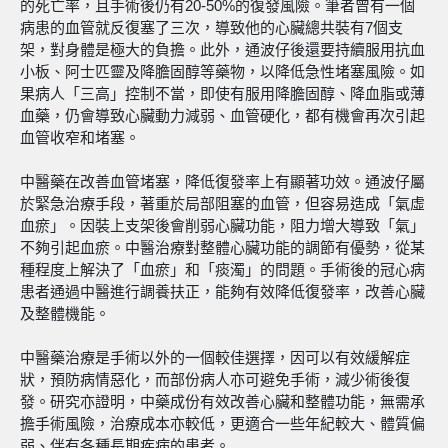
的死亡率，且手術後仍有20-50%的復發風險。筆者曾有一個
病患的血管就反復塞了三次，導致他的心臟總共裝有7個支
架，對身體是極大的負擔。此外，通波仔後還要持續服用抗血
小板、阿士匹靈及降膽固醇等藥物，以降低急性堵塞風險。如
果病人「三高」控制不當，即使有服用降膽固醇、降血脂或薄
血藥，仍會導致心臟動力減弱、血管硬化，都有機會再次引起
血管收窄和堵塞。
中醫藥在改善血管堵塞，降低復發率上有顯著功效。通波仔屬
於緊急治療手段，著重於局部阻塞的血管，但容易造成「氣虛
血瘀」。因裝上支架後會削弱心臟功能，阻力增大導致「氣」
不夠引起血瘀。中醫治療對整體心臟功能的調節有優勢，從某
種程度上解決了「血瘀」和「痰濁」的問題。手術後的冠心病
患者通過中醫進行調養扶正，能夠有效降低復發率，改善心臟
及整體機能。
中醫藥治療是手術以外的一個較佳選擇，因可以有效緩解症
狀，預防病情惡化，而部份病人亦可避免手術，減少術後復
發。研究亦證明，中藥成份有效改善心臟和整體功能，無需承
擔手術風險，治療成本亦較低，更適合一些年紀較大、體質偏
弱、伴有各種長期疾病的患者。