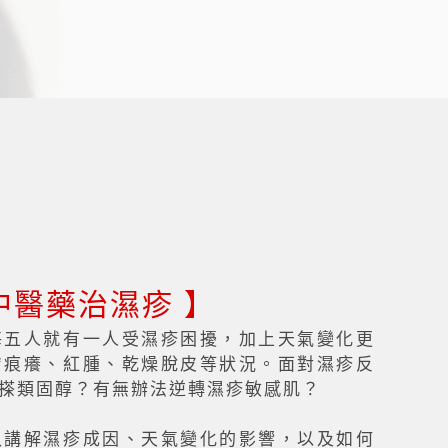
中醫藥治濕疹 】
每五人就有一人受濕疹困擾，加上天氣變化更
膚痕癢、紅腫、乾燥脫皮等狀況。面對濕疹反
搽類固醇？有無辦法逆轉濕疹敏感肌？
入講解濕疹成因、天氣變化的影響，以及如何