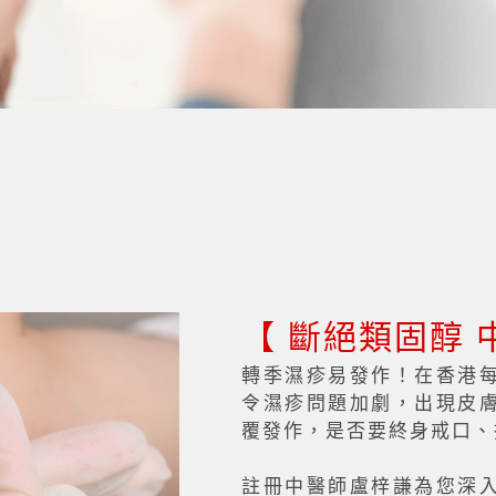
【 斷絕類固醇 
轉季濕疹易發作！在香港
令濕疹問題加劇，出現皮
覆發作，是否要終身戒口、
註冊中醫師盧梓謙為您深