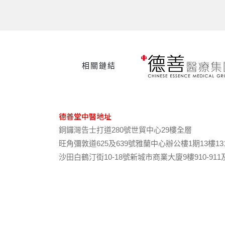
相關鏈結
德善堂中醫地址
銅鑼灣告士打道280號世貿中心29樓全層
旺角彌敦道625及639號雅蘭中心辦公樓1期13樓13
沙田白鶴汀街10-18號新城市商業大廈9樓910-911