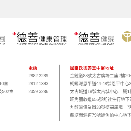
電話
屈臣氏德善堂中醫地址
2882 3289
金鐘道88號太古廣場二座2樓20
10室
2812 1393
銅鑼灣恩平道44-48號恩平中心
及902室
2399 3286
太古城道18號太古城中心二期1樓
旺角彌敦道655號胡社生行地下
九龍灣偉業街33號德福廣場一期
觀塘開源道79號鱷魚恤中心地下