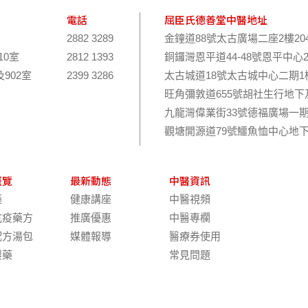
電話
屈臣氏德善堂中醫地址
2882 3289
金鐘道88號太古廣場二座2樓20
10室
2812 1393
銅鑼灣恩平道44-48號恩平中心
及902室
2399 3286
太古城道18號太古城中心二期1樓
旺角彌敦道655號胡社生行地下
九龍灣偉業街33號德福廣場一期
觀塘開源道79號鱷魚恤中心地下
概覽
最新動態
中醫資訊
藥
健康講座
中醫視頻
抗疫藥方
推廣優惠
中醫專欄
配方湯包
媒體報導
醫療券使用
製藥
常見問題