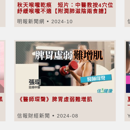
秋天喉嚨乾痕 短片：中醫教按4穴位
紓緩喉嚨不適【附潤肺滋陰兩食譜】
明報新聞網
2024-10
黑
《醫師琛聲》脾胃虛弱難增肌
信報財經新聞
2024-08