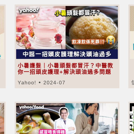
小暑護髮｜小暑頭髮都冒汗？中醫教
你一招頭皮護理+解決頭油過多問題
Yahoo!
2024-07