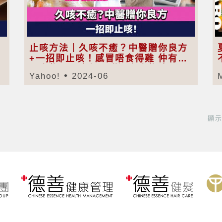
？
止咳方法｜久咳不癒？中醫贈你良方
+一招即止咳！感冒唔食得雞 仲有以
下食物都唔食得（附潤喉食物清單）
Yahoo!
2024-06
顯示記