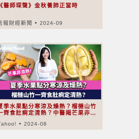
《醫師琛聲》金秋養肺正當時
信報財經新聞
2024-09
夏季水果點分寒涼及燥熱？榴槤山竹
一齊食肚痾定清熱？中醫揭芒果非濕
熱！牛油果有機會引起皮膚敏感（附
Yahoo!
2024-08
夏季水果屬性+護膚水果）