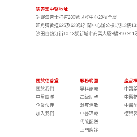
德善堂中醫地址
銅鑼灣告士打道280號世貿中心29樓全層
旺角彌敦道625及639號雅蘭中心辦公樓1期13樓13
沙田白鶴汀街10-18號新城市商業大廈9樓910-911
關於德善堂
服務範圍
產品
關於我們
專科診療
中醫
中醫團隊
星級助孕
中醫
企業伙伴
濕疹治敏
中醫
加入我們
中醫理療
德譽
代煎配送
上門應診