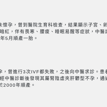
未懷孕，曾到醫院生育科檢查，結果顯示子宮、
暗紅，伴有畏寒、腰痠、睡眠易醒等症狀，中醫
2年5月順產一胎。
孕，曾進行3次IVF都失敗，之後向中醫求診。
經中醫診斷後發現其屬腎陰虛夾肝鬱型不孕，通
於2000年順產。