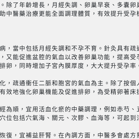
。除了年齡增長，月經失調、卵巢早衰、多囊卵
助中醫藥治療更能全面調理體質，有效提升受孕
病，當中包括月經失調和不孕不育。針灸具有疏
，又能促進盆腔的氣血以改善卵巢功能，提高受
排卵，同時增加子宮內膜厚度，大大提升受孕率
化，疏通衝任二脈和胞宮的氣血為主。除了按個
有效地強化卵巢機能及促進排卵，為受精卵著床
經為順，宜用活血化瘀的中藥調理，例如赤芍、
穴位包括穴氣海、關元、次髎、血海等，可起到
恢復，宜補益肝腎。在內調方面，中醫多會處方