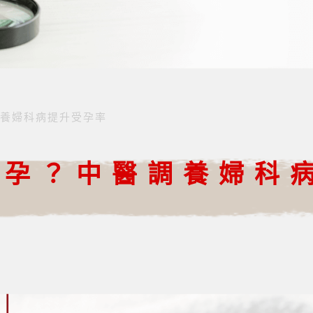
養婦科病提升受孕率
不孕？中醫調養婦科