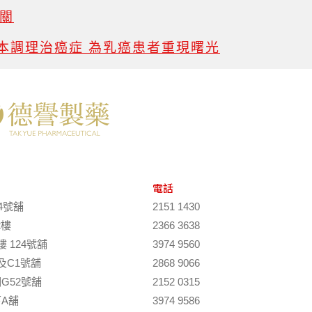
關
本調理治癌症 為乳癌患者重現曙光
電話
4號舖
2151 1430
2樓
2366 3638
 124號舖
3974 9560
及C1號舖
2868 9066
G52號舖
2152 0315
A舖
3974 9586