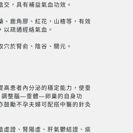
陰交，具有補益氣血功效。
藥、鹿角膠、紅花，山楂等，有效
，以疏通經絡氣血。
取穴於腎俞、陰谷、關元。
提高患者內分泌的穩定能力，使垂
，調整腦—垂體—卵巢的自身功
亦鼓勵不孕夫婦可配搭中醫的針灸
陰虛證、腎陽虛、肝氣鬱結證、痰