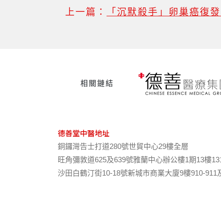
上一篇：
「沉默殺手」卵巢癌復發
相關鏈結
德善堂中醫地址
銅鑼灣告士打道280號世貿中心29樓全層
旺角彌敦道625及639號雅蘭中心辦公樓1期13樓13
沙田白鶴汀街10-18號新城市商業大廈9樓910-911