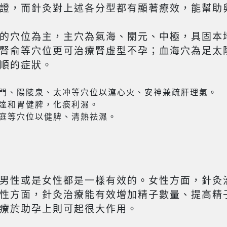
證，而針灸對上述各分型都有顯著療效，能幫助
的穴位為主，主穴為氣海、關元、中極，具固本
腎俞等穴位更可治療腎虛型不孕；血海穴為足太
順的症狀。
門、陽陵泉、太冲等穴位以瀉心火、安神兼疏肝理氣。
達和胃健脾，化痰利濕。
庭等穴位以健脾、清熱祛濕。
男性或是女性都是一樣有效的。女性方面，針灸
性方面，針灸治療能有效增加精子數量、提高精
療於助孕上則可起很大作用。