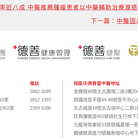
率近八成 中醫推薦腫瘤患者以中藥輔助治療渡癌
下一篇：
中醫固
電話
屈臣氏德善堂中醫地址
2882 3289
金鐘道88號太古廣場二座2樓20
10室
2812 1393
銅鑼灣恩平道44-48號恩平中心
及902室
2399 3286
太古城道18號太古城中心二期1樓
旺角彌敦道655號胡社生行地下
九龍灣偉業街33號德福廣場一期
觀塘開源道79號鱷魚恤中心地下