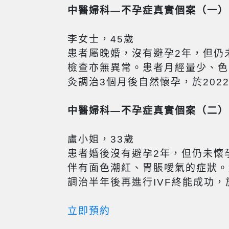
中醫婦科
—不孕症真實個案
（一）
李女士，45歲
患者屬晚婚，沒有避孕2年，但仍
檢查亦無異常。患者月經量少、色
灸調治3個月後自然懷孕，於202
中醫婦科
—不孕症真實個案
（二）
盧小姐，33歲
患者婚後沒有避孕2年，但仍未懷
伴有面色潮紅、胃脹噯氣的症狀。
調治半年後再進行IVF終能成功，
立即預約