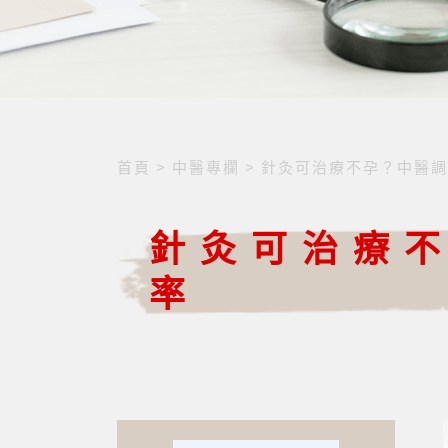
首頁
>
中醫專欄
>
針灸可治療不孕？中醫調
針灸可治療
率