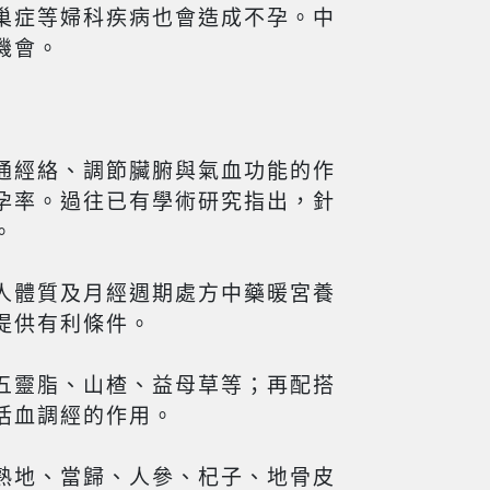
巢症等婦科疾病也會造成不孕。中
機會。
通經絡、調節臟腑與氣血功能的作
孕率。過往已有學術研究指出，針
。
人體質及月經週期處方中藥暖宮養
提供有利條件。
五靈脂、山楂、益母草等；再配搭
活血調經的作用。
熟地、當歸、人參、杞子、地骨皮