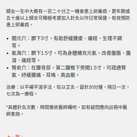
婦女一生中大概有一百二十分之一機會患上卵巢癌，更年期或
五十歲以上婦女可積極考慮加入針灸以作日常保健，有效預防
患上卵巢癌。
關元穴：臍下3寸，有助舒緩腰痠、痛經、生理不調
等。
氣海穴：臍下1.5寸，可為身體補充元氣，改善腹脹、腹
瀉、痛經等。
腎俞穴：在腰背部，第二腰椎下旁開1.5寸，可疏通腎
氣、紓緩腰痛、耳鳴、高血壓。
治療：以平補平瀉手法，佐以艾灸，留針20分鐘，隔日一次，
七次為一療程。
*具體針灸次數、時間需依醫師囑咐，如有疑問應向註冊中醫
師查詢。