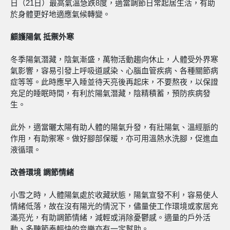
日（21日）最高氣溫急跌8度，適當調節日常起居生活，有助
於身體更好地適應氣候轉變。
顧護陽氣
抵禦外寒
冬季陽氣潛藏，陰氣漸盛，萬物活動趨向休止，人體受外界寒
氣影響，容易引發上呼吸道感染、心腦血管疾病、各種關節病
症等等。此時應早入睡並待天亮後再起床，不要熬夜，以保證
充足的睡眠時間，有利於陽氣潛藏，陰精積蓄，預防疾病發
生。
此外，適當曬太陽有助人體的陽氣升發，有壯陽氣、溫經脈的
作用，有助禦寒。做好腳部保暖，亦可用溫熱水洗腳，促進血
液循環。
改善環境
調節情緒
小雪之時，人體陽氣處於收藏狀態，陽氣宣發不利，容易使人
情緒低落，故在沒有陽光的情況下，儘量使工作環境或家居充
滿亮光，有助調節情緒，減輕或消除憂鬱感。適量的戶外活
動、多聽節奏輕快的音樂亦有一定幫助。