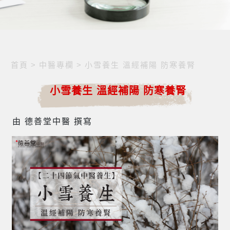
首頁
>
中醫專欄
>
小雪養生 溫經補陽 防寒養腎
小雪養生 溫經補陽 防寒養腎
由 德善堂中醫 撰寫