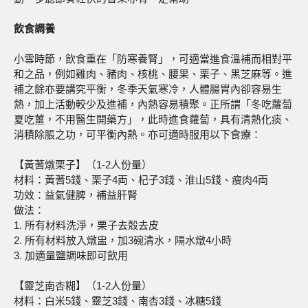
飲食調養
小雪時節，飲食重在「防寒養腎」，可適當進食溫補而相對平
和之品，例如雞肉、豬肉、核桃、腰果、栗子、黑芝麻等。進
補之餘亦要講究平衡，冬季天氣寒冷，人體腸胃內卻容易生
熱，加上活動較少及進補，內熱容易積聚。正所謂「冬吃蘿蔔
夏吃薑，不用醫生開藥方」，此時進食蘿蔔，具有清熱化痰、
消積除脹之功，可平衡內熱。亦可適時服用以下食療：
【黃蓍燉栗子】（1-2人份量）
材料：黃蓍5錢、栗子4両、杞子3錢、淮山5錢、瘦肉4両
功效：益氣健脾，補益肝腎
做法：
1. 所有材料洗淨，栗子去殼去皮
2. 所有材料放入燉盅，加3碗清水，隔水燉4小時
3. 加適量鹽調味即可飲用
【靈芝南杏糊】（1-2人份量）
材料：白米5錢、靈芝3錢、南杏3錢、冰糖5錢