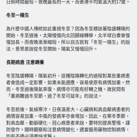
日照時間最短，夜晚最長的一天，而香港平均氣溫大約17度。
冬至一陽生
為什麼中國人傳統如此重視冬至？因為冬至標誌著陰盛轉陽的
開始，冬至過後，太陽慢慢向北回歸線轉移，北半球白晝會慢
慢加長，而夜晚漸漸縮短，所以自古就有「冬至一陽生」的說
法，意思是說從冬至開始，陽氣又慢慢回升。
長期病患 注意調養
冬至陰盛轉陽，陽氣初升，這種陰陽轉化的過程對某些重病患
者會造成一定影響，如果未能適應，容易使原有病情加重。然
而，冬至過後陽氣來復，病情亦可能有好轉之機，故民間有
「重病難過冬至節，過了冬至可延年」的說法。
冬至前後，氣候寒冷，日夜溫差大，心臟病和高血壓病患者的
病情容易加重，中風的發病率亦會增加。因此，在寒冬季節，
對高血壓、動脈硬化、冠心病患者來說，要特別提高警惕，謹
防發作。隨時觀察和注意病情變化，適當服用藥物控制病情，
如有不適必須盡快求醫。