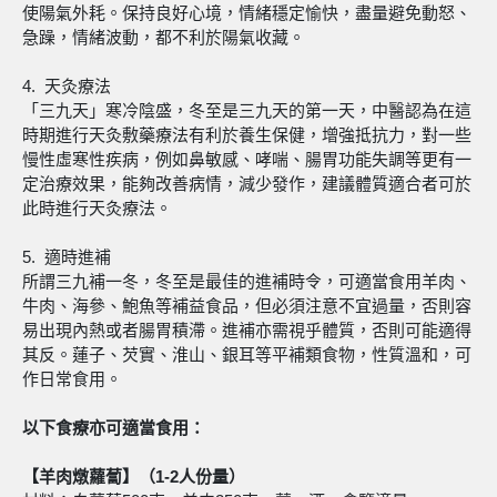
使陽氣外耗。保持良好心境，情緒穩定愉快，盡量避免動怒、
急躁，情緒波動，都不利於陽氣收藏。
4. 天灸療法
「三九天」寒冷陰盛，冬至是三九天的第一天，中醫認為在這
時期進行天灸敷藥療法有利於養生保健，增強抵抗力，對一些
慢性虛寒性疾病，例如鼻敏感、哮喘、腸胃功能失調等更有一
定治療效果，能夠改善病情，減少發作，建議體質適合者可於
此時進行天灸療法。
5. 適時進補
所謂三九補一冬，冬至是最佳的進補時令，可適當食用羊肉、
牛肉、海參、鮑魚等補益食品，但必須注意不宜過量，否則容
易出現內熱或者腸胃積滯。進補亦需視乎體質，否則可能適得
其反。蓮子、芡實、淮山、銀耳等平補類食物，性質溫和，可
作日常食用。
以下食療亦可適當食用：
【羊肉燉蘿蔔】（1-2人份量）