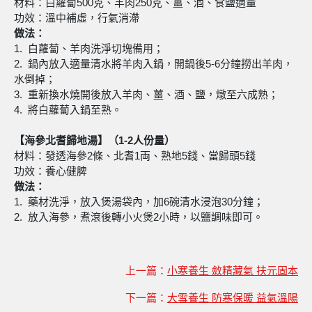
材料：白蘿蔔500克、羊肉250克、薑、酒、食鹽適量
功效：溫中補虛，行氣消滯
做法：
1. 白蘿蔔、羊肉洗淨切塊備用；
2. 鍋內放入適量清水將羊肉入鍋，開鍋後5-6分鐘撈出羊肉，
水倒掉；
3. 重新換水燒開後放入羊肉、薑、酒、鹽，燉至六成熟；
4. 將白蘿蔔入鍋至熟。
【海參北耆歸地湯】（1-2人份量）
材料：發透海參2條、北耆1両、熟地5錢、當歸頭5錢
功效：養心健脾
做法：
1. 藥材洗淨，放入煲湯袋內，加6碗清水浸泡30分鐘；
2. 放入海參，煮滾後轉小火煲2小時，以鹽調味即可。
上一篇：
小寒養生 斂精藏氣 扶元固本
下一篇：
大雪養生 防寒保暖 益氣溫陽