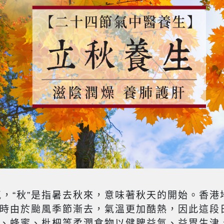
氣，“秋”是指暑去秋來，意味著秋天的開始。香
時由於颱風季節漸去，氣溫更加酷熱，因此這段日
、蜂蜜、枇杷等柔潤食物以健脾益氣、益胃生津