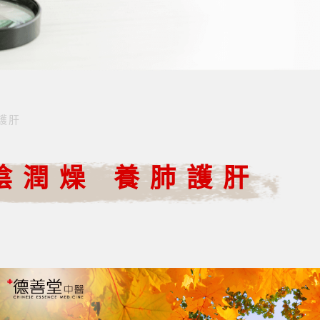
護肝
陰潤燥 養肺護肝