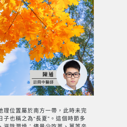
港地理位置屬於南方一帶，此時未完
子也稱之為“長夏”。這個時節多
、滋陰潤燥；儘量少吃蔥、薑等辛