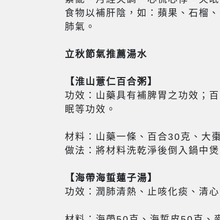
食物以補肝陰，如：蘋果、石榴、
肺氣。
立秋節氣推薦湯水
【
淮山薏仁百合粥
】
功效：山藥具有補脾胃之功效；百
眠等功效。
材料：山藥一條、百合30克、大棗
做法：將材料洗乾淨後倒入鍋中煲
【
海帶海蜇蓮子湯
】
功效：潤肺清熱、止咳化痰、清心
材料：海帶50克、海蜇皮50克、