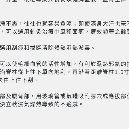
滯不爽，往往也就容易貪涼；即使滿身大汗也毫
，可以選用針灸治療中風和面癱，療效顯著之餘
選用刮痧和拔罐清除體熱濕熱淤毒。
可以使毛細血管的活性增加，有利於濕熱邪氣的排
沿脊柱從上往下單向地刮，再沿著距離脊柱1.5
法由上往下刮。
部及腰背部，用玻璃管或氣罐吸附腧穴或應拔部
決立秋濕氣燥熱導致的不適感。