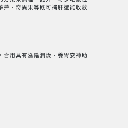
荸薺、奇異果等既可補肝還能收斂
，合用具有滋陰潤燥、養胃安神助