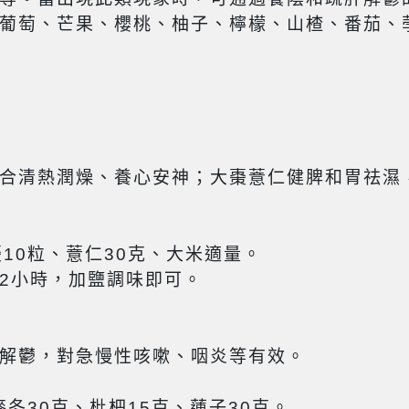
葡萄、芒果、櫻桃、柚子、檸檬、山楂、番茄、
合清熱潤燥、養心安神；大棗薏仁健脾和胃祛濕
10粒、薏仁30克、大米適量。
2小時，加鹽調味即可。
解鬱，對急慢性咳嗽、咽炎等有效。
麥冬30克、枇杷15克、蓮子30克。