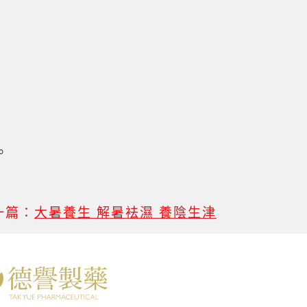
。
一篇：
大暑養生 解暑袪濕 養陰生津