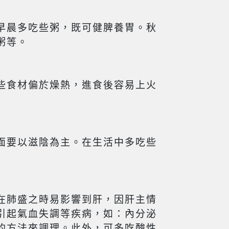
早晨多吃些粥，既可健脾養胃。秋
粥等。
些食材偏於燥熱，進食後容易上火
面要以滋陰為主。在生活中多吃些
在肺盛之時易影響到肝，因肝主情
引起氣血失調等疾病，如：內分泌
的方法來調理。此外，可多吃酸性