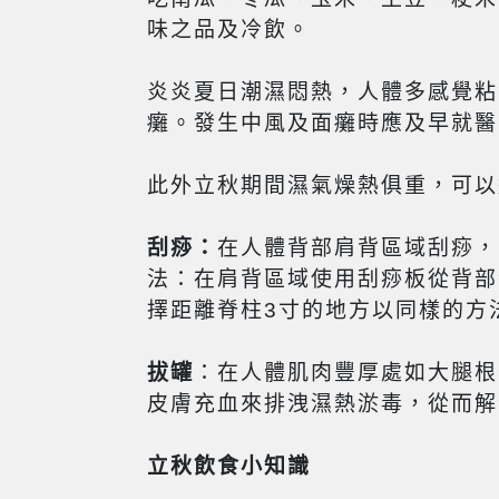
味之品及冷飲。
炎炎夏日潮濕悶熱，人體多感覺粘
癱。發生中風及面癱時應及早就醫
此外立秋期間濕氣燥熱俱重，可以
刮痧：
在人體背部肩背區域刮痧，
法：在肩背區域使用刮痧板從背部
擇距離脊柱3寸的地方以同樣的方
拔罐
：在人體肌肉豐厚處如大腿根
皮膚充血來排洩濕熱淤毒，從而解
立秋飲食小知識