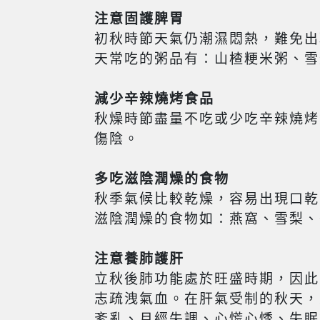
注意固護脾胃
初秋時節天氣仍潮濕悶熱，難免出
天常吃的粥品有：山楂粳米粥、雪
減少
辛辣燒烤食品
秋燥時節盡量不吃或少吃辛辣燒烤
傷陰。
多吃滋陰潤燥的食物
秋季氣候比較乾燥，容易出現口乾
滋陰潤燥的食物如：燕窩、雪梨、
注意養肺護肝
立秋後肺功能處於旺盛時期，因此
志疏洩氣血。在肝氣受制的秋天，
紊亂、月經失調、心慌心悸、失眠