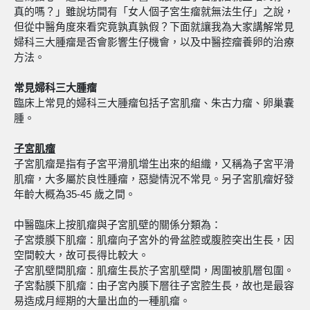
真的嗎？」雖說坊間有「女人個子宮生瘤就無法生仔」之說，
但從中醫角度來看究竟孰真孰假？下面就讓我為大家講解常見
婦科三大腫瘤是否會影響生仔機會，以及中醫控瘤養卵的治療
方法。
常見婦科三大腫瘤
臨床上常見的婦科三大腫瘤包括子宮肌瘤、朱古力瘤、卵巢囊
腫。
子宮肌瘤
子宮肌瘤是指有子宮平滑肌增生出來的組織，又稱為子宮平滑
肌瘤，大多屬於良性腫瘤，惡變情況不常見。另子宮肌瘤好發
年齡大概為35-45 歲之間。
中醫臨床上按肌瘤與子宮肌壁的關係分類為：
子宮漿膜下肌瘤：肌瘤向子宮外的骨盆腔或腹腔突出生長，因
空間較大，故可長得比較大。
子宮肌壁間肌瘤：肌瘤生長於子宮肌壁間，周圍被肌層包圍。
子宮黏膜下肌瘤：由子宮內膜下層往子宮腔生長，故也是最容
易造成月經期的大量出血的一種肌瘤。