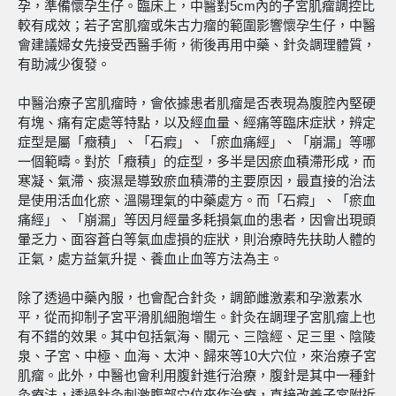
孕，準備懷孕生仔。臨床上，中醫對5cm內的子宮肌瘤調控比
較有成效；若子宮肌瘤或朱古力瘤的範圍影響懷孕生仔，中醫
會建議婦女先接受西醫手術，術後再用中藥、針灸調理體質，
有助減少復發。
中醫治療子宮肌瘤時，會依據患者肌瘤是否表現為腹腔內堅硬
有塊、痛有定處等特點，以及經血量、經痛等臨床症狀，辨定
症型是屬「癥積」、「石瘕」、「瘀血痛經」、「崩漏」等哪
一個範疇。對於「癥積」的症型，多半是因瘀血積滯形成，而
寒凝、氣滯、痰濕是導致瘀血積滯的主要原因，最直接的治法
是使用活血化瘀、溫陽理氣的中藥處方。而「石瘕」、「瘀血
痛經」、「崩漏」等因月經量多耗損氣血的患者，因會出現頭
暈乏力、面容蒼白等氣血虛損的症狀，則治療時先扶助人體的
正氣，處方益氣升提、養血止血等方法為主。
除了透過中藥內服，也會配合針灸，調節雌激素和孕激素水
平，從而抑制子宮平滑肌細胞增生。針灸在調理子宮肌瘤上也
有不錯的效果。其中包括氣海、關元、三陰經、足三里、陰陵
泉、子宮、中極、血海、太沖、歸來等10大穴位，來治療子宮
肌瘤。此外，中醫也會利用腹針進行治療，腹針是其中一種針
灸療法，透過針灸刺激腹部穴位來作治療，直接改善子宮附近