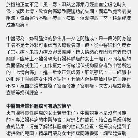
於機體正氣不足，風、寒、濕熱之邪乘月經血室空虛之時入
侵；或因七情、飲食內傷導致臟腑功能失調，而導致胞宮氣機
阻滯，氣血運行不暢，瘀血、痰飲、濕濁滯於子宮，積聚成塊
成為癥瘕。
中醫認為，婦科腫瘤的發生非一夕之間造成，是一段時間身體
正氣不足令外邪可乘虛而入導致氣滯血瘀。從中醫婦科角度看
子宮肌瘤、朱古力瘤及卵巢囊腫，皆與情緒心理因素有着密切
關係。臨床上不難發現患有婦科腫瘤的女士一般有不同程度的
負面情緒或生活、工作壓力。情緒起伏或抑壓會導致中醫所述
的「七情內傷」，進一步令正氣虛弱，肝氣鬱結。十二經脈中
的肝經正圍繞婦女生殖器循行，七情內傷易導致肝經氣血運行
不暢，氣血瘀滯於盆腔子宮而發為子宮肌瘤、朱古力瘤或卵巢
囊腫等婦科腫瘤。
中醫調治婦科腫瘤可有助於懷孕
患有婦科良性腫瘤的女士若想生仔，中醫認為不是沒有可能
的。專治婦科病的中醫師會了解患者的體質，結合西醫婦科檢
查的結果，清楚了解婦科腫瘤的性質及位置，選擇沒有達到手
術指徵的範圍，精準用藥為女士控瘤同時養卵，調整體質助