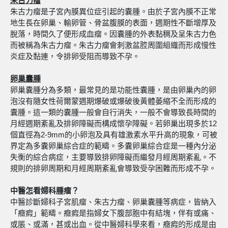
朱古力瘤
朱古力瘤是子宮內膜異位症引起的囊腫。由於子宮內膜不正常
地生長在卵巢、輸卵管、骨盆腹膜的表面，週期性不斷增厚及
脫落，時間久了便形成血瘤。因囊腫的外表黏稠及呈朱古力色
而被稱為朱古力瘤。朱古力瘤會刺激盆腔周圍組織而形成慢性
炎症及黏連，令排卵受阻而導致不孕。
卵巢囊腫
卵巢囊腫分為多類，最常見的是功能性囊腫，是由卵巢內的卵
泡沒有隨女性荷爾蒙週期爆破或爆破後黃體萎縮不全而形成的
囊腫。這一類的囊腫一般會自行消失，一般不會導致長時間的
月經週期紊亂及排卵障礙而構成懷孕障礙。若卵巢出現多於12
個直徑為2-9mm的小卵泡及具有雄激素水平升高的現象，可被
界定為多囊卵巢綜合症的範疇。多囊卵巢綜合症是一種內分泌
失衡的綜合病症，主要導致排卵障礙而繼發月經周期紊亂。不
規則的排卵周期和月經周期紊亂會導致受孕困難而形成不孕。
中醫怎看婦科腫瘤？
中醫診斷婦科子宮肌瘤、朱古力瘤、卵巢囊腫等病症，皆納入
「癥瘕」範疇。癥瘕是指婦女下腹部胞中有結塊，伴有或痛、
或脹、或滿，甚或出血。從中醫婦科學來看，癥瘕的形成是由