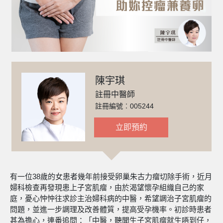
陳宇琪
註冊中醫師
註冊編號︰005244
立即預約
有一位38歲的女患者幾年前接受卵巢朱古力瘤切除手術，近月
婦科檢查再發現患上子宮肌瘤，由於渴望懷孕組織自己的家
庭，憂心忡忡往求診主治婦科病的中醫，希望調治子宮肌瘤的
問題，並進一步調理及改善體質，提高受孕機率。初診時患者
甚為擔心，連番追問：「中醫，聽聞生子宮肌瘤就生唔到仔，