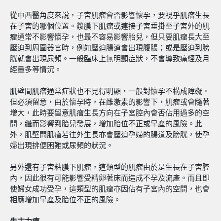
從中西醫角度來說，子宮肌瘤會否影響懷孕，要視乎肌瘤生長
在子宮的哪個位置。漿膜下肌瘤或連接子宮垂掛至子宮外的肌
瘤通常不影響懷孕，也最不容易影響胎兒，但只要肌瘤長大至
壓迫到周圍器官時，例如壓迫腸道會出現腹脹；或是壓迫到膀
胱就會出現尿頻。一般臨床上無明顯症狀，不會導致痛經及月
經量多等情況。
肌壁間肌瘤通常症狀也不見得明顯，一般對懷孕不構成障礙。
但必須留意，由於懷孕時，在雌激素的影響下，肌瘤或會隨著
增大，此時要留意肌瘤生長方向在子宮腔內會否佔用過多的空
間，繼而影響到胎兒發展，增加胎位不正或早產的風險。此
外，肌壁間肌瘤若往外生長亦會壓迫孕婦的腸道及膀胱，使孕
婦出現排便困難或尿頻的狀況。
另外還有子宮粘膜下肌瘤，這類型的肌瘤由於是生長在子宮腔
內，因此很有可能影響受精卵著床而造成不孕及流產。而且即
使婦女成功受孕，這類型的肌瘤亦因佔有子宮內的空間，也會
相應增加早產及胎位不正的風險。