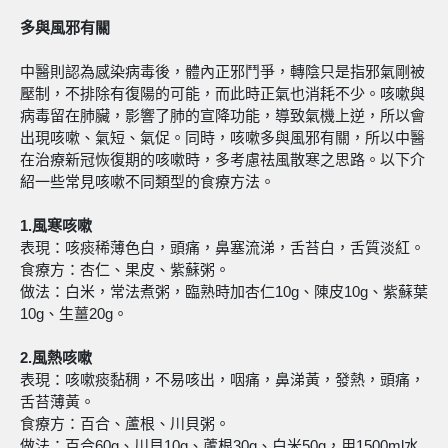
多與風邪有關
中醫則認為感染病毒後，體內正邪鬥爭，轉陰只是指邪氣剛被
壓制，不排除有復陽的可能，而此時正氣也消耗不少。咳嗽與
病毒留在肺臟，影響了肺的宣降功能，導致氣機上逆，所以會
出現咳嗽、氣短、氣促。同時，咳嗽多與風邪有關，所以中醫
在治療新冠恢復期的咳嗽時，多考慮祛風散寒之思路。以下介
紹一些常見咳嗽不同類型的食療方法。
1.風寒咳嗽
表現：咳痰稀薄色白，頭痛，鼻塞流涕，舌苔白，舌質淡紅。
食療方：杏仁、果皮、紫蘇粥。
做法：白米，常法煮粥，臨熟時加杏仁10g、陳皮10g、紫蘇葉
10g、生薑20g。
2.風熱咳嗽
表現：咳嗽痰黏稠，不易咳出，咽痛，鼻涕黃，發熱，頭痛，
舌苔薄黃。
食療方：百合、蘆根、川貝粥。
做法：百合60g、川貝10g、蘆根30g、白米50g，用1500ml水