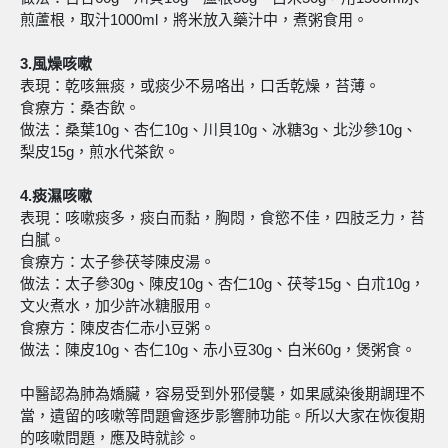
煎蘆根，取汁1000ml，將米放入藥汁中，煮粥食用。
3.風燥咳嗽
表現：乾咳無痰，或痰少不易咯出，口舌乾燥，苔薄。
食療方：桑杏飲。
做法：桑葉10g、杏仁10g、川貝10g、冰糖3g、北沙參10g、
梨皮15g，煎水代茶飲。
4.痰濕咳嗽
表現：咳嗽痰多，痰白而黏，胸悶，食慾不佳，四肢乏力，苔
白膩。
食療方：太子參茯苓陳皮湯。
做法：太子參30g、陳皮10g、杏仁10g、茯苓15g、白朮10g，
文火煮水，加少許冰糖服用。
食療方：陳皮杏仁赤小豆粥。
做法：陳皮10g、杏仁10g、赤小豆30g、白米60g，煲粥食。
中醫認為肺為嬌臟，容易受到外邪侵襲，如果感染後期調理不
當，遺留的咳嗽等問題會逐步影響肺功能。所以大家在恢復期
的咳嗽問題，應及時就診。