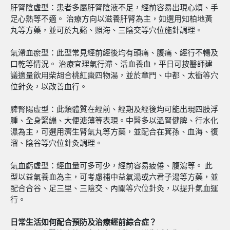
肝腎陰虛型：患者多屬肝腎陰液不足，經前容易出現心煩、手
足心熱等不適。 治療方向以滋養肝腎為主，如選用知柏地黃
丸等方藥，並可於丸谿、照海、三陰交等穴位施針調理。
氣滯血瘀型：此型常見經前經後均有頭痛、腹痛、經行不暢及
口乾等情況。 治療宜理氣行滯、活血養血，平日可按醫師建
議適量飲用柴胡合桃紅棗四物湯，並於章門、中都、太衝等穴
位針灸，以改善血行。
脾腎陽虛型：此類體質在經前、經期及經後均可能出現四肢浮
腫、全身緊繃、大便溏薄等表現。中醫多以溫腎健脾、行水化
濕為主，可選用濟生腎氣丸等方藥，並配合在箕孫、血海、復
溜、陰谷等穴位針灸調理。
氣血虧虛型：經血量可多可少，經前容易疲倦、腹瀉等。 此
型以益氣養血為主，可考慮補中益氣湯或六君子湯等方藥，並
配合合谷、足三里、三陰交、內關等穴位針灸，以提升氣血運
行。
日常生活如何配合預防及治療經前綜合症？