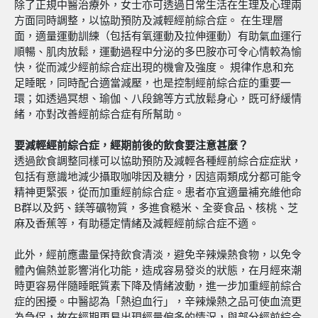
除了正規中醫治療外，女士亦可透過日常生活在生理及心理兩
方面同時調整，以協助預防及減輕經前綜合症。 在生理層
面，適量運動訓練（包括有氧運動及拉伸運動）有助氣血運行
順暢、肌肉放鬆，運動過程中分泌的多巴胺亦可令心情較為愉
快，從而減少經前綜合症出現的機會及強度。 規律作息和充
足睡眠，同時配合適當減壓，也是控制經前綜合症的重要一
環；如透過冥想、瑜伽、八段錦等方式放鬆身心，既可紓緩情
緒，亦對改善經前綜合症有所幫助。
要減輕經前綜合症，經期前後的飲食要注意甚麼？
透過飲食調整同樣可以協助預防及減輕各種經前綜合症症狀，
包括有意識地減少攝取咖啡因及糖分，因這兩類成分都可能令
精神更緊張，從而加重經前綜合症。患者亦宜適量補充維他命
B群以及鈣、鎂等礦物質，多進食糙米、全麥食品、核桃、芝
麻及香蕉等，有助穩定情緒及減輕經前綜合症不適。
此外，經前應盡量保持飲食清淡，避免辛辣燥熱食物，以免令
體內偏熱並影響消化功能，造成容易發炎的狀態，在月經來潮
時更容易伴隨睡眠質素下降及情緒波動，進一步加重經前綜合
症的困擾。中醫認為「熱迫血行」，辛辣燥熱之品可使血流更
為急促，故在經期更易出現經量偏多的情況，與部分經前綜合