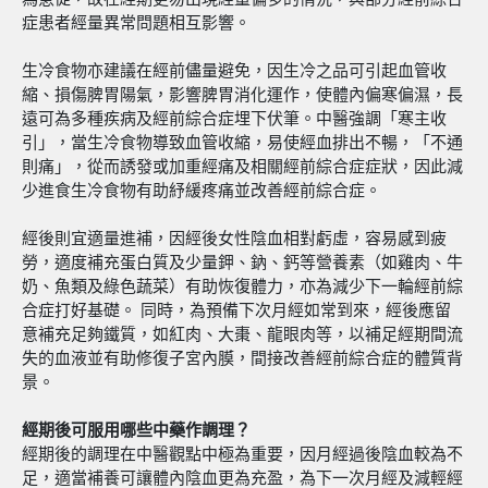
症患者經量異常問題相互影響。
生冷食物亦建議在經前儘量避免，因生冷之品可引起血管收
縮、損傷脾胃陽氣，影響脾胃消化運作，使體內偏寒偏濕，長
遠可為多種疾病及經前綜合症埋下伏筆。中醫強調「寒主收
引」，當生冷食物導致血管收縮，易使經血排出不暢，「不通
則痛」，從而誘發或加重經痛及相關經前綜合症症狀，因此減
少進食生冷食物有助紓緩疼痛並改善經前綜合症。
經後則宜適量進補，因經後女性陰血相對虧虛，容易感到疲
勞，適度補充蛋白質及少量鉀、鈉、鈣等營養素（如雞肉、牛
奶、魚類及綠色蔬菜）有助恢復體力，亦為減少下一輪經前綜
合症打好基礎。 同時，為預備下次月經如常到來，經後應留
意補充足夠鐵質，如紅肉、大棗、龍眼肉等，以補足經期間流
失的血液並有助修復子宮內膜，間接改善經前綜合症的體質背
景。
經期後可服用哪些中藥作調理？
經期後的調理在中醫觀點中極為重要，因月經過後陰血較為不
足，適當補養可讓體內陰血更為充盈，為下一次月經及減輕經