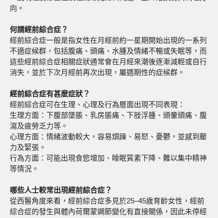
向。
何謂經前綜合症？
經前綜合症一般是指女性在月經前約一星期開始出現的一系列
不適症候群，包括腹痛、頭痛、水腫及情緒不暢或失眠等，而
這些經前綜合症相關症狀通常會在月經來潮後逐漸減輕或自行
消失，並於下次月經前再次出現，屬週期性的症候群。
經前綜合症有甚麽症狀？
經前綜合症可在生理、心理及行為層面出現不同表現：
生理方面：下腹部墜脹、乳房脹痛、下肢浮腫、頭暈頭痛、腹
瀉及疲勞乏力等。
心理方面：情緒波動較大，容易煩躁、易怒、憂鬱，並感到壓
力及緊張。
行為方面：可能出現食慾增加、睡眠質素下降、難以集中精神
等情況。
哪些人士較常出現經前綜合症？
從西醫角度來看，經前綜合症多見於25–45歲育齡女性，經前
綜合症的發生與體內荷爾蒙調節變化有直接關係，因此未停經