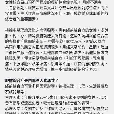
女性較容易出現不同程度的經前綜合症表現。 月經不調者
（包括經期、經質及經量異常）亦較常出現經前綜合症，而飲
食習慣、生活作息及情緒狀況不佳，亦可成為誘發或加重經前
綜合症的重要因素。
根據中醫理論及臨床病例觀察，患有經前綜合症的女性，多與
肝、腎、心、脾等臟腑功能失調有關，這些失調與經前綜合症
的多樣化症狀關係密切。 中醫認為月經為臟腑、經絡及氣血
共同作用於胞宮的正常週期現象，月經來潮前約一星期，陰血
自衝任二脈下達胞宮，其他部位血量相對減少，若體質偏虛或
陰陽失衡，便容易誘發經前綜合症，引起下腹墜脹、乳房脹
痛、下肢浮腫、頭暈頭痛、腹瀉等不適，亦使情志調控失衡，
情緒波動與心理壓力增加，進一步加劇經前綜合症表現。
經前綜合症是由哪些因素導致？
經前綜合症可受多種因素影響，包括生理、心理、生活習慣及
家族背景等：
生理因素：年齡介乎25–45歲且月經素來不規則的女性，以及
曾有懷孕或流產史者，較常出現經前綜合症的表現。
心理因素：長期生活及工作壓力過大，可導致精神持續處於緊