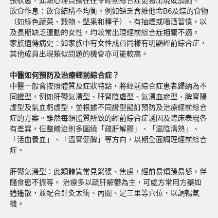
張狀態，此類心理負擔往往令經前綜合症更易出現或加劇。
飲食作息：飲食結構不均衡，例如缺乏含維他命B6及鎂的食物
（如綠色蔬菜、穀物、堅果和種子）、有抽煙或喝酒習慣，以
及長期缺乏運動的女性，均較常出現經前綜合症相關不適。
家族遺傳病史：如家族中有女性成員同樣有明顯經前綜合症，
其他成員出現類似問題的機會亦可能較高。
中醫如何預防及治療經前綜合症？
中醫一般會按照體質及症狀特點，將經前綜合症患者歸納為不
同證型，例如肝鬱氣滯型、肝腎陰虛型、氣滯血瘀型、脾腎陽
虛型及氣血虧虛型，並根據不同證型擬訂預防及治療經前綜合
症的方案。雖然每類體質所致的經前綜合症誘因及臨床表現各
有差異，但整體治則多圍繞「疏肝解鬱」、「滋陰清熱」、
「活血養血」、「溫腎健脾」等方向，以期全面調理經前綜合
症。
肝鬱氣滯型：此類體質常見緊張、焦慮，經前易煩躁易怒，伴
隨食慾不振等。 治療多以疏肝解鬱為主，可處方常用方藥如
逍遙散，並配合針灸太衝、內關、足三里等穴位，以調暢氣
機。