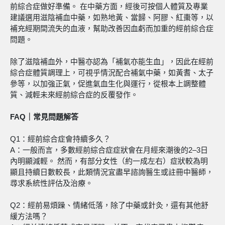
前綜合症做好準備。 在中藥方面，經後可按個人體質及專業
建議選用滋陰補血中藥，如熟地黃、當歸、阿膠、紅棗等，以
補充經期間流失的血液，幫助改善因血虧而加重的經前綜合症
問題。
除了滋陰補血外，中醫亦認為「補氣亦能生血」，因此在經前
綜合症體質調理上，可視乎情況配合補氣中藥，如黃耆、太子
參等，以加強正氣，促進氣血生化與運行，從根本上調整體
質、減輕未來經前綜合症的反覆發作。
FAQ｜常見問題解答
Q1：經前綜合症會持續多久？
A：一般而言，多數經前綜合症症狀會在月經來潮後的2–3日
內明顯減輕。 然而，有部分女性（約一成左右）症狀較為明
顯且持續日數較長，此類情況宜盡早諮詢醫生或註冊中醫師，
尋求系統性評估及治療。
Q2：經前易煩躁、情緒低落，除了中藥或針灸，還有其他舒
緩方法嗎？