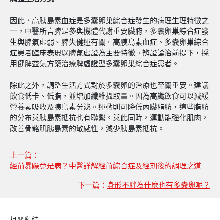
因此，高胰島素血症是多囊卵巢綜合症發生的病理生理特徵之
一，中醫所言脾是參與機體代謝重要臟腑，多囊卵巢綜合症發
生與脾氣虛弱、脾失健運有關。高胰島素血症、多囊卵巢綜合
症患者臨床表現以脾氣虛證為主要特徵。辨證論治前提下，採
用健脾益氣方藥治療脾虛證型多囊卵巢綜合症患者。
除此之外，調整生活方式對於多囊卵的治療也至關重要。建議
飲食低卡、低脂，並增加纖維攝取量。因為高纖飲食可以減緩
營養素吸收及胰島素分泌。運動則可降低內臟脂肪，這些脂肪
的分布與胰島素抵抗也有聯繫。與此同時，運動能強化肌肉，
改善骨骼肌胰島素的敏感性，減少胰島素抵抗。
上一篇：
經前暴躁竟是病？中醫詳解經前綜合症及經期後的調理之道
下一篇：
身形不胖為什麼也有多囊卵呢？
相關鏈結