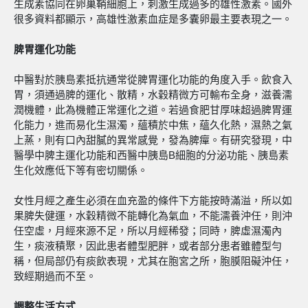
生成素協同在卵巢鞘細胞上，刺激生成過多的雄性激素。國外
很多資料都顯示，高雄性激素血症是多囊卵最主要表現之一。
脾胃運化功能
中醫對於胰島素抵抗通常從脾胃運化功能的角度入手。飲食入
胃，須通過脾的運化、散精，水穀精微方可輸布全身，滋養濡
潤機體，此為機體正常運化之道。若過食肥甘厚味超過脾胃運
化能力，進而易化生濕濁，蘊積於中焦，蘊久化熱，濕熱之氣
上蒸，則有口內甜膩的異常感覺，發為脾癉。有研究發現，中
醫學中脾主運化功能和西醫中胰島B細胞的分泌功能、胰島素
生化效應低下等有密切關係。
女性月經之產生必須在血充盈的條件下方能按時滿溢，所以如
果脾失健運，水穀精微不能轉化為氣血，不能濡養沖任，則沖
任空虛，月經來源不足，所以月經稀發；同時，脾虛濕濁內
生，痰液積聚，因此患者體型肥胖，或者部分患者雖體型勻
稱，但局部仍有痰飲表現，尤其在胞宮之所，胞膜阻礙沖任，
致經期過而不至。
調整生活方式