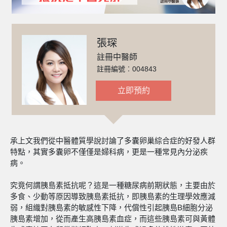
張琛
註冊中醫師
註冊編號︰004843
立即預約
承上文我們從中醫體質學說討論了多囊卵巢綜合症的好發人群
特點，其實多囊卵不僅僅是婦科病，更是一種常見內分泌疾
病。
究竟何謂胰島素抵抗呢？這是一種糖尿病前期狀態，主要由於
多食、少動等原因導致胰島素抵抗，即胰島素的生理學效應減
弱，組織對胰島素的敏感性下降，代償性引起胰島B細胞分泌
胰島素增加，從而產生高胰島素血症，而這些胰島素可與黃體