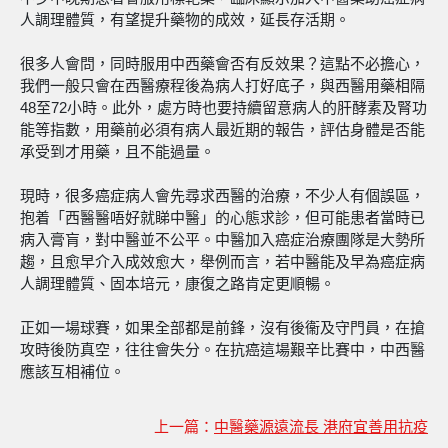
人調理體質，有望提升藥物的成效，延長存活期。
很多人會問，同時服用中西藥會否有反效果？這點不必擔心，
我們一般只會在西醫療程後為病人打好底子，與西醫用藥相隔
48至72小時。此外，處方時也要持續留意病人的肝酵素及腎功
能等指數，用藥前必須有病人最近期的報告，評估身體是否能
承受到才用藥，且不能過量。
現時，很多癌症病人會先尋求西醫的治療，不少人有個誤區，
抱着「西醫醫唔好就睇中醫」的心態求診，但可能患者當時已
病入膏肓，對中醫並不公平。中醫加入癌症治療團隊是大勢所
趨，且愈早介入成效愈大，舉例而言，若中醫能及早為癌症病
人調理體質、固本培元，康復之路肯定更順暢。
正如一場球賽，如果全部都是前鋒，沒有後衞及守門員，在搶
攻時後防真空，往往會失分。在抗癌這場艱辛比賽中，中西醫
應該互相補位。
上一篇：
中醫藥源遠流長 港府宜善用抗疫