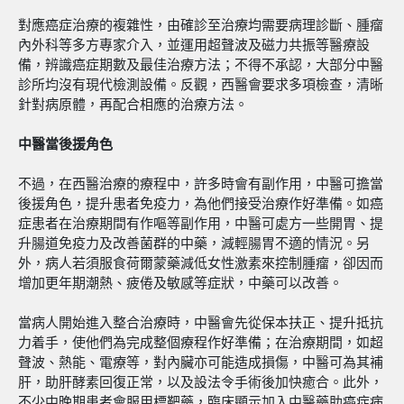
對應癌症治療的複雜性，由確診至治療均需要病理診斷、腫瘤
內外科等多方專家介入，並運用超聲波及磁力共振等醫療設
備，辨識癌症期數及最佳治療方法；不得不承認，大部分中醫
診所均沒有現代檢測設備。反觀，西醫會要求多項檢查，清晰
針對病原體，再配合相應的治療方法。
中醫當後援角色
不過，在西醫治療的療程中，許多時會有副作用，中醫可擔當
後援角色，提升患者免疫力，為他們接受治療作好準備。如癌
症患者在治療期間有作嘔等副作用，中醫可處方一些開胃、提
升腸道免疫力及改善菌群的中藥，減輕腸胃不適的情況。另
外，病人若須服食荷爾蒙藥減低女性激素來控制腫瘤，卻因而
增加更年期潮熱、疲倦及敏感等症狀，中藥可以改善。
當病人開始進入整合治療時，中醫會先從保本扶正、提升抵抗
力着手，使他們為完成整個療程作好準備；在治療期間，如超
聲波、熱能、電療等，對內臟亦可能造成損傷，中醫可為其補
肝，助肝酵素回復正常，以及設法令手術後加快癒合。此外，
不少中晚期患者會服用標靶藥，臨床顯示加入中醫藥助癌症病