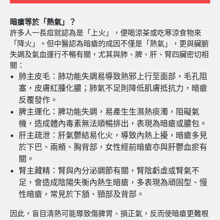
暗瘡等於「熱氣」？
許多人一長痘就認為是「上火」，便喝涼茶或吃寒涼食物來
「降火」。但中醫認為暗瘡的成因不僅是「熱氣」，更與臟腑
失調及氣血運行不暢有關，尤其與肺、脾、肝、腎四臟密切相
關：
肺主皮毛：肺功能失調易導致熱邪上行至面部，毛孔阻
塞，皮膚紅腫化膿；肺氣不足則降低肌膚抵抗力，暗瘡
反覆發作。
脾主運化：脾功能失調，易產生生濕熱痰濁，阻礙氣
機，造成體內毒素無法順暢排出，表現為暗瘡或膿包。
肝主疏泄：肝氣鬱結易化火，導致內熱上擾，暗瘡多見
於下巴、兩頰、胸背部，女性經前暗瘡亦與肝鬱血瘀有
關。
腎主藏精：腎與內分泌調節有關，腎陰虧虛或腎氣不
足，會造成陰陽失衡內熱生暗瘡，多表現為頑固型、慢
性暗瘡，常見於下頷、頸部及背部。
因此，盲目清熱可能導致傷脾胃、損正氣，反而使暗瘡更難根