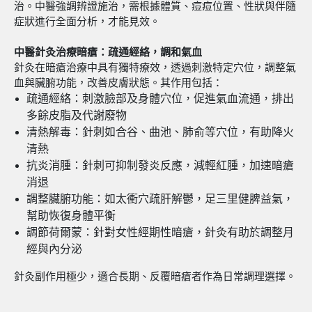
治。中醫強調辨證施治，需根據體質、痘痘位置、性狀與伴隨
症狀進行全面分析，才能見效。
中醫針灸治療暗瘡：疏通經絡，調和氣血
針灸在暗瘡治療中具有獨特療效，透過刺激特定穴位，調整氣
血與臟腑功能，改善皮膚狀態。其作用包括：
疏通經絡：刺激臉部及身體穴位，促進氣血流通，排出
多餘皮脂及代謝廢物
清熱解毒：針刺如合谷、曲池、肺俞等穴位，有助降火
清熱
抗炎消腫：針刺可抑制發炎反應，減輕紅腫，加速暗瘡
消退
調整臟腑功能：如太衝穴疏肝解鬱，足三里健脾益氣，
幫助恢復身體平衡
調節荷爾蒙：針對女性經期性暗瘡，針灸有助於調整月
經與內分泌
針灸副作用極少，適合長期、反覆暗瘡者作為日常調理選擇。