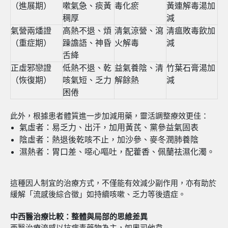
（進展期）
嗽氣急、痰黃
毒化瘀
黃連解毒湯加
稠厚
減
氣營兩燔證
高熱不退、煩
清氣涼營、瀉
清瘟敗毒飲加
（重症期）
躁譫語、神昏
火解毒
減
舌絳
正虛邪戀證
低熱不退、乾
益氣養陰、清
竹葉石膏湯加
（恢復期）
咳氣短、乏力
解餘熱
減
困倦
此外，根據患者體質進一步加減用藥，靈活調整療效更佳：
氣虛者：易乏力、出汗，加用黃芪、黨參益氣固表
陰虛者：熱退後乾咳不止，加沙參、麥冬潤肺養陰
濕熱者：胃口差、噁心嘔吐，配藿香、佩蘭祛濕化濁。
這種因人制宜的治療方式，不僅能有效減少副作用，亦有助於
緩解「流感後綜合徵」如持續咳嗽、乏力等後遺症。
中西醫治療比較：整體與局部的思維差異
西醫治療流感以抗病毒藥物為主，如奧司他韋