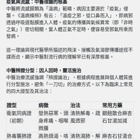
疫氣與流感：中醫理論的根基
中醫將流感歸類為「溫病」範疇，病因主要源於「疫氣」侵
襲。《溫病條辨》有云：「溫疫之邪，從口鼻而入」，即病邪
透過呼吸道黏膜進入人體。疫氣的傳播與氣候異常（即「非時
之氣」）密切相關，當人體正氣不足時，便容易受邪氣所乘而
發病。
這一理論與現代醫學所描述的飛沫、接觸及氣溶膠傳播途徑不
謀而合，顯示中醫對流行病的理解早已有深厚根基。
中醫辨證分型：因人因時，靈活施治
中醫治療流感強調「辨證論治」，根據病程進展與個人體質進
行分型施治，避免「一刀切」的治療方式。以下為臨床上常見
的四大證型及其治法：
證型
病徵
治法
常用方藥
衛氣同病證
發熱惡寒、頭
清熱解毒、疏
銀翹散合麻杏
（初期）
身疼痛、咽喉
風透邪
石甘湯加減
微腫
熱毒襲肺證
高熱煩渴、咳
清熱瀉肺、解
麻杏石甘湯合