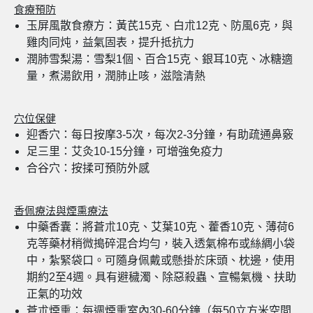
食療預防
玉屏風散食療方：黃芪15克、白朮12克、防風6克，與
雞肉同炖，益氣固表，提升抵抗力
潤肺雪梨湯：雪梨1個、百合15克、銀耳10克、冰糖適
量，煮湯飲用，潤肺止咳，滋陰清熱
穴位保健
迎香穴：每日按摩3-5次，每次2-3分鐘，有助疏通鼻竅
足三里：艾灸10-15分鐘，可增強免疫力
合谷穴：按揉可預防外感
香佩療法與煙熏療法
中藥香囊：將蒼朮10克、艾葉10克、藿香10克、薄荷6
克等藥材稍微搗碎混合均勻，裝入透氣棉布或絲綢小袋
中，紮緊袋口。可隨身佩戴或懸掛於床頭、枕邊，使用
期約2至4週。具有避穢濁、除惡殺蟲、宣暢氣機、扶助
正氣的功效
蒼朮煙熏：每週煙熏室內30-60分鐘（每50立方米空間