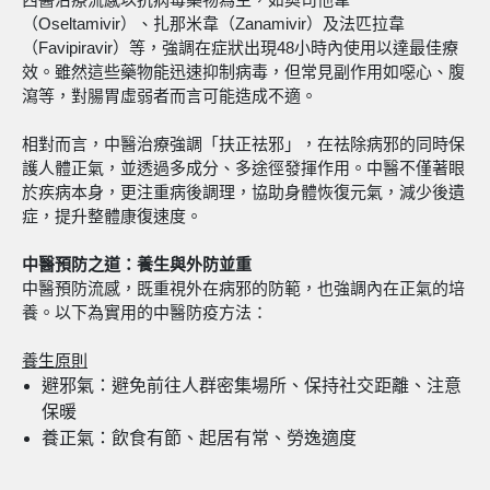
（Oseltamivir）、扎那米韋（Zanamivir）及法匹拉韋
（Favipiravir）等，強調在症狀出現48小時內使用以達最佳療
效。雖然這些藥物能迅速抑制病毒，但常見副作用如噁心、腹
瀉等，對腸胃虛弱者而言可能造成不適。
相對而言，中醫治療強調「扶正祛邪」，在祛除病邪的同時保
護人體正氣，並透過多成分、多途徑發揮作用。中醫不僅著眼
於疾病本身，更注重病後調理，協助身體恢復元氣，減少後遺
症，提升整體康復速度。
中醫預防之道：養生與外防並重
中醫預防流感，既重視外在病邪的防範，也強調內在正氣的培
養。以下為實用的中醫防疫方法：
養生原則
避邪氣：避免前往人群密集場所、保持社交距離、注意
保暖
養正氣：飲食有節、起居有常、勞逸適度