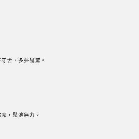
不守舍，多夢易驚。
濡養，鬆弛無力。