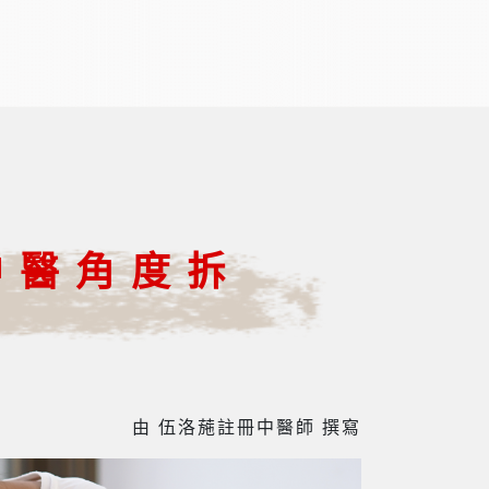
中醫角度拆
由 伍洛葹註冊中醫師 撰寫