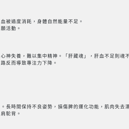
心血被過度消耗，身體自然能量不足。
不願活動。
則心神失養，難以集中精神。「肝藏魂」，肝血不足則魂
迴路反而導致專注力下降。
肉。長時間保持不良姿勢，損傷脾的運化功能，肌肉失去
圓肩駝背。