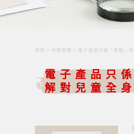
首頁
>
中醫專欄
>
電子產品只係「傷眼」咁
電子產品只
解對兒童全