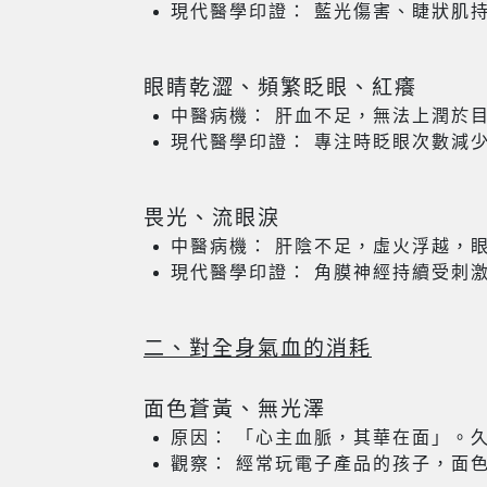
現代醫學印證： 藍光傷害、睫狀肌
眼睛乾澀、頻繁眨眼、紅癢
中醫病機： 肝血不足，無法上潤於
現代醫學印證： 專注時眨眼次數減
畏光、流眼淚
中醫病機： 肝陰不足，虛火浮越，
現代醫學印證： 角膜神經持續受刺
二、對全身氣血的消耗
面色蒼黃、無光澤
原因： 「心主血脈，其華在面」。
觀察： 經常玩電子產品的孩子，面