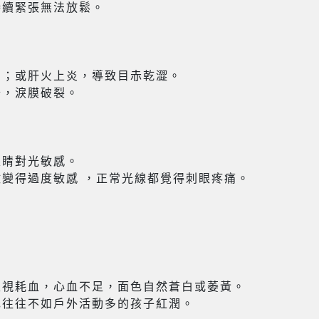
持續緊張無法放鬆。
目；或肝火上炎，導致目赤乾澀。
少，淚膜破裂。
眼睛對光敏感。
激變得過度敏感 ，正常光線都覺得刺眼疼痛。
久視耗血，心血不足，面色自然蒼白或萎黃。
色往往不如戶外活動多的孩子紅潤。