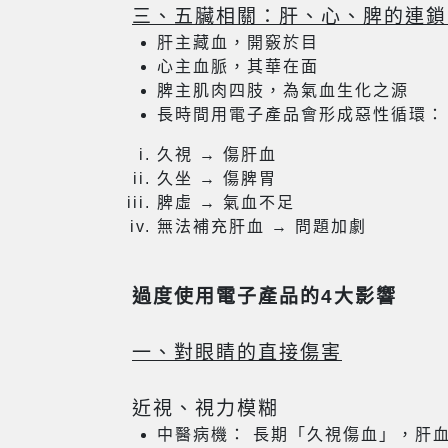
三、五臟相關：肝、心、脾的連鎖
肝主藏血，開竅於目
心主血脈，其華在面
脾主肌肉四肢，為氣血生化之源
長時間用電子產品會形成惡性循環：
久視 → 傷肝血
久坐 → 傷脾胃
脾虛 → 氣血不足
無法補充肝血 → 問題加劇
過度使用電子產品的4大影響
一、對眼睛的直接傷害
近視、視力模糊
中醫病機： 長期「久視傷血」，肝