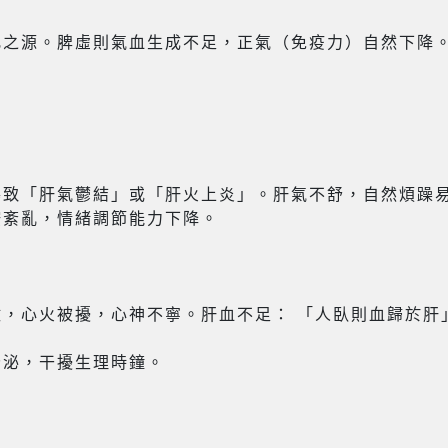
化之源。脾虛則氣血生成不足，正氣（免疫力）自然下降
導致「肝氣鬱結」或「肝火上炎」。肝氣不舒，自然煩躁
胺紊亂，情緒調節能力下降。
激，心火被擾，心神不寧。肝血不足： 「人臥則血歸於肝
分泌，干擾生理時鐘。