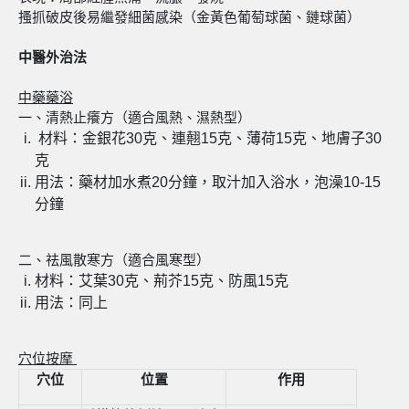
搔抓破皮後易繼發細菌感染（金黃色葡萄球菌、鏈球菌）
中醫外治法
中藥藥浴
一、清熱止癢方（適合風熱、濕熱型）
材料：金銀花30克、連翹15克、薄荷15克、地膚子30
克
用法：藥材加水煮20分鐘，取汁加入浴水，泡澡10-15
分鐘
二、祛風散寒方（適合風寒型）
材料：艾葉30克、荊芥15克、防風15克
用法：同上
穴位按摩
穴位
位置
作用