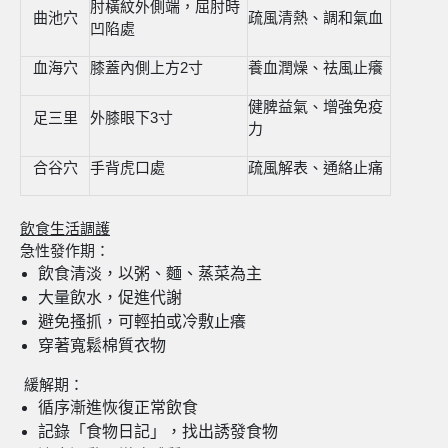
肘橫紋外側端，屈肘時
曲池穴
疏風清熱、調和氣血
凹陷處
血海穴
膝蓋內側上方2寸
養血潤燥、祛風止癢
健脾益氣、增強免疫
足三里
外膝眼下3寸
力
合谷穴
手背虎口處
疏風解表、通絡止痛
飲食生活調護
急性發作期：
飲食清淡，以粥、麵、蒸菜為主
大量飲水，促進代謝
避免搔抓，可輕拍或冷敷止癢
穿著寬鬆棉質衣物
緩解期：
循序漸進恢復正常飲食
記錄「食物日記」，找出誘發食物