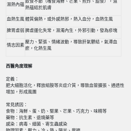
飲食不節（嗜食海鮮、芒果、煎炸、甜食），濕
濕熱內蘊
熱蘊結於肌膚
血熱生風
體質偏熱，或外感熱邪，熱入血分，血熱生風
脾胃虛弱
脾虛運化失常，濕濁內生，外邪引動，發為疹塊
壓力、緊張、情緒波動，導致肝氣鬱結，氣滯血
情志因素
瘀，化熱生風
西醫角度理解
定義：
肥大細胞活化，釋放組胺等炎症介質，導致血管擴張、通透性
增加，形成風團
常見誘因：
食物：海鮮、蛋、奶、堅果、芒果、巧克力、味精等
藥物：抗生素、退燒藥等
感染：病毒、細菌、寄生蟲感染
物理因素：壓力、冷、熱、陽光、摩擦