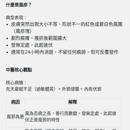
什麼是風疹？
典型表現：
皮膚突然出現大小不等、形狀不一的紅色或蒼白色風團
（風疹塊）
劇烈痕癢，搔抓後範圍擴大
發無定處，此起彼伏
通常在24小時內消退，不留任何痕跡，但可反覆發作
中醫核心觀點
核心病機：
先天稟賦不足（過敏體質）+ 外邪侵襲 + 內有伏邪
病因
解釋
風為百病之長，善行而數變。發無定處，此起彼
風邪為患
伏正是風邪的特性