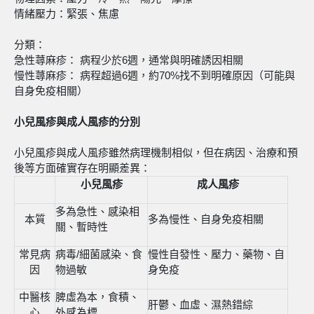
情緒壓力：緊張、焦慮
分類：
急性蕁麻疹： 病程少於6週，通常與明確誘因相關
慢性蕁麻疹： 病程超過6週，約70%找不到明確原因（可能與
自身免疫相關）
小兒風疹與成人風疹的分別
小兒風疹與成人風疹雖然病理機制相似，但在病因、治療和預
後等方面確實存在明顯差異：
小
兒風疹
成人風疹
多為急性、感染相
本質
多為慢性、自身免疫相關
關、暫時性
常見病
病毒/細菌感染、食
慢性自發性、壓力、藥物、自
因
物過敏
身免疫
中醫核
脾虛為本，食積、
肝鬱、血虛、濕熱錯綜
心
外感為標