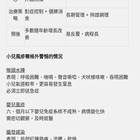
治療策
對症控制 + 健脾消
長期管理 + 辨證調理
略
食
多數隨年齡增長改
預後
易反覆，病程長
善
小兒風疹需格外警惕的情況
喉頭水腫
表現：呼吸困難、喘鳴、聲音嘶啞、犬吠樣咳嗽、吞嚥困難
小兒氣道較窄，更容易發生窒息
必須立即送急症
嬰兒風疹
六、個月以下嬰兒免疫系統不成熟，病情變化快
需密切觀察，及時就醫
繼發感染
表現：局部紅腫熱痛、流膿、發燒