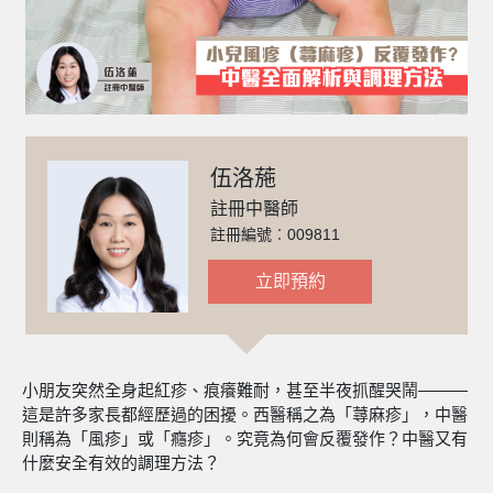
伍洛葹
註冊中醫師
註冊編號︰009811
立即預約
小朋友突然全身起紅疹、痕癢難耐，甚至半夜抓醒哭鬧———
這是許多家長都經歷過的困擾。西醫稱之為「蕁麻疹」，中醫
則稱為「風疹」或「癮疹」。究竟為何會反覆發作？中醫又有
什麼安全有效的調理方法？