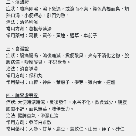
二、濕熱證
症狀：腹痛即瀉，瀉下急逼，或瀉而不爽，糞色黃褐而臭，煩
熱口渴，小便短赤，肛門灼熱。
治法：清熱利濕
常用方劑：葛根芩連湯
常用藥材：葛根、黃芩、黃連、通草、車前子
三、食滯證
症狀：腹痛腸鳴，瀉後痛減，糞便酸臭，夾有不消化之物，脘
腹痞滿，噯腐酸臭， 不思飲食。
治法：消食導滯
常用方劑：保和丸
常用藥材：山楂、神曲、萊菔子、麥芽、雞內金、連翹
四、脾胃虛弱證
症狀: 大便時溏時瀉，反復發作，水谷不化，飲食減少，脘腹
脹悶不舒，面色無華，肢倦乏力。
治法: 健脾益氣，滲濕止瀉
常用方劑：參苓白朮散
常用藥材：人參、甘草、扁豆、薏苡仁、山藥、蓮子、砂仁