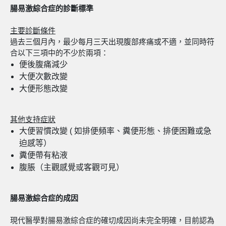
腸易激綜合症的診斷標
準
主要診斷條件
過去三個月內，最少每月三天出現腹部疼痛或不適，並同時符
合以下三項中的不少於兩項：
便後腹痛減少
大便次數改變
大便形態改變
其他支持症狀
大便習慣改變 ( 如排便頻率、糞便形態、排便困難或急
迫感等）
糞便帶有粘液
腹脹（主觀感覺或客觀可見）
腸易激綜合症的成
因
現代醫學對腸易激綜合症的確切成因尚未完全明確，目前認為