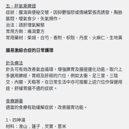
五、肝氣乘脾證
症狀：腹瀉與便秘交替，因抑鬱惱怒或情緒緊張而誘發，胸胁
脹悶，噯氣食少，矢氣頻作。
治法：疏肝理氣解郁
常用方劑：痛瀉要方
常用藥材：柴胡、白芍、香附、枳殼、丹皮、火麻仁、生地黃
腸易激綜合症的日常護理
針灸療法
針灸可有效改善氣血循環，增強脾胃及腸道運化功能。取穴上
多選用脾經，胃經及肝經的穴位，例如太衝、足三里、三陰
交、內關、天樞等。在日常生活中亦可按壓上述穴位作保健用
途，舒緩胃腸不適的症狀。
食療調養
適當的食療有助緩解症狀，改善腸胃功能。
1、四神湯
材料：淮山﹑蓮子﹑芡實、薏米