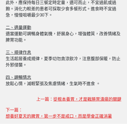
此外，應保持每日三餐定時定量，適可而止，不宜過飢或過
飽。消化力較差的患者可採取少食多餐形式。進食時不宜過
急，慢慢咀嚼最少30下。
二、適量運動
適當運動可調暢身體氣機，舒展身心，增強體質，改善情緒及
脾胃功能。
三、規律作息
生活起居養成規律，夏季切勿貪涼飲冷，注意腹部保暖，防止
外邪侵襲。
四、調暢情志
放鬆心情，減輕緊張及焦慮情緒，生氣時不進食 。
上一篇：
從根本養胃，才是戰勝胃潰瘍的關鍵
下一篇：
想養好夏天的脾胃，第一步不是戒口，而是學會正確消暑