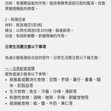
功效：有健脾益氣的作用，能改善脾胃虛弱引起的腹瀉，促進
胃腸道機能的修復。
2、玫瑰花茶
材料：乾玫瑰花5至8粒
做法：以熱水焗泡5至10分鐘，飯後飲用。
功效：有疏肝解鬱，舒緩情緒的作用。
日常生活應注意以下事項
為減少腸易激綜合症的發作，日常生活應注意以下幾方面：
一、
注意飲食習慣
避免或減少進食以下食物：
易脹氣或難消化食物：豆類、芋頭、薯仔、番薯、糯
米、奶製品等
生冷食物：魚生、冷盤、沙律、凍飲等
刺激性食物：酒精、咖啡、辛辣、肥膩食物等
易過敏食物：蝦、蟹、牛奶、果仁等