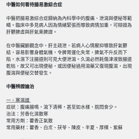
中醫如何看待腸易激綜合症
中醫把腸易激綜合症歸納為內科學中的腹痛、泄瀉與便秘等範
疇。臨床中多見病人因為情緒緊張而導致病情加重，可辯證為
肝鬱脾虛與肝氣乘脾證。
在中醫臟腑觀念中，肝主疏泄，若病人心情壓抑導致肝氣鬱
結，容易影響身體氣機，令脾胃運化失常，脾氣不升反而下
陷，水濕下注腸道則可見大便泄瀉。久瀉必然耗傷津液致腸道
乾枯，故又可出現便秘，或因便秘過用瀉藥又復現腹瀉，出現
腹瀉與便秘交替發生。
中醫辨證論治
一、寒濕證
症狀：腹痛腸鳴，瀉下清稀，甚至如水樣，脘悶食少。
治法：芳香化濕散寒
常用方劑：藿香正氣散
常用藥材：藿香、白朮、茯苓、陳皮、半夏、厚樸、紫蘇