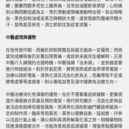
顯；膽囊問題多見右上腹疼痛，且常由油膩飲食誘發；心絞痛
則以胸悶壓迫感為主，常於勞動或情緒激動時出現。若出現嘔
血、黑色如柏油或呈黑芝麻糊狀大便，或突發劇烈腹痛伴隨大
汗、發熱甚至休克，須立即前往急症室求醫。
中醫處理與優勢
在急性發作期，西藥於抑制胃酸及殺菌方面具一定優勢；然而
當完成療程後仍反覆出現胃痛，或症狀未能完全緩解時，正是
中醫介入調理的合適時機。中醫強調「治未病」，並依據虛實
進行辨證施治。對於肝氣犯胃、脾胃濕熱或瘀血停滯等實證，
治療以疏肝理氣、清熱化濕及活血化瘀為主；而屬胃陰不足或
脾胃虛寒等虛證者，則以養陰益胃及溫中健脾為治療方向。
中醫治療消化性潰瘍的優勢，在於不僅著重症狀緩解，更重視
提升潰瘍癒合質量及預防復發。現代研究顯示，活血化瘀與益
氣活血有助降低復發風險，而清熱化濕則對幽門螺旋桿菌具一
定抑制作用。臨床常用黃芪、黨參以健脾益氣，延胡索、丹參
以活血行氣止痛，蒲公英則具清熱解毒化濕之效。相關藥物除
促進潰瘍面癒合外，亦能改善局部血液循環，增強胃黏膜屏障