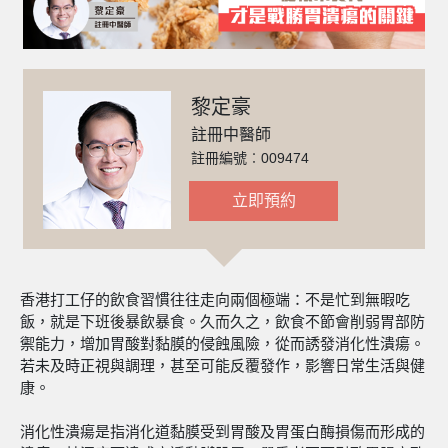
黎定豪
註冊中醫師
註冊編號︰009474
立即預約
香港打工仔的飲食習慣往往走向兩個極端：不是忙到無暇吃
飯，就是下班後暴飲暴食。久而久之，飲食不節會削弱胃部防
禦能力，增加胃酸對黏膜的侵蝕風險，從而誘發消化性潰瘍。
若未及時正視與調理，甚至可能反覆發作，影響日常生活與健
康。
消化性潰瘍是指消化道黏膜受到胃酸及胃蛋白酶損傷而形成的