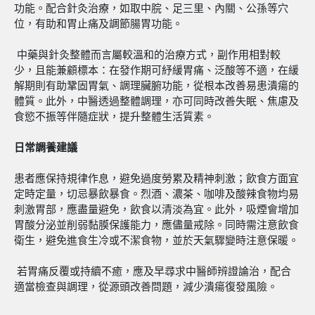
功能。配合針灸治療，如取中脘、足三里、內關、公孫等穴
位，有助和胃止痛及調節腸胃功能。
中藥與針灸整體而言屬較溫和的治療方式，副作用相對較
少，且能兼顧標本：在發作期可紓緩胃痛、泛酸等不適，在緩
解期則有助鞏固胃氣、調理臟腑功能，從根本改善易患潰瘍的
體質。此外，中醫透過整體調理，亦可同時改善失眠、焦慮及
食慾不振等伴隨症狀，提升整體生活質素。
日常調養建議
患者應保持規律作息，避免過度勞累及精神刺激；飲食方面宜
定時定量，切忌暴飲暴食。烈酒、濃茶、咖啡及酸辣食物均易
刺激胃部，應盡量避免，飲食以清淡為宜。此外，吸煙會增加
胃酸分泌並削弱黏膜保護能力，應儘量戒除。同時需注意飲食
衛生，避免進食生冷或不潔食物，並於天氣驟變時注意保暖。
若胃痛反覆或持續不癒，應及早尋求中醫師辨證論治，配合
適當檢查與調理，從源頭改善問題，減少潰瘍復發風險。