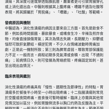
潰瘍，其深度可達或穿透黏膜肌層，嚴重者更可引致胃腸穿孔
或上消化道出血。中醫則根據其上腹疼痛、嘈雜不適及吐酸等
表現，將其歸屬於「胃脘痛」、「嘈雜」、「吐酸」等範疇。
發病原因與機制
中醫認為，消化性潰瘍的病因主要來自三方面。首先是飲食不
節，例如長時間捱餓、暴飲暴食，或嗜食生冷、辛辣及煎炸食
物，均會直接損傷胃氣；其次為情志失調，長期壓力、抑鬱或
惱怒可致肝氣鬱結，橫逆犯胃，不少人在情緒波動時胃痛加
劇，正是此一機制所致；第三則為脾胃虛弱，導致胃部保護能
力不足。一般而言，病程初期多見氣滯或食積，出現「不通則
痛」；若病情日久，則可發展為胃絡瘀阻，疼痛固定如刺，甚
至出現出血情況。
臨床表現與鑑別
消化性潰瘍的疼痛具有「慢性、週期性及節律性」的特點。胃
潰瘍多於餐後半小時至一小時出現疼痛；十二指腸潰瘍則常見
於空腹或夜間疼痛，進食後可暫時緩解。臨床上亦需與其他常
見情況加以區分，例如胃酸倒流多以胸口灼熱及反酸為主，平
躺時加重；一般消化不良則以飯後飽脹及噯氣為主，節律不明