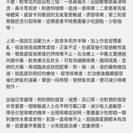
不癒，較常見的原因有三個：一是鼻竇炎，因過敏導致鼻涕倒
流、鼻炎等症狀，刺激到咽喉，造成一直咳嗽；二是患者有氣
喘體質，感冒令到脆弱的支氣管更敏感，誘發咳嗽；第三則是
胃酸逆流引起咳嗽，這類患者平時應盡量少吃甜點，少飲咖
啡。
上班一族因生活壓力大，飲食多煎炸辛辣，加上作息習慣紊
亂，很容易造成脾胃虛弱、正氣不足，在感冒後引發過敏性氣
喘，導致感冒痊癒後仍然咳嗽不止。在治療上，中醫主要通過
內服中藥、飲食療法及針灸，可有效緩解咳嗽。選用疏風、宣
肺的方藥，再視臨床症狀搭配寒、熱、燥、痰、濕的藥物做加
減，就能達到很好的療效。 經常咳嗽者，於治癒後繼續服用
強化肺氣的湯藥，鞏固一段時間，使肺氣充盛，便可減少咳嗽
發作。
加強日常護理，例如預防感冒、戒煙、忌口等，亦對預防復發
非常重要。咽喉敏感人士在平時可戴口罩，減少吸入過敏原，
降低引發咳嗽的機率。出現咳嗽症狀時，應盡量少吃柑橘一類
刺激性水果或食物。若是一直咳嗽不止，超過兩星期都未有改
善，就要盡早看醫生，以免耽誤治療，加重病情。