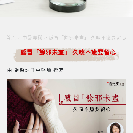
首頁
>
中醫專欄
>
感冒「餘邪未盡」 久咳不癒要留心
感冒「餘邪未盡」 久咳不癒要留心
由 張琛註冊中醫師 撰寫