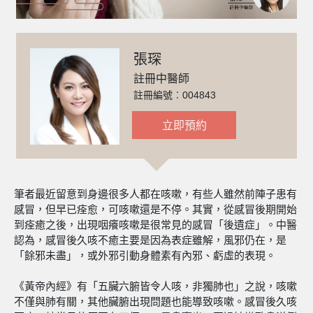
張琛
註冊中醫師
註冊編號︰004843
立即預約
筆者最近留意到身邊很多人都在咳嗽，有些人雖然前陣子患有
感冒，但早已痊愈，可咳嗽還是不停。其實，從感冒後期開始
到痊癒之後，出現咽癢咳嗽是很常見的感冒「後遺症」。中醫
認為，感冒後久咳不癒主要是因為表症雖解，風邪仍在，是
「餘邪未盡」，或外邪引動身體素有內邪、虧虛的表現。
《黃帝內經》有「五臟六腑皆令人咳，非獨肺也」之說，咳嗽
不僅與肺有關，其他臟腑出現問題也能導致咳嗽。感冒後久咳