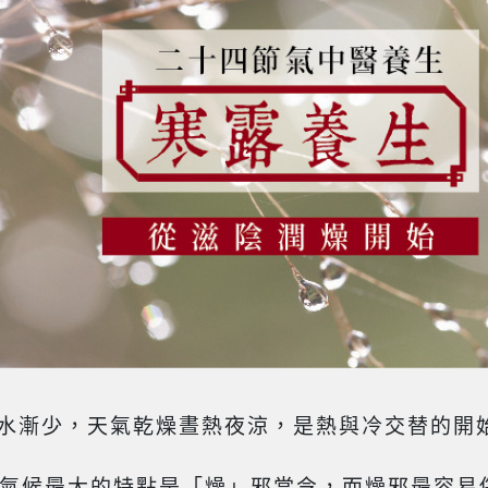
雨水漸少，天氣乾燥晝熱夜涼，是熱與冷交替的開
氣候最大的特點是「燥」邪當令，而燥邪最容易