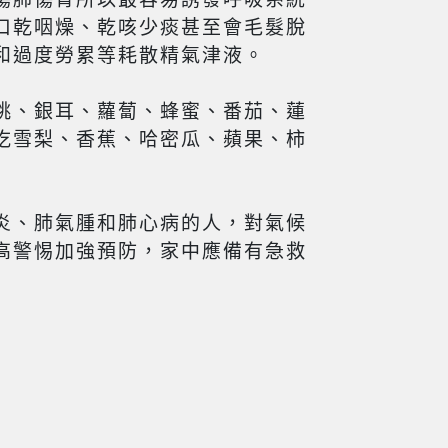
口乾咽燥、乾咳少痰甚至會毛髮脫
和過度勞累等耗散精氣津液。
桃、銀耳、蘿蔔、蜂蜜、番茄、蓮
吃雪梨、香蕉、哈密瓜、蘋果、柿
炎、肺氣腫和肺心病的人，對氣候
高警惕加強預防，家中應備有急救