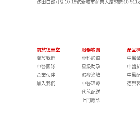
沙田白鶴汀街10-18號新城市商業大廈9樓910-911
關於德善堂
服務範圍
產品
關於我們
專科診療
中醫
中醫團隊
星級助孕
中醫
企業伙伴
濕疹治敏
中醫
加入我們
中醫理療
德譽
代煎配送
上門應診