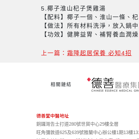
5.椰子淮山杞子煲雞湯
【配料】椰子一個、淮山一條、杞
【做法】所有材料洗淨，放入鍋中
【功效】健脾益胃、補腎養血潤燥
上一篇：
霜降起居保養 必知4招
相關鏈結
德善堂中醫地址
銅鑼灣告士打道280號世貿中心29樓全層
旺角彌敦道625及639號雅蘭中心辦公樓1期13樓13