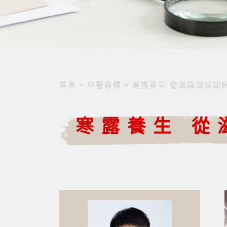
首頁
>
中醫專欄
>
寒露養生 從滋陰潤燥開
寒露養生 從