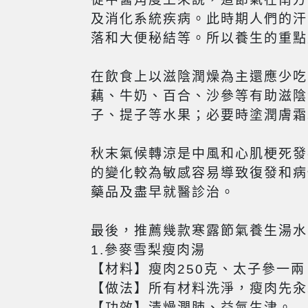
及消化系統疾病。此時期人們的汗
落和大便秘結等。所以養生的重點
在飲食上以滋陰潤燥為主還應少吃
藕、牛奶、百合、沙參等有助滋陰
子、提子等水果；必要時塗潤膚霜
秋末氣候轉涼是中風和心肌梗死發
的變化較為敏感容易導致復發和病
藥品及盡早就醫診治。
最後，推薦幾款寒露節氣養生湯水
1.參麥雪梨瘦肉湯
【材料】瘦肉250克、太子參一
【做法】所有材料洗淨，瘦肉先汆
【功效】清燥潤肺、益氣生津。