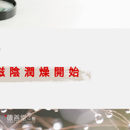
始
滋陰潤燥開始