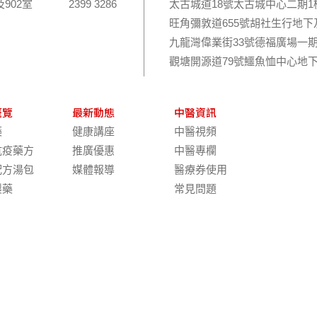
及902室
2399 3286
太古城道18號太古城中心二期1樓
旺角彌敦道655號胡社生行地下
九龍灣偉業街33號德福廣場一期
觀塘開源道79號鱷魚恤中心地下
概覽
最新動態
中醫資訊
藥
健康講座
中醫視頻
抗疫藥方
推廣優惠
中醫專欄
配方湯包
媒體報導
醫療券使用
製藥
常見問題