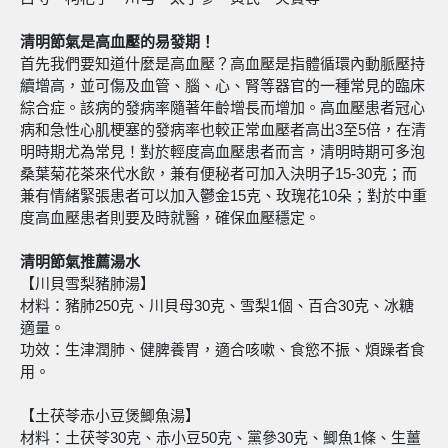
清明節氣是高血壓的易發期！
首先我們要知道什麼是高血壓？高血壓是指體循環內動脈壓持
續增高，並可傷及血管、腦、心、腎等器官的一種常見的臨床
綜合症。該病的發病率隨著年齡增長而增加。高血壓患者冠心
病和急性心肌梗塞的發病率也較正常血壓者高出3至5倍，在清
明時期尤為常見！對於輕度高血壓患者而言，清明時期可多泡
桑葉菊花茶來代水飲，兼有便秘者可加入決明子15-30克；而
兼有情緒緊張患者可以加入鬱金15克、玫瑰花10朵；對於中重
度高血壓患者則要及時就醫，確保血壓穩定。
清明節氣推薦湯水
【川貝雪梨豬肺湯】
材料：豬肺250克、川貝母30克、雪梨1個、百合30克、冰糖
適量。
功效：生津潤肺、健脾養胃，適合咳嗽、食慾不振、煩躁者食
用。
【土茯苓赤小豆煲鯽魚湯】
材料：土茯苓30克、赤小豆50克、黨參30克、鯽魚1條、生薑