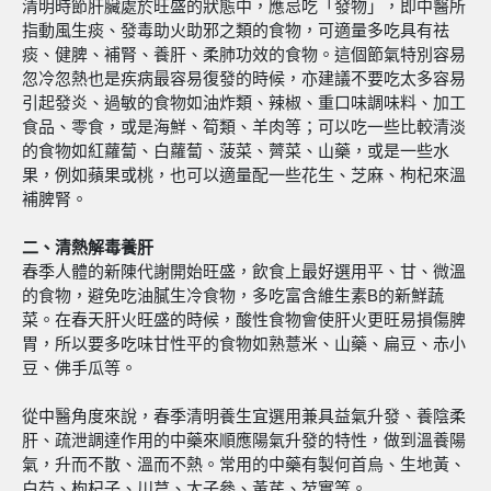
清明時節肝臟處於旺盛的狀態中，應忌吃「發物」，即中醫所
指動風生痰、發毒助火助邪之類的食物，可適量多吃具有祛
痰、健脾、補腎、養肝、柔肺功效的食物。這個節氣特別容易
忽冷忽熱也是疾病最容易復發的時候，亦建議不要吃太多容易
引起發炎、過敏的食物如油炸類、辣椒、重口味調味料、加工
食品、零食，或是海鮮、筍類、羊肉等；可以吃一些比較清淡
的食物如紅蘿蔔、白蘿蔔、菠菜、薺菜、山藥，或是一些水
果，例如蘋果或桃，也可以適量配一些花生、芝麻、枸杞來溫
補脾腎。
二、
清熱解毒養肝
春季人體的新陳代謝開始旺盛，飲食上最好選用平、甘、微溫
的食物，避免吃油膩生冷食物，多吃富含維生素B的新鮮蔬
菜。在春天肝火旺盛的時候，酸性食物會使肝火更旺易損傷脾
胃，所以要多吃味甘性平的食物如熟薏米、山藥、扁豆、赤小
豆、佛手瓜等。
從中醫角度來說，春季清明養生宜選用兼具益氣升發、養陰柔
肝、疏泄調達作用的中藥來順應陽氣升發的特性，做到溫養陽
氣，升而不散、溫而不熱。常用的中藥有製何首烏、生地黃、
白芍、枸杞子、川芎、太子參、黃芪、芡實等。