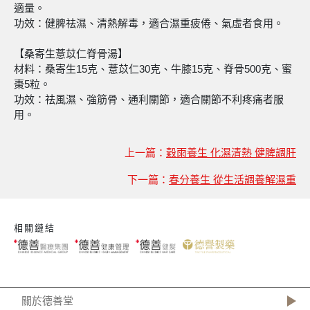
適量。
功效：健脾祛濕、清熱解毒，適合濕重疲倦、氣虛者食用。
【桑寄生薏苡仁脊骨湯】
材料：桑寄生15克、薏苡仁30克、牛膝15克、脊骨500克、蜜
棗5粒。
功效：祛風濕、強筋骨、通利關節，適合關節不利疼痛者服
用。
上一篇：
穀雨養生 化濕清熱 健脾調肝
下一篇：
春分養生 從生活調養解濕重
相關鏈結
關於德善堂