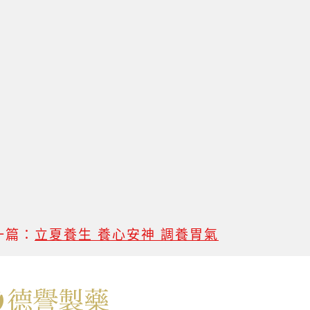
一篇：
立夏養生 養心安神 調養胃氣