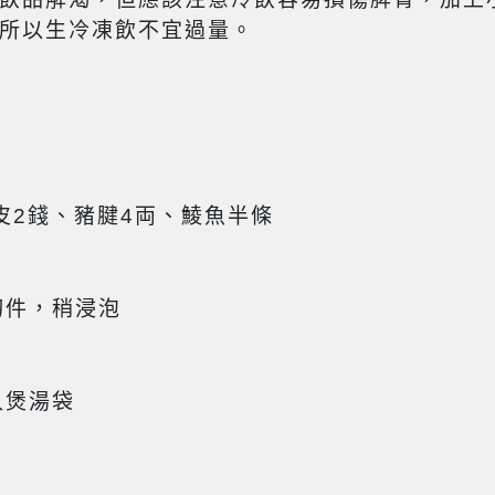
所以生冷凍飲不宜過量。
皮2錢、豬腱4両、鯪魚半條
切件，稍浸泡
入煲湯袋