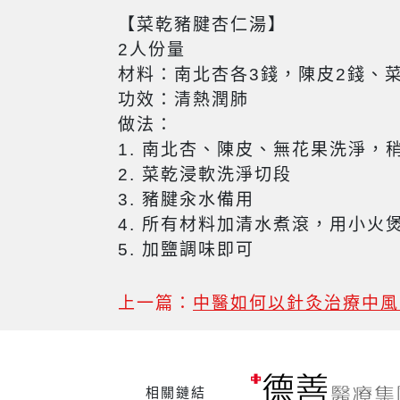
【菜乾豬腱杏仁湯】
2人份量
材料：南北杏各3錢，陳皮2錢、菜
功效：清熱潤肺
做法：
1. 南北杏、陳皮、無花果洗淨，
2. 菜乾浸軟洗淨切段
3. 豬腱汆水備用
4. 所有材料加清水煮滾，用小火
5. 加鹽調味即可
上一篇：
中醫如何以針灸治療中風
相關鏈結