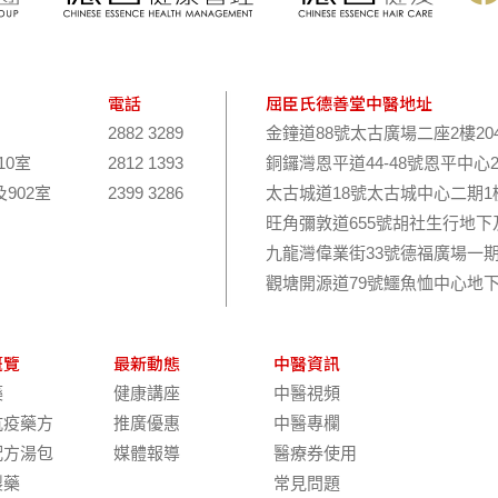
電話
屈臣氏德善堂中醫地址
2882 3289
金鐘道88號太古廣場二座2樓20
10室
2812 1393
銅鑼灣恩平道44-48號恩平中心
及902室
2399 3286
太古城道18號太古城中心二期1樓
旺角彌敦道655號胡社生行地下
九龍灣偉業街33號德福廣場一期
觀塘開源道79號鱷魚恤中心地下
概覽
最新動態
中醫資訊
藥
健康講座
中醫視頻
抗疫藥方
推廣優惠
中醫專欄
配方湯包
媒體報導
醫療券使用
製藥
常見問題