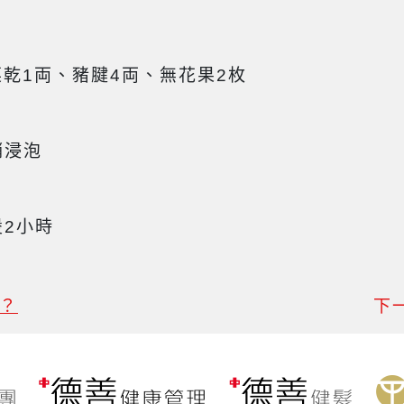
乾1両、豬腱4両、無花果2枚
稍浸泡
煲2小時
？
下