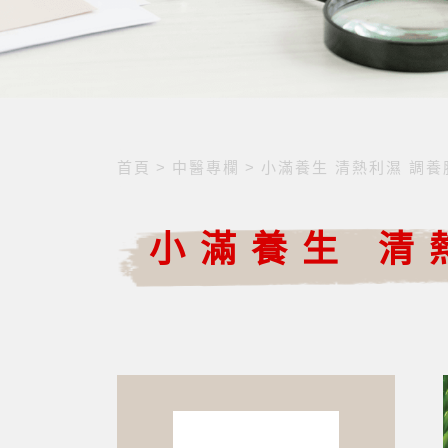
首頁
>
中醫專欄
>
小滿養生 清熱利濕 調養
小滿養生 清