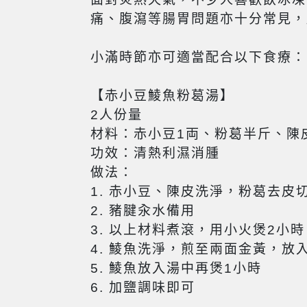
痛、腹瀉等腸胃問題亦十分常見，
小滿時節亦可適當配合以下食療：
【赤小豆鯪魚粉葛湯】
2人份量
材料：赤小豆1両、粉葛半斤、陳
功效：清熱利濕消腫
做法：
1. 赤小豆、陳皮洗淨，粉葛去皮
2. 豬腱汆水備用
3. 以上材料煮滾，用小火煲2小時
4. 鯪魚洗淨，煎至兩面金黃，放
5. 鯪魚放入湯中再煲1小時
6. 加鹽調味即可