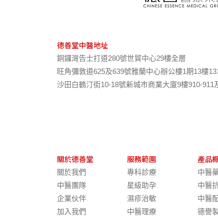
德善堂中醫地址
銅鑼灣告士打道280號世貿中心29樓全層
旺角彌敦道625及639號雅蘭中心辦公樓1期13樓13
沙田白鶴汀街10-18號新城市商業大廈9樓910-911
關於德善堂
服務範圍
產品
關於我們
專科診療
中醫
中醫團隊
星級助孕
中醫
企業伙伴
濕疹治敏
中醫
加入我們
中醫理療
德譽