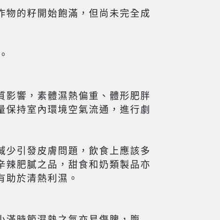
作物的籽開始飽滿，但尚未完全成
。
質影響，素體濕熱偏重、體形肥胖
量保持室內環境空氣流通，進行劇
減少引發皮膚問題，飲食上應該多
辛辣肥膩之品，甜食和奶類製品亦
有助於清熱利濕。
小滿時節濕熱之氣亦易傷脾，腹