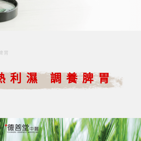
脾胃
熱利濕 調養脾胃