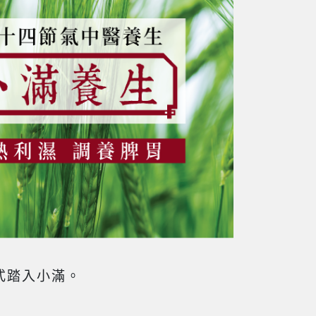
式踏入小滿。